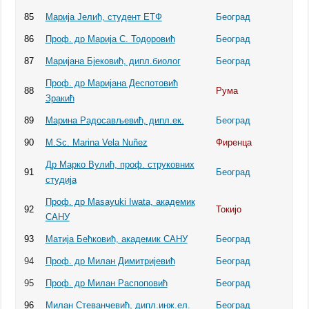
85
Марија Јелић, студент ЕТФ
Београд
86
Проф. др Марија С. Тодоровић
Београд
87
Маријана Бјековић, дипл.биолог
Београд
Проф. др Маријана Деспотовић
88
Рума
Зракић
89
Марина Радосављевић, дипл.ек.
Београд
90
M.Sc. Marina Vela Nuñez
Фиренца
Др Марко Вулић, проф. струковних
91
Београд
студија
Проф. др Masayuki Iwata, академик
92
Токијо
САНУ
93
Матија Бећковић, академик САНУ
Београд
94
Проф. др Милан Димитријевић
Београд
95
Проф. др Милан Распоповић
Београд
96
Милан Стеванчевић, дипл.инж.ел.
Београд