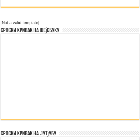
[Not a valid template]
Српски Кривак на Фејсбуку
Српски Кривак на Јутјубу