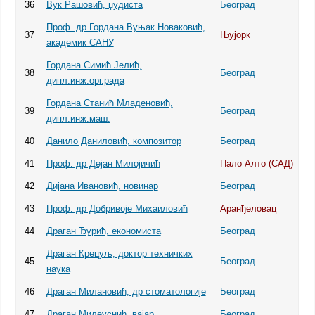
36
Вук Рашовић, џудиста
Београд
Проф. др Гордана Вуњак Новаковић,
37
Њујорк
академик САНУ
Гордана Симић Јелић,
38
Београд
дипл.инж.орг.рада
Гордана Станић Младеновић,
39
Београд
дипл.инж.маш.
40
Данило Даниловић, композитор
Београд
41
Проф. др Дејан Милојичић
Пало Алто (САД)
42
Дијана Ивановић, новинар
Београд
43
Проф. др Добривоје Михаиловић
Аранђеловац
44
Драган Ђурић, економиста
Београд
Драган Крецуљ, доктор техничких
45
Београд
наука
46
Драган Милановић, др стоматологије
Београд
47
Драган Милеуснић, вајар
Београд