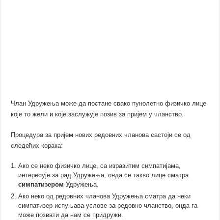
Члан Удружења може да постане свако пунолетно физичко лице
које то жели и које заслужује позив за пријем у чланство.
Процедура за пријем нових редовних чланова састоји се од
следећих корака:
Ако се неко физичко лице, са изразитим симпатијама,
интересује за рад Удружења, онда се такво лице сматра
симпатизером
Удружења.
Ако неко од редовних чланова Удружења сматра да неки
симпатизер испуњава услове за редовно чланство, онда га
може позвати да нам се придружи.