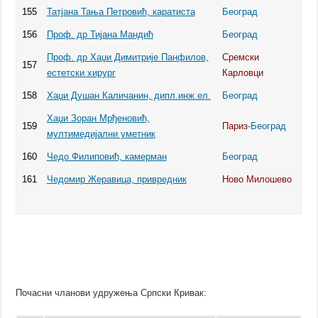
155
Татјана Тања Петровић, каратиста
Београд
156
Проф. др Тијана Мандић
Београд
Проф. др Хаџи Димитрије Панфилов,
Сремски
157
естетски хирург
Карловци
158
Хаџи Душан Каличанин, дипл.инж.ел.
Београд
Хаџи Зоран Мрђеновић,
159
Париз
-Београд
мултимедијални уметник
160
Чедо Филиповић, камерман
Београд
161
Чедомир Жеравица, привредник
Ново Милошево
Почасни чланови удружења Српски Кривак: