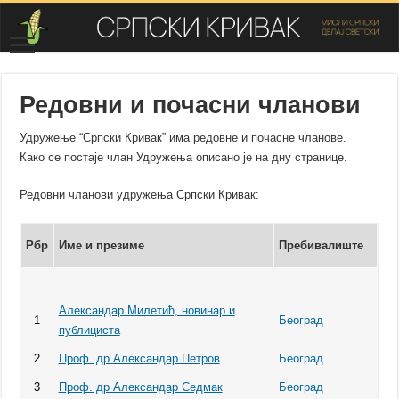
Редовни и почасни чланови
Удружење “Српски Кривак” има редовне и почасне чланове.
Како се постаје члан Удружења описано је на дну странице.
Редовни чланови удружења Српски Кривак:
Рбр
Име и презиме
Пребивалиште
Александар Милетић, новинар и
1
Београд
публициста
2
Проф. др Александар Петров
Београд
3
Проф. др Александар Седмак
Београд