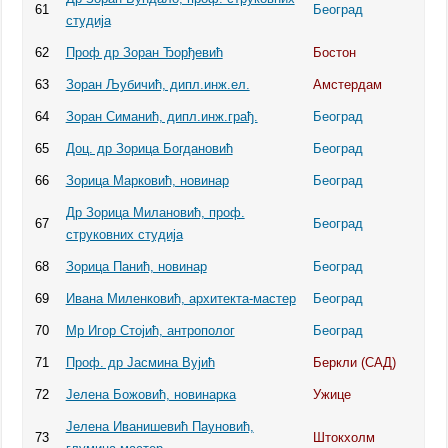
61
Београд
студија
62
Проф др Зоран Ђорђевић
Бостон
63
Зоран Љубичић, дипл.инж.ел.
Амстердам
64
Зоран Симанић, дипл.инж.грађ.
Београд
65
Доц. др Зорица Богдановић
Београд
66
Зорица Марковић, новинар
Београд
Др Зорица Милановић, проф.
67
Београд
струковних студија
68
Зорица Панић, новинар
Београд
69
Ивана Миленковић, архитекта-мастер
Београд
70
Мр Игор Стојић, антрополог
Београд
71
Проф. др Јасмина Вујић
Беркли (САД)
72
Јелена Божовић, новинарка
Ужице
Јелена Иванишевић Пауновић,
73
Штокхолм