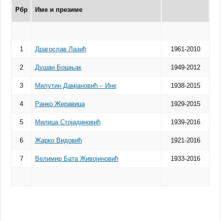
Рбр
Име и презиме
1
Драгослав Лазић
1961-2010
2
Душан Бошњак
1949-2012
3
Милутин Дамјановић – Ине
1938-2015
4
Ранко Жеравица
1929-2015
5
Милица Стојадиновић
1939-2016
6
Жарко Видовић
1921-2016
7
Велимир Бата Живојиновић
1933-2016