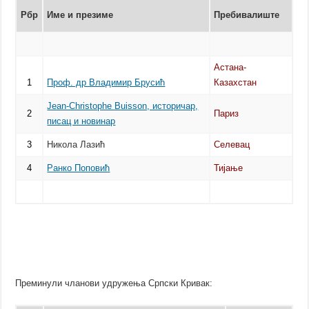
Рбр
Име и презиме
Пребивалиште
Астана-
1
Проф. др Владимир Брусић
Казахстан
Јean-Christophe Buisson, историчар,
2
Париз
писац и новинар
3
Никола Лазић
Селевац
4
Ранко Поповић
Тијање
Преминули чланови удружења Српски Кривак: