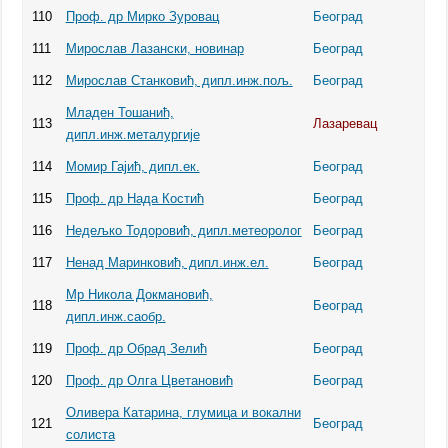
110
Проф. др Мирко Зуровац
Београд
111
Мирослав Лазански, новинар
Београд
112
Мирослав Станковић, дипл.инж.пољ.
Београд
Младен Тошанић,
113
Лазаревац
дипл.инж.металургије
114
Момир Гајић, дипл.ек.
Београд
115
Проф. др Нада Костић
Београд
116
Недeљко Тодоровић, дипл.метеоролог
Београд
117
Ненад Маринковић, дипл.инж.ел.
Београд
Мр Никола Докмановић,
118
Београд
дипл.инж.саобр.
119
Проф. др Обрад Зелић
Београд
120
Проф. др Олга Цветановић
Београд
Оливера Катарина, глумица и вокални
121
Београд
солиста