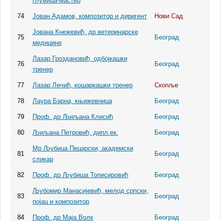
глумица-мастер
74
Јован Адамов, композитор и диригент
Нови Сад
Јована Кнежевић, др ветеринарске
75
Београд
медицине
Лазар Гроздановић, одбојкашки
76
Београд
тренер
77
Лазар Лечић, кошаркашки тренер
Скопље
78
Лаура Барна, књижевница
Београд
79
Проф. др Љиљана Клисић
Београд
80
Љиљана Петровић, дипл.ек.
Београд
Мр Љубица Пецарски, академски
81
Београд
сликар
82
Проф. др Љубиша Тописировић
Београд
Љубомир Манасијевић, мелод српски,
83
Београд
појац и композитор
84
Проф. др Маја Волк
Београд