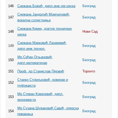
146
Снежана Божић, дипл.инж.орг.наука
Београд
Снежана Јандрлић Момчиловић,
147
Београд
вокална солисткиња
Снежана Кирин, доктор техничких
148
Нови Сад
наука
Снежана Марковић Лазаревић,
149
Београд
дипл.инж.технол.
Мр Срђан Огњановић,
150
Београд
дипл.математичар
151
Проф. др Станислав Пејовић
Торонто
Станко Стојиљковић, новинар и
152
Београд
публициста
Мр Стеван Ковачевић, дипл.
153
Београд
економиста
Мр Сузана Шуваковић Савић, оперска
154
Београд
првакиња