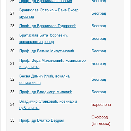
26
Проф. др Бранислав Јованић
Београд
Бранислав Остојић – Бане Ексер,
27
Београд
музичар
28
Проф. др Бранислав Тодоровић
Београд
Братислав Бата Ђорђевић,
29
Београд
кошаркашки тренер
30
Проф. др Вељко Милутиновић
Београд
Проф. Вера Миланковић, композитор
31
Београд
и пијаниста
Весна Димић Илић, вокална
32
Београд
солисткиња
33
Проф. др Владимир Милачић
Београд
Владимир Станковић, новинар и
34
Барселона
публициста
Оксфорд
35
Проф. др Влатко Ведрал
(Енглеска)