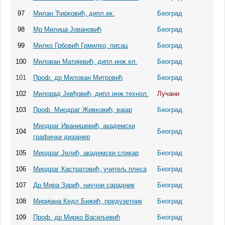
97
Милан Ћирковић, дипл.ек.
Београд
98
Мр Милица Јовановић
Београд
99
Милко Грбовић Грмилко, писац
Београд
100
Милован Матијевић, дипл.инж.ел.
Београд
101
Проф. др Милован Митровић
Београд
102
Милорад Јевђовић, дипл.инж.технол.
Лучани
103
Проф. Миодраг Живковић, вајар
Београд
Миодраг Иванишевић, академски
104
Београд
графички дизајнер
105
Миодраг Јелић, академски сликар
Београд
106
Миодраг Кастратовић, учитељ плеса
Београд
107
Др Мира Зарић, научни сарадник
Београд
108
Миријана Кедл Бижић, предузетник
Београд
109
Проф. др Мирко Васиљевић
Београд