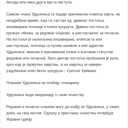
беседа или нека друга врста наступа.
Сваком члану Удружења се издаје оригинална чланска карта, на
неодређено време, која се састоји од: дрвеног постоља,
изгравиране плочице и клипа кукуруза. Дрвено постоље је
кружног облика, за редовне чланове, а шестоугаоног за почасне.
На постоље је налепљена изгравирана, елипсаста или
шестоугаона, плочица са пуним називом и веб адресом
Удружења, именом и презименом члана и његовим статусом
(редовни или почасни). Кроз центар постоља пробушена је рупа,
кроз коју је провучен завртањ, а на завртњу је навијен
уздубачени клип белог кукуруза – Српског Кривака.
Чланови Удружења не плаћају чланарину.
Удружење води евиденцију о свом чланству.
Редовни и почасни чланови могу да изађу из Удружења, у свако
доба, на свој захтев. Одлуку о престанку чланства потврђује
Управни одбор.