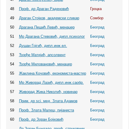
48
Проф. др Драган Раденовић
Гроцка
49
Драган Стојков, академски сликар
Сомбор
50
Драгана Пешић Левић, менаџер
Београд
51
Мр Драгана Стевовић, дипл.психолог
Београд
52
Душан Гојгић, дипл.инж.ел.
Београд
53
Ђорђе Матејић, апсолвент
Београд
54
Ђорђе Миловановић, менаџер
Београд
55
Жаклина Кочовић, економиста-мастер
Београд
56
Мр Живорад Лазић, дипл.инж.саобр.
Београд
57
Живорад Жика Николић, новинар
Београд
58
Прим. др sci. мед. Злата Адамов
Београд
59
Проф. Злата Малеш, пијаниста
Београд
60
Проф. др Зоран Бојковић
Београд
Др Зоран Бундало, проф. струковних