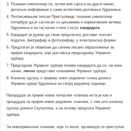
Позвани симпатизер се, путем веб сајта и на други начин,
детаљно информише о свим аспектима деловања Удружења.
Потписивањем типске
Приступнице
, позвани симпатизер
потврђује да је сагласан са циљевима и нормативним актима
Удружења и на тај начин стиче статус
кандидата
.
Кандидат је дужан да свом предлагачу
достави
: контакт
податке, биографију и фотографију, у електронској форми.
Предлагач је обавезан да сачини писано образложење за
пријем кандидата, које доставља председнику Управног
одбора.
Председник Управног одбора позива кандидата да се, на неки
начин,
лично
представи члановима Управног одбора.
Коначну одлуку о пријему новог редовног члана доноси
Управни одбор Удружења на својој редовној седници.
Процедура за пријем нових почасних чланова иста је као и
процедура за пријем нових редовних чланова, с тим што коначну
одлуку доноси Скупштина, а на основу предлога Управног
одбора.
За новопримљене чланове, који то желе, организује сe приступна