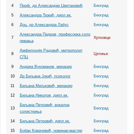
4
Проф. др Александар Цветановић
Београд
5
Александра Ђокић, дипл.ек.
Београд
6
Доц. др Александра Лабус
Београд
Александра Падров, професорка соло
7
Хртковци
певања
Амфилохије Радовић, митрополит
8
Цетиње
СПЦ
9
Андреа Вукоманов, менаџер
Београд
10
Др Биљана Јокић, психолог
Београд
11
Биљана Миљковић, менаџер
Београд
12
Биљана Николов, дипл.ек.
Београд
Биљана Петковић, вокална
13
Београд
солисткиња
14
Биљана Петровић, дипл.ек.
Београд
15
Бобан Ковачевић, новинар-мастер
Београд