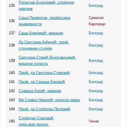
Ратислав Благојевић, слободни
135
Београд
уметник
Сања Панфилов, професорка
Сремски
136
књижевности
Карловци
137
Саша Боројевић, менаџер
Београд
Др Светлана Анђелић, проф.
138
Београд
струковних студија
Светлана Стевић Вукосављевић,
139
Београд
вокални солиста
140
Проф. др Светлана Стевовић
Београд
141
Проф. др Синиша Боровић
Београд
142
Славица Берић, новинар
Београд
143
Мр Славко Николић, оперски певач
Београд
144
Проф. др Слободан Петровић
Београд
Слободан Спасовић,
145
Чачак
дипл.инж.технол.