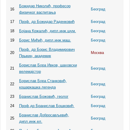
Божидар Николић, професор
16
Београд
физичког васпитања
17
Проф. др Божидар Раденковић
Београд
18
Бојана Кржалић, дипл.инж.шум.
Београд
19
Борис Мићић, дипл.инж.маш.
Београд
Проф. др Борис Владимирович
20
Москва
Прыкин, академик
Бoрислав Бора Ивков, шаховски
21
Београд
велемајстор
Бoрислав Бора Станковић,
22
Београд
кошаркашка легенда
23
Бранислав Божовић, геолог
Београд
24
Проф.др Бранислав Бошковић
Београд
Бранислав Добросављевић,
25
Београд
дипл.инж.ел.