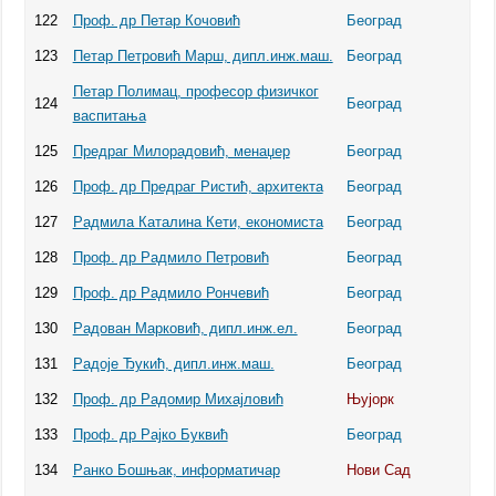
122
Проф. др Петар Кочовић
Београд
123
Петар Петровић Марш, дипл.инж.маш.
Београд
Петар Полимац, професор физичког
124
Београд
васпитања
125
Предраг Милорадовић, менаџер
Београд
126
Проф. др Предраг Ристић, архитекта
Београд
127
Радмила Каталина Кети, економиста
Београд
128
Проф. др Радмило Петровић
Београд
129
Проф. др Радмило Рончевић
Београд
130
Радован Марковић, дипл.инж.ел.
Београд
131
Радоје Ђукић, дипл.инж.маш.
Београд
132
Проф. др Радомир Михајловић
Њујорк
133
Проф. др Рајко Буквић
Београд
134
Ранко Бошњак, информатичар
Нови Сад