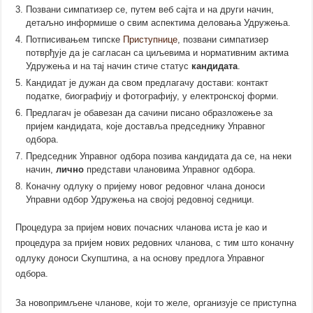
Позвани симпатизер се, путем веб сајта и на други начин,
детаљно информише о свим аспектима деловања Удружења.
Потписивањем типске
Приступнице
, позвани симпатизер
потврђује да је сагласан са циљевима и нормативним актима
Удружења и на тај начин стиче статус
кандидата
.
Кандидат је дужан да свом предлагачу
достави
: контакт
податке, биографију и фотографију, у електронској форми.
Предлагач је обавезан да сачини писано образложење за
пријем кандидата, које доставља председнику Управног
одбора.
Председник Управног одбора позива кандидата да се, на неки
начин,
лично
представи члановима Управног одбора.
Коначну одлуку о пријему новог редовног члана доноси
Управни одбор Удружења на својој редовној седници.
Процедура за пријем нових почасних чланова иста је као и
процедура за пријем нових редовних чланова, с тим што коначну
одлуку доноси Скупштина, а на основу предлога Управног
одбора.
За новопримљене чланове, који то желе, организује сe приступна