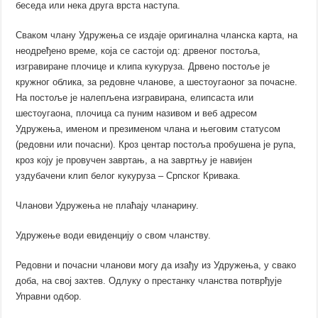
беседа или нека друга врста наступа.
Сваком члану Удружења се издаје оригинална чланска карта, на
неодређено време, која се састоји од: дрвеног постоља,
изгравиране плочице и клипа кукуруза. Дрвено постоље је
кружног облика, за редовне чланове, а шестоугаоног за почасне.
На постоље је налепљена изгравирана, елипсаста или
шестоугаона, плочица са пуним називом и веб адресом
Удружења, именом и презименом члана и његовим статусом
(редовни или почасни). Кроз центар постоља пробушена је рупа,
кроз коју је провучен завртањ, а на завртњу је навијен
уздубачени клип белог кукуруза – Српског Кривака.
Чланови Удружења не плаћају чланарину.
Удружење води евиденцију о свом чланству.
Редовни и почасни чланови могу да изађу из Удружења, у свако
доба, на свој захтев. Одлуку о престанку чланства потврђује
Управни одбор.