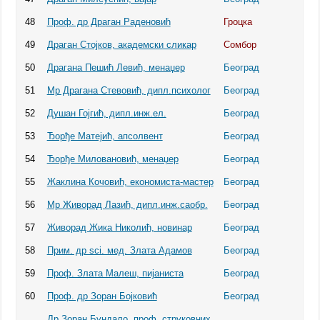
48
Проф. др Драган Раденовић
Гроцка
49
Драган Стојков, академски сликар
Сомбор
50
Драгана Пешић Левић, менаџер
Београд
51
Мр Драгана Стевовић, дипл.психолог
Београд
52
Душан Гојгић, дипл.инж.ел.
Београд
53
Ђорђе Матејић, апсолвент
Београд
54
Ђорђе Миловановић, менаџер
Београд
55
Жаклина Кочовић, економиста-мастер
Београд
56
Мр Живорад Лазић, дипл.инж.саобр.
Београд
57
Живорад Жика Николић, новинар
Београд
58
Прим. др sci. мед. Злата Адамов
Београд
59
Проф. Злата Малеш, пијаниста
Београд
60
Проф. др Зоран Бојковић
Београд
Др Зоран Бундало, проф. струковних