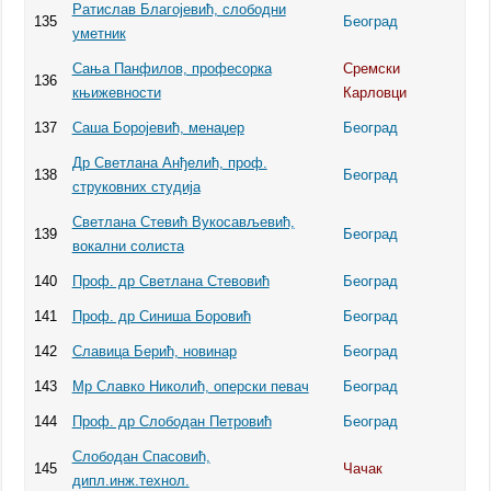
Ратислав Благојевић, слободни
135
Београд
уметник
Сања Панфилов, професорка
Сремски
136
књижевности
Карловци
137
Саша Боројевић, менаџер
Београд
Др Светлана Анђелић, проф.
138
Београд
струковних студија
Светлана Стевић Вукосављевић,
139
Београд
вокални солиста
140
Проф. др Светлана Стевовић
Београд
141
Проф. др Синиша Боровић
Београд
142
Славица Берић, новинар
Београд
143
Мр Славко Николић, оперски певач
Београд
144
Проф. др Слободан Петровић
Београд
Слободан Спасовић,
145
Чачак
дипл.инж.технол.