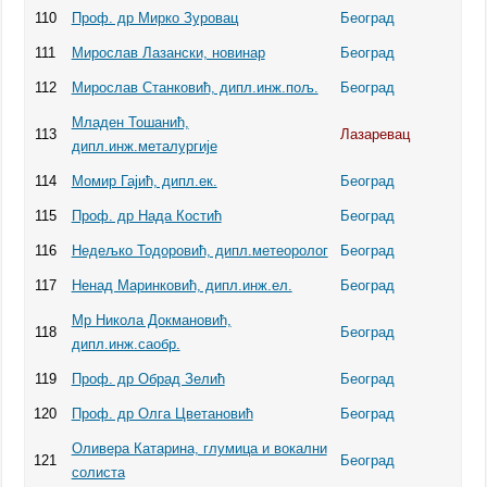
110
Проф. др Мирко Зуровац
Београд
111
Мирослав Лазански, новинар
Београд
112
Мирослав Станковић, дипл.инж.пољ.
Београд
Младен Тошанић,
113
Лазаревац
дипл.инж.металургије
114
Момир Гајић, дипл.ек.
Београд
115
Проф. др Нада Костић
Београд
116
Недeљко Тодоровић, дипл.метеоролог
Београд
117
Ненад Маринковић, дипл.инж.ел.
Београд
Мр Никола Докмановић,
118
Београд
дипл.инж.саобр.
119
Проф. др Обрад Зелић
Београд
120
Проф. др Олга Цветановић
Београд
Оливера Катарина, глумица и вокални
121
Београд
солиста