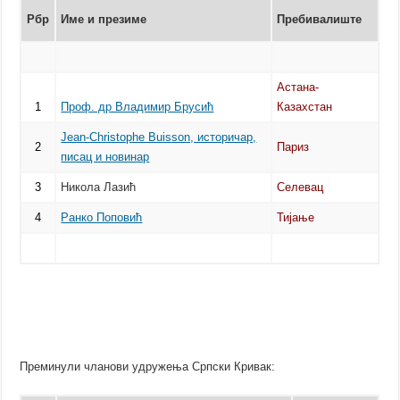
Рбр
Име и презиме
Пребивалиште
Астана-
1
Проф. др Владимир Брусић
Казахстан
Јean-Christophe Buisson, историчар,
2
Париз
писац и новинар
3
Никола Лазић
Селевац
4
Ранко Поповић
Тијање
Преминули чланови удружења Српски Кривак: