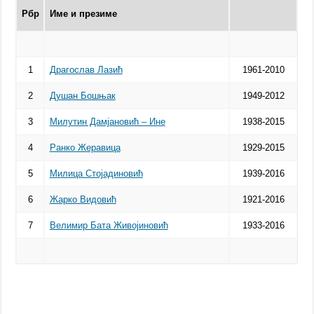
Рбр
Име и презиме
1
Драгослав Лазић
1961-2010
2
Душан Бошњак
1949-2012
3
Милутин Дамјановић – Ине
1938-2015
4
Ранко Жеравица
1929-2015
5
Милица Стојадиновић
1939-2016
6
Жарко Видовић
1921-2016
7
Велимир Бата Живојиновић
1933-2016