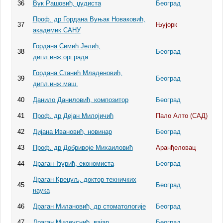
36
Вук Рашовић, џудиста
Београд
Проф. др Гордана Вуњак Новаковић,
37
Њујорк
академик САНУ
Гордана Симић Јелић,
38
Београд
дипл.инж.орг.рада
Гордана Станић Младеновић,
39
Београд
дипл.инж.маш.
40
Данило Даниловић, композитор
Београд
41
Проф. др Дејан Милојичић
Пало Алто (САД)
42
Дијана Ивановић, новинар
Београд
43
Проф. др Добривоје Михаиловић
Аранђеловац
44
Драган Ђурић, економиста
Београд
Драган Крецуљ, доктор техничких
45
Београд
наука
46
Драган Милановић, др стоматологије
Београд
47
Драган Милеуснић, вајар
Београд