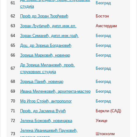
61
Београд
студија
62
Проф др Зоран Ђорђевић
Бостон
63
Зоран Љубичић, дипл.инж.ел.
Амстердам
64
Зоран Симанић, дипл.инж.грађ.
Београд
65
Доц. др Зорица Богдановић
Београд
66
Зорица Марковић, новинар
Београд
Др Зорица Милановић, проф.
67
Београд
струковних студија
68
Зорица Панић, новинар
Београд
69
Ивана Миленковић, архитекта-мастер
Београд
70
Мр Игор Стојић, антрополог
Београд
71
Проф. др Јасмина Вујић
Беркли (САД)
72
Јелена Божовић, новинарка
Ужице
Јелена Иванишевић Пауновић,
73
Штокхолм