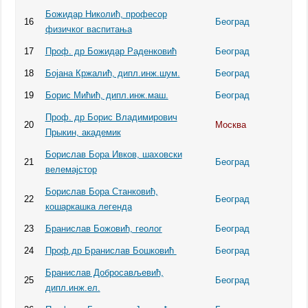
Божидар Николић, професор
16
Београд
физичког васпитања
17
Проф. др Божидар Раденковић
Београд
18
Бојана Кржалић, дипл.инж.шум.
Београд
19
Борис Мићић, дипл.инж.маш.
Београд
Проф. др Борис Владимирович
20
Москва
Прыкин, академик
Бoрислав Бора Ивков, шаховски
21
Београд
велемајстор
Бoрислав Бора Станковић,
22
Београд
кошаркашка легенда
23
Бранислав Божовић, геолог
Београд
24
Проф.др Бранислав Бошковић
Београд
Бранислав Добросављевић,
25
Београд
дипл.инж.ел.