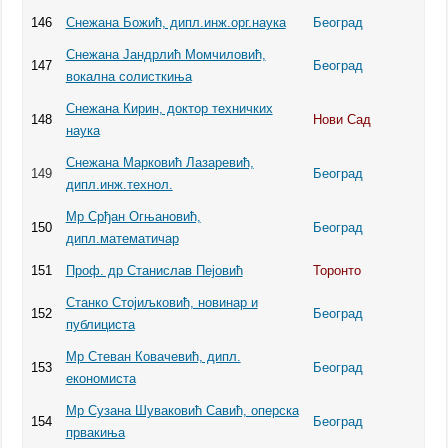
146
Снежана Божић, дипл.инж.орг.наука
Београд
Снежана Јандрлић Момчиловић,
147
Београд
вокална солисткиња
Снежана Кирин, доктор техничких
148
Нови Сад
наука
Снежана Марковић Лазаревић,
149
Београд
дипл.инж.технол.
Мр Срђан Огњановић,
150
Београд
дипл.математичар
151
Проф. др Станислав Пејовић
Торонто
Станко Стојиљковић, новинар и
152
Београд
публициста
Мр Стеван Ковачевић, дипл.
153
Београд
економиста
Мр Сузана Шуваковић Савић, оперска
154
Београд
првакиња