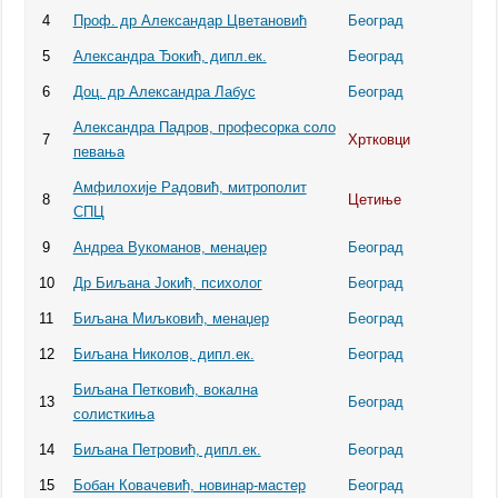
4
Проф. др Александар Цветановић
Београд
5
Александра Ђокић, дипл.ек.
Београд
6
Доц. др Александра Лабус
Београд
Александра Падров, професорка соло
7
Хртковци
певања
Амфилохије Радовић, митрополит
8
Цетиње
СПЦ
9
Андреа Вукоманов, менаџер
Београд
10
Др Биљана Јокић, психолог
Београд
11
Биљана Миљковић, менаџер
Београд
12
Биљана Николов, дипл.ек.
Београд
Биљана Петковић, вокална
13
Београд
солисткиња
14
Биљана Петровић, дипл.ек.
Београд
15
Бобан Ковачевић, новинар-мастер
Београд