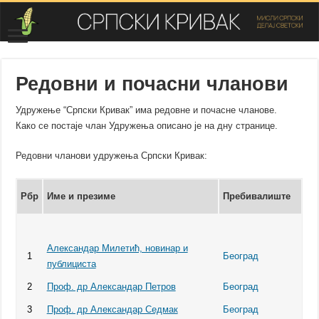
Редовни и почасни чланови
Удружење “Српски Кривак” има редовне и почасне чланове.
Како се постаје члан Удружења описано је на дну странице.
Редовни чланови удружења Српски Кривак:
Рбр
Име и презиме
Пребивалиште
Александар Милетић, новинар и
1
Београд
публициста
2
Проф. др Александар Петров
Београд
3
Проф. др Александар Седмак
Београд