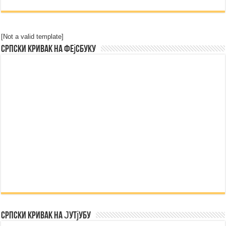
[Not a valid template]
Српски Кривак на Фејсбуку
Српски Кривак на Јутјубу