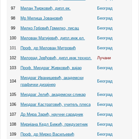
97
Милан Ћирковић, дипл.ек.
Београд
98
Мр Милица Јовановић
Београд
99
Милко Грбовић Грмилко, писац
Београд
100
Милован Матијевић, дипл.инж.ел.
Београд
101
Проф. др Милован Митровић
Београд
102
Милорад Јевђовић, дипл.инж.технол.
Лучани
103
Проф. Миодраг Живковић, вајар
Београд
Миодраг Иванишевић, академски
104
Београд
графички дизајнер
105
Миодраг Јелић, академски сликар
Београд
106
Миодраг Кастратовић, учитељ плеса
Београд
107
Др Мира Зарић, научни сарадник
Београд
108
Миријана Кедл Бижић, предузетник
Београд
109
Проф. др Мирко Васиљевић
Београд