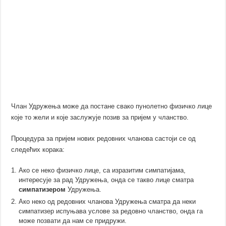
Члан Удружења може да постане свако пунолетно физичко лице
које то жели и које заслужује позив за пријем у чланство.
Процедура за пријем нових редовних чланова састоји се од
следећих корака:
Ако се неко физичко лице, са изразитим симпатијама,
интересује за рад Удружења, онда се такво лице сматра
симпатизером
Удружења.
Ако неко од редовних чланова Удружења сматра да неки
симпатизер испуњава услове за редовно чланство, онда га
може позвати да нам се придружи.