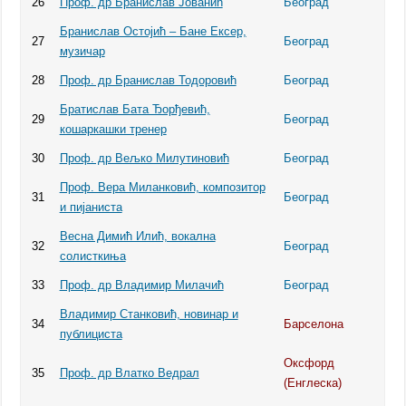
26
Проф. др Бранислав Јованић
Београд
Бранислав Остојић – Бане Ексер,
27
Београд
музичар
28
Проф. др Бранислав Тодоровић
Београд
Братислав Бата Ђорђевић,
29
Београд
кошаркашки тренер
30
Проф. др Вељко Милутиновић
Београд
Проф. Вера Миланковић, композитор
31
Београд
и пијаниста
Весна Димић Илић, вокална
32
Београд
солисткиња
33
Проф. др Владимир Милачић
Београд
Владимир Станковић, новинар и
34
Барселона
публициста
Оксфорд
35
Проф. др Влатко Ведрал
(Енглеска)