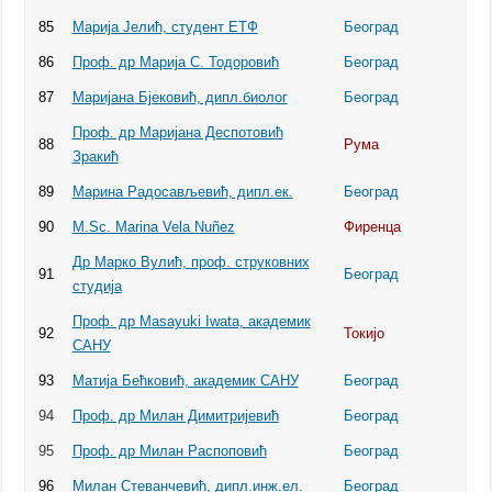
85
Марија Јелић, студент ЕТФ
Београд
86
Проф. др Марија С. Тодоровић
Београд
87
Маријана Бјековић, дипл.биолог
Београд
Проф. др Маријана Деспотовић
88
Рума
Зракић
89
Марина Радосављевић, дипл.ек.
Београд
90
M.Sc. Marina Vela Nuñez
Фиренца
Др Марко Вулић, проф. струковних
91
Београд
студија
Проф. др Masayuki Iwata, академик
92
Токијо
САНУ
93
Матија Бећковић, академик САНУ
Београд
94
Проф. др Милан Димитријевић
Београд
95
Проф. др Милан Распоповић
Београд
96
Милан Стеванчевић, дипл.инж.ел.
Београд