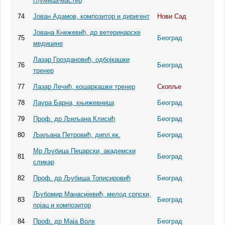
глумица-мастер
74
Јован Адамов, композитор и диригент
Нови Сад
Јована Кнежевић, др ветеринарске
75
Београд
медицине
Лазар Гроздановић, одбојкашки
76
Београд
тренер
77
Лазар Лечић, кошаркашки тренер
Скопље
78
Лаура Барна, књижевница
Београд
79
Проф. др Љиљана Клисић
Београд
80
Љиљана Петровић, дипл.ек.
Београд
Мр Љубица Пецарски, академски
81
Београд
сликар
82
Проф. др Љубиша Тописировић
Београд
Љубомир Манасијевић, мелод српски,
83
Београд
појац и композитор
84
Проф. др Маја Волк
Београд