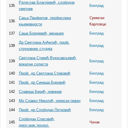
Ратислав Благојевић, слободни
135
Београд
уметник
Сања Панфилов, професорка
Сремски
136
књижевности
Карловци
137
Саша Боројевић, менаџер
Београд
Др Светлана Анђелић, проф.
138
Београд
струковних студија
Светлана Стевић Вукосављевић,
139
Београд
вокални солиста
140
Проф. др Светлана Стевовић
Београд
141
Проф. др Синиша Боровић
Београд
142
Славица Берић, новинар
Београд
143
Мр Славко Николић, оперски певач
Београд
144
Проф. др Слободан Петровић
Београд
Слободан Спасовић,
145
Чачак
дипл.инж.технол.