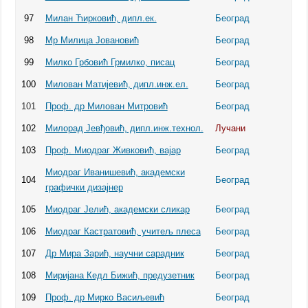
97
Милан Ћирковић, дипл.ек.
Београд
98
Мр Милица Јовановић
Београд
99
Милко Грбовић Грмилко, писац
Београд
100
Милован Матијевић, дипл.инж.ел.
Београд
101
Проф. др Милован Митровић
Београд
102
Милорад Јевђовић, дипл.инж.технол.
Лучани
103
Проф. Миодраг Живковић, вајар
Београд
Миодраг Иванишевић, академски
104
Београд
графички дизајнер
105
Миодраг Јелић, академски сликар
Београд
106
Миодраг Кастратовић, учитељ плеса
Београд
107
Др Мира Зарић, научни сарадник
Београд
108
Миријана Кедл Бижић, предузетник
Београд
109
Проф. др Мирко Васиљевић
Београд