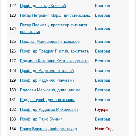
122
Проф. др Петар Кочовић
Београд
123
Петар Петровић Марш, дипл.инж.маш.
Београд
Петар Полимац, професор физичког
124
Београд
васпитања
125
Предраг Милорадовић, менаџер
Београд
126
Проф. др Предраг Ристић, архитекта
Београд
127
Радмила Каталина Кети, економиста
Београд
128
Проф. др Радмило Петровић
Београд
129
Проф. др Радмило Рончевић
Београд
130
Радован Марковић, дипл.инж.ел.
Београд
131
Радоје Ђукић, дипл.инж.маш.
Београд
132
Проф. др Радомир Михајловић
Њујорк
133
Проф. др Рајко Буквић
Београд
134
Ранко Бошњак, информатичар
Нови Сад