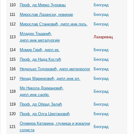
110
Проф. др Мирко Зуровац
Београд
111
Мирослав Лазански, новинар
Београд
112
Мирослав Станковић, дипл.инж.пољ.
Београд
Младен Тошанић,
113
Лазаревац
дипл.инж.металургије
114
Момир Гајић, дипл.ек.
Београд
115
Проф. др Нада Костић
Београд
116
Недeљко Тодоровић, дипл.метеоролог
Београд
117
Ненад Маринковић, дипл.инж.ел.
Београд
Мр Никола Докмановић,
118
Београд
дипл.инж.саобр.
119
Проф. др Обрад Зелић
Београд
120
Проф. др Олга Цветановић
Београд
Оливера Катарина, глумица и вокални
121
Београд
солиста