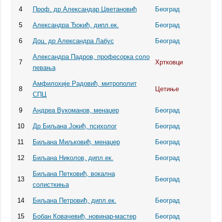
4
Проф. др Александар Цветановић
Београд
5
Александра Ђокић, дипл.ек.
Београд
6
Доц. др Александра Лабус
Београд
Александра Падров, професорка соло
7
Хртковци
певања
Амфилохије Радовић, митрополит
8
Цетиње
СПЦ
9
Андреа Вукоманов, менаџер
Београд
10
Др Биљана Јокић, психолог
Београд
11
Биљана Миљковић, менаџер
Београд
12
Биљана Николов, дипл.ек.
Београд
Биљана Петковић, вокална
13
Београд
солисткиња
14
Биљана Петровић, дипл.ек.
Београд
15
Бобан Ковачевић, новинар-мастер
Београд