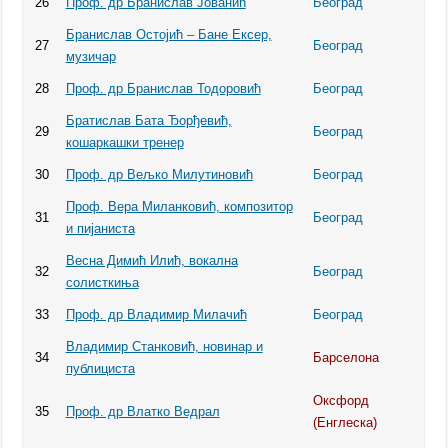
26
Проф. др Бранислав Јованић
Београд
Бранислав Остојић – Бане Ексер,
27
Београд
музичар
28
Проф. др Бранислав Тодоровић
Београд
Братислав Бата Ђорђевић,
29
Београд
кошаркашки тренер
30
Проф. др Вељко Милутиновић
Београд
Проф. Вера Миланковић, композитор
31
Београд
и пијаниста
Весна Димић Илић, вокална
32
Београд
солисткиња
33
Проф. др Владимир Милачић
Београд
Владимир Станковић, новинар и
34
Барселона
публициста
Оксфорд
35
Проф. др Влатко Ведрал
(Енглеска)