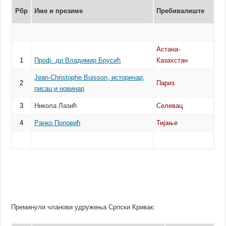
Рбр
Име и презиме
Пребивалиште
Астана-
1
Проф. др Владимир Брусић
Казахстан
Јean-Christophe Buisson, историчар,
2
Париз
писац и новинар
3
Никола Лазић
Селевац
4
Ранко Поповић
Тијање
Преминули чланови удружења Српски Кривак: