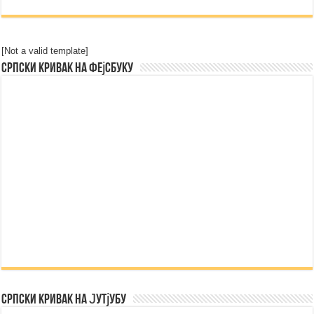
[Not a valid template]
Српски Кривак на Фејсбуку
Српски Кривак на Јутјубу