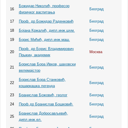
Божидар Николић, професор
16
Београд
физичког васпитања
17
Проф. др Божидар Раденковић
Београд
18
Бојана Кржалић, дипл.инж.шум.
Београд
19
Борис Мићић, дипл.инж.маш.
Београд
Проф. др Борис Владимирович
20
Москва
Прыкин, академик
Бoрислав Бора Ивков, шаховски
21
Београд
велемајстор
Бoрислав Бора Станковић,
22
Београд
кошаркашка легенда
23
Бранислав Божовић, геолог
Београд
24
Проф.др Бранислав Бошковић
Београд
Бранислав Добросављевић,
25
Београд
дипл.инж.ел.