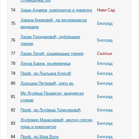
глумица-мастер
74
Јован Адамов, композитор и диригент
Нови Сад
Јована Кнежевић, др ветеринарске
75
Београд
медицине
Лазар Гроздановић, одбојкашки
76
Београд
тренер
77
Лазар Лечић, кошаркашки тренер
Скопље
78
Лаура Барна, књижевница
Београд
79
Проф. др Љиљана Клисић
Београд
80
Љиљана Петровић, дипл.ек.
Београд
Мр Љубица Пецарски, академски
81
Београд
сликар
82
Проф. др Љубиша Тописировић
Београд
Љубомир Манасијевић, мелод српски,
83
Београд
појац и композитор
84
Проф. др Маја Волк
Београд