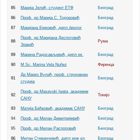
85
Марија Јелић, студент ЕТФ
Београд
86
Проф. др Марија С. Тодоровић
Београд
87
Маријана Бјековић, дипл.биолог
Београд
Проф. др Маријана Деспотовић
88
Рума
Зракић
89
Марина Радосављевић, дипл.ек.
Београд
90
M.Sc. Marina Vela Nuñez
Фиренца
Др Марко Вулић, проф. струковних
91
Београд
студија
Проф. др Masayuki Iwata, академик
92
Токијо
САНУ
93
Матија Бећковић, академик САНУ
Београд
94
Проф. др Милан Димитријевић
Београд
95
Проф. др Милан Распоповић
Београд
96
Милан Стеванчевић, дипл.инж.ел.
Београд