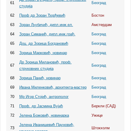
61
Београд
студија
62
Проф др Зоран Ђорђевић
Бостон
63
Зоран Љубичић, дипл.инж.ел.
Амстердам
64
Зоран Симанић, дипл.инж.грађ.
Београд
65
Доц. др Зорица Богдановић
Београд
66
Зорица Марковић, новинар
Београд
Др Зорица Милановић, проф.
67
Београд
струковних студија
68
Зорица Панић, новинар
Београд
69
Ивана Миленковић, архитекта-мастер
Београд
70
Мр Игор Стојић, антрополог
Београд
71
Проф. др Јасмина Вујић
Беркли (САД)
72
Јелена Божовић, новинарка
Ужице
Јелена Иванишевић Пауновић,
73
Штокхолм