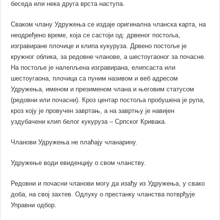
беседа или нека друга врста наступа.
Сваком члану Удружења се издаје оригинална чланска карта, на
неодређено време, која се састоји од: дрвеног постоља,
изгравиране плочице и клипа кукуруза. Дрвено постоље је
кружног облика, за редовне чланове, а шестоугаоног за почасне.
На постоље је налепљена изгравирана, елипсаста или
шестоугаона, плочица са пуним називом и веб адресом
Удружења, именом и презименом члана и његовим статусом
(редовни или почасни). Кроз центар постоља пробушена је рупа,
кроз коју је провучен завртањ, а на завртњу је навијен
уздубачени клип белог кукуруза – Српског Кривака.
Чланови Удружења не плаћају чланарину.
Удружење води евиденцију о свом чланству.
Редовни и почасни чланови могу да изађу из Удружења, у свако
доба, на свој захтев. Одлуку о престанку чланства потврђује
Управни одбор.