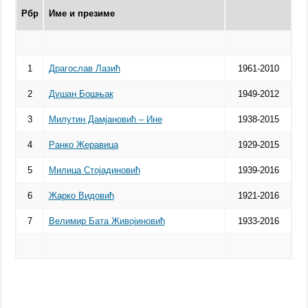
Рбр
Име и презиме
1
Драгослав Лазић
1961-2010
2
Душан Бошњак
1949-2012
3
Милутин Дамјановић – Ине
1938-2015
4
Ранко Жеравица
1929-2015
5
Милица Стојадиновић
1939-2016
6
Жарко Видовић
1921-2016
7
Велимир Бата Живојиновић
1933-2016