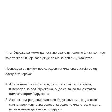
Члан Удружења може да постане свако пунолетно физичко лице
које то жели и које заслужује позив за пријем у чланство.
Процедура за пријем нових редовних чланова састоји се од
следећих корака:
Ако се неко физичко лице, са изразитим симпатијама,
интересује за рад Удружења, онда се такво лице сматра
симпатизером
Удружења.
Ако неко од редовних чланова Удружења сматра да неки
симпатизер испуњава услове за редовно чланство, онда га
може позвати да нам се придружи.