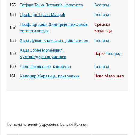
155
Татјана Тања Петровић, каратиста
Београд
156
Проф. др Тијана Мандић
Београд
Проф. др Хаџи Димитрије Панфилов,
Сремски
157
естетски хирург
Карловци
158
Хаџи Душан Каличанин, дипл.инж.ел.
Београд
Хаџи Зоран Мрђеновић,
159
Париз
-Београд
мултимедијални уметник
160
Чедо Филиповић, камерман
Београд
161
Чедомир Жеравица, привредник
Ново Милошево
Почасни чланови удружења Српски Кривак: