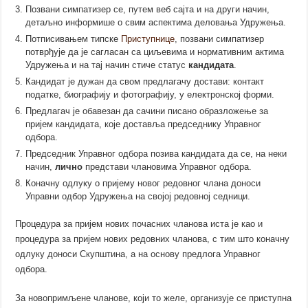
Позвани симпатизер се, путем веб сајта и на други начин,
детаљно информише о свим аспектима деловања Удружења.
Потписивањем типске
Приступнице
, позвани симпатизер
потврђује да је сагласан са циљевима и нормативним актима
Удружења и на тај начин стиче статус
кандидата
.
Кандидат је дужан да свом предлагачу
достави
: контакт
податке, биографију и фотографију, у електронској форми.
Предлагач је обавезан да сачини писано образложење за
пријем кандидата, које доставља председнику Управног
одбора.
Председник Управног одбора позива кандидата да се, на неки
начин,
лично
представи члановима Управног одбора.
Коначну одлуку о пријему новог редовног члана доноси
Управни одбор Удружења на својој редовној седници.
Процедура за пријем нових почасних чланова иста је као и
процедура за пријем нових редовних чланова, с тим што коначну
одлуку доноси Скупштина, а на основу предлога Управног
одбора.
За новопримљене чланове, који то желе, организује сe приступна