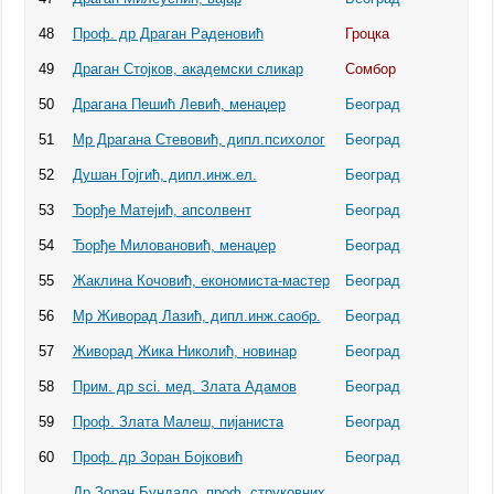
48
Проф. др Драган Раденовић
Гроцка
49
Драган Стојков, академски сликар
Сомбор
50
Драгана Пешић Левић, менаџер
Београд
51
Мр Драгана Стевовић, дипл.психолог
Београд
52
Душан Гојгић, дипл.инж.ел.
Београд
53
Ђорђе Матејић, апсолвент
Београд
54
Ђорђе Миловановић, менаџер
Београд
55
Жаклина Кочовић, економиста-мастер
Београд
56
Мр Живорад Лазић, дипл.инж.саобр.
Београд
57
Живорад Жика Николић, новинар
Београд
58
Прим. др sci. мед. Злата Адамов
Београд
59
Проф. Злата Малеш, пијаниста
Београд
60
Проф. др Зоран Бојковић
Београд
Др Зоран Бундало, проф. струковних