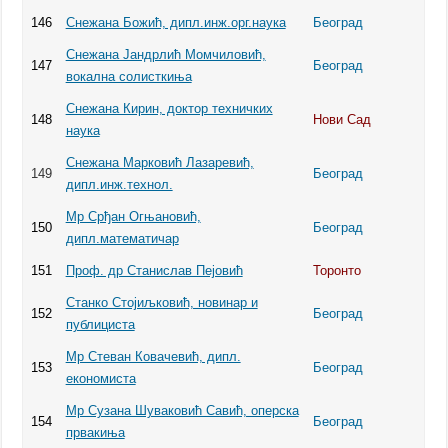
146
Снежана Божић, дипл.инж.орг.наука
Београд
Снежана Јандрлић Момчиловић,
147
Београд
вокална солисткиња
Снежана Кирин, доктор техничких
148
Нови Сад
наука
Снежана Марковић Лазаревић,
149
Београд
дипл.инж.технол.
Мр Срђан Огњановић,
150
Београд
дипл.математичар
151
Проф. др Станислав Пејовић
Торонто
Станко Стојиљковић, новинар и
152
Београд
публициста
Мр Стеван Ковачевић, дипл.
153
Београд
економиста
Мр Сузана Шуваковић Савић, оперска
154
Београд
првакиња