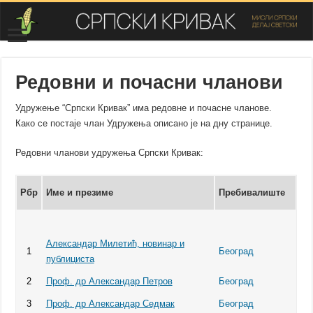
Редовни и почасни чланови
Удружење “Српски Кривак” има редовне и почасне чланове.
Како се постаје члан Удружења описано је на дну странице.
Редовни чланови удружења Српски Кривак:
Рбр
Име и презиме
Пребивалиште
Александар Милетић, новинар и
1
Београд
публициста
2
Проф. др Александар Петров
Београд
3
Проф. др Александар Седмак
Београд