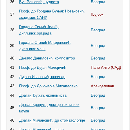
36
Вук Рашовић, џудиста
Београд
Проф. др Гордана Вуњак Новаковић,
37
Њујорк
академик САНУ
Гордана Симић Јелић,
38
Београд
дипл.инж.орг.рада
Гордана Станић Младеновић,
39
Београд
дипл.инж.маш.
40
Данило Даниловић, композитор
Београд
41
Проф. др Дејан Милојичић
Пало Алто (САД)
42
Дијана Ивановић, новинар
Београд
43
Проф. др Добривоје Михаиловић
Аранђеловац
44
Драган Ђурић, економиста
Београд
Драган Крецуљ, доктор техничких
45
Београд
наука
46
Драган Милановић, др стоматологије
Београд
47
Драган Милеуснић, вајар
Београд