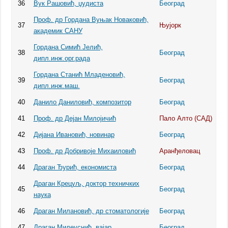
36
Вук Рашовић, џудиста
Београд
Проф. др Гордана Вуњак Новаковић,
37
Њујорк
академик САНУ
Гордана Симић Јелић,
38
Београд
дипл.инж.орг.рада
Гордана Станић Младеновић,
39
Београд
дипл.инж.маш.
40
Данило Даниловић, композитор
Београд
41
Проф. др Дејан Милојичић
Пало Алто (САД)
42
Дијана Ивановић, новинар
Београд
43
Проф. др Добривоје Михаиловић
Аранђеловац
44
Драган Ђурић, економиста
Београд
Драган Крецуљ, доктор техничких
45
Београд
наука
46
Драган Милановић, др стоматологије
Београд
47
Драган Милеуснић, вајар
Београд