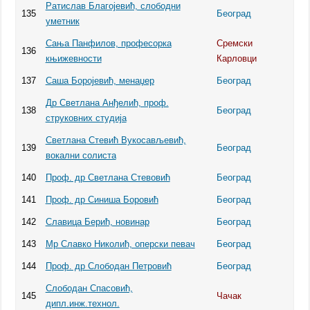
Ратислав Благојевић, слободни
135
Београд
уметник
Сања Панфилов, професорка
Сремски
136
књижевности
Карловци
137
Саша Боројевић, менаџер
Београд
Др Светлана Анђелић, проф.
138
Београд
струковних студија
Светлана Стевић Вукосављевић,
139
Београд
вокални солиста
140
Проф. др Светлана Стевовић
Београд
141
Проф. др Синиша Боровић
Београд
142
Славица Берић, новинар
Београд
143
Мр Славко Николић, оперски певач
Београд
144
Проф. др Слободан Петровић
Београд
Слободан Спасовић,
145
Чачак
дипл.инж.технол.