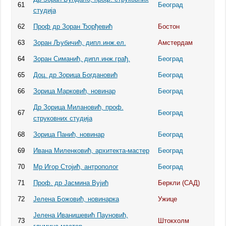
61
Београд
студија
62
Проф др Зоран Ђорђевић
Бостон
63
Зоран Љубичић, дипл.инж.ел.
Амстердам
64
Зоран Симанић, дипл.инж.грађ.
Београд
65
Доц. др Зорица Богдановић
Београд
66
Зорица Марковић, новинар
Београд
Др Зорица Милановић, проф.
67
Београд
струковних студија
68
Зорица Панић, новинар
Београд
69
Ивана Миленковић, архитекта-мастер
Београд
70
Мр Игор Стојић, антрополог
Београд
71
Проф. др Јасмина Вујић
Беркли (САД)
72
Јелена Божовић, новинарка
Ужице
Јелена Иванишевић Пауновић,
73
Штокхолм