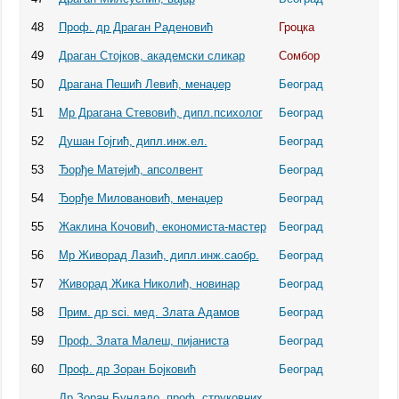
48
Проф. др Драган Раденовић
Гроцка
49
Драган Стојков, академски сликар
Сомбор
50
Драгана Пешић Левић, менаџер
Београд
51
Мр Драгана Стевовић, дипл.психолог
Београд
52
Душан Гојгић, дипл.инж.ел.
Београд
53
Ђорђе Матејић, апсолвент
Београд
54
Ђорђе Миловановић, менаџер
Београд
55
Жаклина Кочовић, економиста-мастер
Београд
56
Мр Живорад Лазић, дипл.инж.саобр.
Београд
57
Живорад Жика Николић, новинар
Београд
58
Прим. др sci. мед. Злата Адамов
Београд
59
Проф. Злата Малеш, пијаниста
Београд
60
Проф. др Зоран Бојковић
Београд
Др Зоран Бундало, проф. струковних