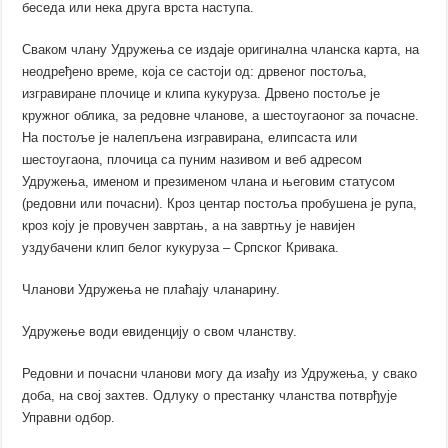
беседа или нека друга врста наступа.
Сваком члану Удружења се издаје оригинална чланска карта, на
неодређено време, која се састоји од: дрвеног постоља,
изгравиране плочице и клипа кукуруза. Дрвено постоље је
кружног облика, за редовне чланове, а шестоугаоног за почасне.
На постоље је налепљена изгравирана, елипсаста или
шестоугаона, плочица са пуним називом и веб адресом
Удружења, именом и презименом члана и његовим статусом
(редовни или почасни). Кроз центар постоља пробушена је рупа,
кроз коју је провучен завртањ, а на завртњу је навијен
уздубачени клип белог кукуруза – Српског Кривака.
Чланови Удружења не плаћају чланарину.
Удружење води евиденцију о свом чланству.
Редовни и почасни чланови могу да изађу из Удружења, у свако
доба, на свој захтев. Одлуку о престанку чланства потврђује
Управни одбор.