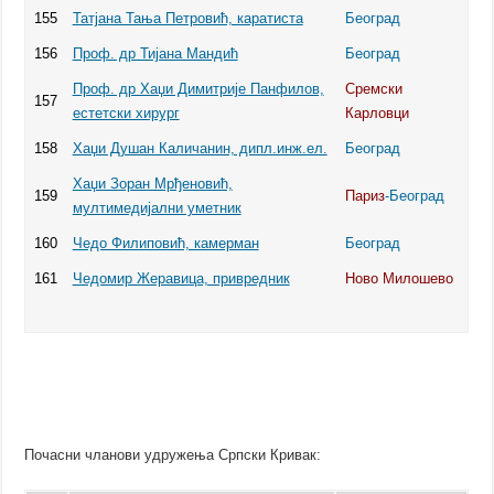
155
Татјана Тања Петровић, каратиста
Београд
156
Проф. др Тијана Мандић
Београд
Проф. др Хаџи Димитрије Панфилов,
Сремски
157
естетски хирург
Карловци
158
Хаџи Душан Каличанин, дипл.инж.ел.
Београд
Хаџи Зоран Мрђеновић,
159
Париз
-Београд
мултимедијални уметник
160
Чедо Филиповић, камерман
Београд
161
Чедомир Жеравица, привредник
Ново Милошево
Почасни чланови удружења Српски Кривак: