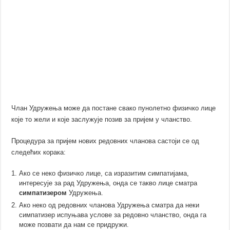
Члан Удружења може да постане свако пунолетно физичко лице
које то жели и које заслужује позив за пријем у чланство.
Процедура за пријем нових редовних чланова састоји се од
следећих корака:
Ако се неко физичко лице, са изразитим симпатијама,
интересује за рад Удружења, онда се такво лице сматра
симпатизером
Удружења.
Ако неко од редовних чланова Удружења сматра да неки
симпатизер испуњава услове за редовно чланство, онда га
може позвати да нам се придружи.