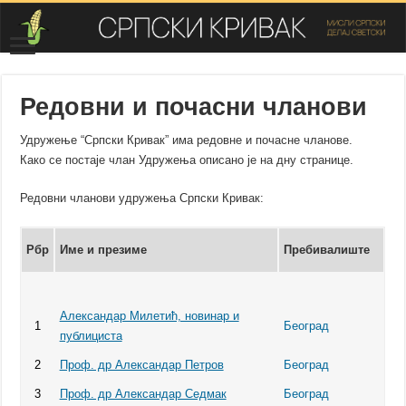
Редовни и почасни чланови
Удружење “Српски Кривак” има редовне и почасне чланове.
Како се постаје члан Удружења описано је на дну странице.
Редовни чланови удружења Српски Кривак:
Рбр
Име и презиме
Пребивалиште
Александар Милетић, новинар и
1
Београд
публициста
2
Проф. др Александар Петров
Београд
3
Проф. др Александар Седмак
Београд