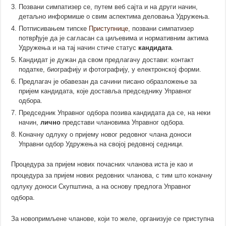
Позвани симпатизер се, путем веб сајта и на други начин,
детаљно информише о свим аспектима деловања Удружења.
Потписивањем типске
Приступнице
, позвани симпатизер
потврђује да је сагласан са циљевима и нормативним актима
Удружења и на тај начин стиче статус
кандидата
.
Кандидат је дужан да свом предлагачу
достави
: контакт
податке, биографију и фотографију, у електронској форми.
Предлагач је обавезан да сачини писано образложење за
пријем кандидата, које доставља председнику Управног
одбора.
Председник Управног одбора позива кандидата да се, на неки
начин,
лично
представи члановима Управног одбора.
Коначну одлуку о пријему новог редовног члана доноси
Управни одбор Удружења на својој редовној седници.
Процедура за пријем нових почасних чланова иста је као и
процедура за пријем нових редовних чланова, с тим што коначну
одлуку доноси Скупштина, а на основу предлога Управног
одбора.
За новопримљене чланове, који то желе, организује сe приступна