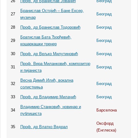
26
Проф. др Бранислав Јованић
Београд
Бранислав Остојић – Бане Ексер,
27
Београд
музичар
28
Проф. др Бранислав Тодоровић
Београд
Братислав Бата Ђорђевић,
29
Београд
кошаркашки тренер
30
Проф. др Вељко Милутиновић
Београд
Проф. Вера Миланковић, композитор
31
Београд
и пијаниста
Весна Димић Илић, вокална
32
Београд
солисткиња
33
Проф. др Владимир Милачић
Београд
Владимир Станковић, новинар и
34
Барселона
публициста
Оксфорд
35
Проф. др Влатко Ведрал
(Енглеска)