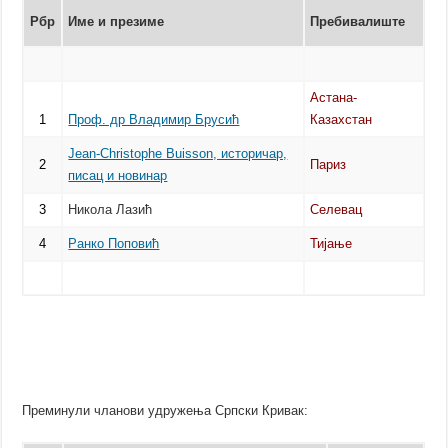
Рбр
Име и презиме
Пребивалиште
Астана-
1
Проф. др Владимир Брусић
Казахстан
Јean-Christophe Buisson, историчар,
2
Париз
писац и новинар
3
Никола Лазић
Селевац
4
Ранко Поповић
Тијање
Преминули чланови удружења Српски Кривак: