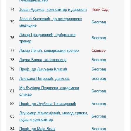
глумица-мастер
74
Јован Адамов, композитор и диригент
Нови Сад
Јована Кнежевић, др ветеринарске
75
Београд
медицине
Лазар Гроздановић, одбојкашки
76
Београд
тренер
77
Лазар Лечић, кошаркашки тренер
Скопље
78
Лаура Барна, књижевница
Београд
79
Проф. др Љиљана Клисић
Београд
80
Љиљана Петровић, дипл.ек.
Београд
Мр Љубица Пецарски, академски
81
Београд
сликар
82
Проф. др Љубиша Тописировић
Београд
Љубомир Манасијевић, мелод српски,
83
Београд
појац и композитор
84
Проф. др Маја Волк
Београд