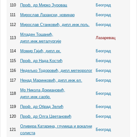
110
Проф. др Мирко Зуровац
Београд
111
Мирослав Лазански, новинар
Београд
112
Мирослав Станковић, дипл.инж.пољ.
Београд
Младен Тошанић,
113
Лазаревац
дипл.инж.металургије
114
Момир Гајић, дипл.ек.
Београд
115
Проф. др Нада Костић
Београд
116
Недeљко Тодоровић, дипл.метеоролог
Београд
117
Ненад Маринковић, дипл.инж.ел.
Београд
Мр Никола Докмановић,
118
Београд
дипл.инж.саобр.
119
Проф. др Обрад Зелић
Београд
120
Проф. др Олга Цветановић
Београд
Оливера Катарина, глумица и вокални
121
Београд
солиста