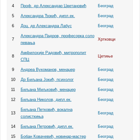
4
Проф. др Александар Цветановић
Београд
5
Александра Ђокић, дипл.ек.
Београд
6
Доц. др Александра Лабус
Београд
Александра Падров, професорка соло
7
Хртковци
певања
Амфилохије Радовић, митрополит
8
Цетиње
СПЦ
9
Андреа Вукоманов, менаџер
Београд
10
Др Биљана Јокић, психолог
Београд
11
Биљана Миљковић, менаџер
Београд
12
Биљана Николов, дипл.ек.
Београд
Биљана Петковић, вокална
13
Београд
солисткиња
14
Биљана Петровић, дипл.ек.
Београд
15
Бобан Ковачевић, новинар-мастер
Београд