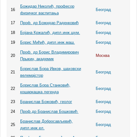
Божидар Николић, професор
16
Београд
физичког васпитања
17
Проф. др Божидар Раденковић
Београд
18
Бојана Кржалић, дипл.инж.шум.
Београд
19
Борис Мићић, дипл.инж.маш.
Београд
Проф. др Борис Владимирович
20
Москва
Прыкин, академик
Бoрислав Бора Ивков, шаховски
21
Београд
велемајстор
Бoрислав Бора Станковић,
22
Београд
кошаркашка легенда
23
Бранислав Божовић, геолог
Београд
24
Проф.др Бранислав Бошковић
Београд
Бранислав Добросављевић,
25
Београд
дипл.инж.ел.