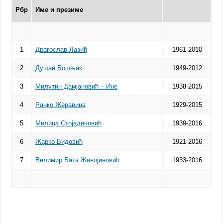
Рбр
Име и презиме
1
Драгослав Лазић
1961-2010
2
Душан Бошњак
1949-2012
3
Милутин Дамјановић – Ине
1938-2015
4
Ранко Жеравица
1929-2015
5
Милица Стојадиновић
1939-2016
6
Жарко Видовић
1921-2016
7
Велимир Бата Живојиновић
1933-2016