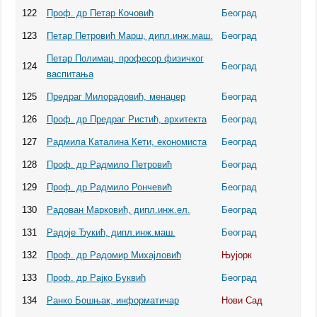
122
Проф. др Петар Кочовић
Београд
123
Петар Петровић Марш, дипл.инж.маш.
Београд
Петар Полимац, професор физичког
124
Београд
васпитања
125
Предраг Милорадовић, менаџер
Београд
126
Проф. др Предраг Ристић, архитекта
Београд
127
Радмила Каталина Кети, економиста
Београд
128
Проф. др Радмило Петровић
Београд
129
Проф. др Радмило Рончевић
Београд
130
Радован Марковић, дипл.инж.ел.
Београд
131
Радоје Ђукић, дипл.инж.маш.
Београд
132
Проф. др Радомир Михајловић
Њујорк
133
Проф. др Рајко Буквић
Београд
134
Ранко Бошњак, информатичар
Нови Сад