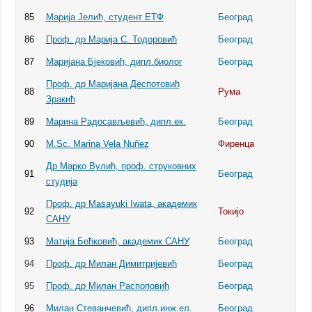
85
Марија Јелић, студент ЕТФ
Београд
86
Проф. др Марија С. Тодоровић
Београд
87
Маријана Бјековић, дипл.биолог
Београд
Проф. др Маријана Деспотовић
88
Рума
Зракић
89
Марина Радосављевић, дипл.ек.
Београд
90
M.Sc. Marina Vela Nuñez
Фиренца
Др Марко Вулић, проф. струковних
91
Београд
студија
Проф. др Masayuki Iwata, академик
92
Токијо
САНУ
93
Матија Бећковић, академик САНУ
Београд
94
Проф. др Милан Димитријевић
Београд
95
Проф. др Милан Распоповић
Београд
96
Милан Стеванчевић, дипл.инж.ел.
Београд