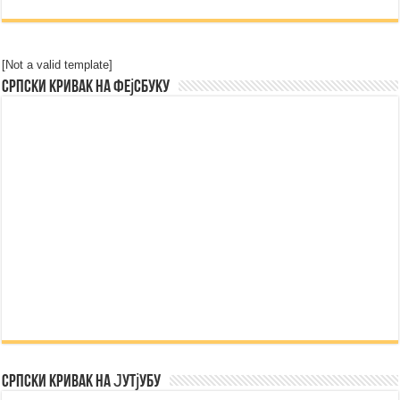
[Not a valid template]
Српски Кривак на Фејсбуку
Српски Кривак на Јутјубу