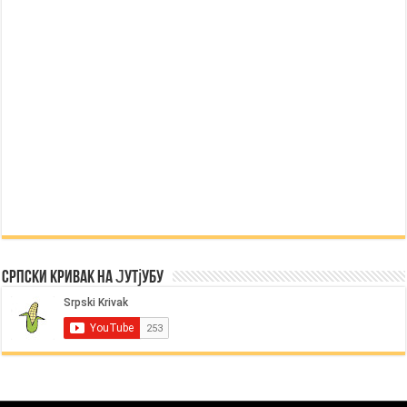
Српски Кривак на Јутјубу