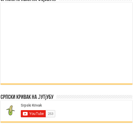
Српски Кривак на Јутјубу