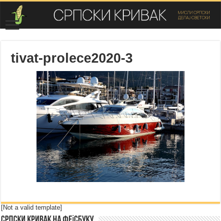
tivat-prolece2020-3
[Not a valid template]
Српски Кривак на Фејсбуку