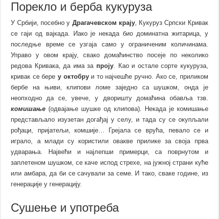
Порекло и берба кукуруза
У Србији, посебно у
Драгачевском крају
, Кукуруз Српски Кривак
се гаји од вајкада. Иако је некада био доминатна житарица, у
последње време се узгаја само у ограниченим количинама.
Управо у овом крају, свако домаћинство посеје по неколико
редова Кривака, да има за
проју
. Као и остале сорте кукуруза,
кривак се бере
у октобру
и то најчешће ручно. Ако се, приликом
бербе на њиви, клипови ломе заједно са шушком, онда је
неопходно да се, увече, у дворишту домаћина обавља тзв.
комишање
(одвајање шушке од клипова). Некада је комишање
представљало изузетан догађај у селу, и тада су се окупљали
рођаци, пријатељи, комшије… Грејала се врућа, певало се и
играло, а млади су користили овакве прилике за своја прва
удварања. Највећи и најлепши примерци, са поврнутом и
заплетеном шушком, се каче испод стрехе, на јужној страни куће
или амбара, да би се сачували за семе. И тако, сваке године, из
генерације у генерацију.
Сушење и употреба