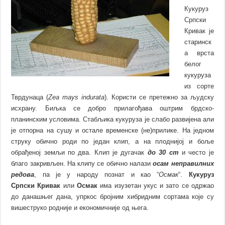
Кукуруз
Српски
Кривак је
старинск
а врста
белог
кукуруза
из сорте
Тврдунаца (
Zea mays indurata
). Користи се претежно за људску
исхрану. Биљка се добро прилагођава оштрим брдско-
планинским условима. Стабљика кукуруза је слабо развијена али
је отпорна на сушу и остале временске (не)прилике. На једном
струку обично роди по један клип, а на плоднијој и боље
обрађеној земљи по два. Клип је дугачак
до 30 cm
и често је
благо закривљен. На клипу се обично налази
осам неправилних
редова
, па је у народу познат и као “
Осмак
“.
Кукуруз
Српски Кривак
или
Осмак
има изузетан укус и зато се одржао
до данашњег дана, упркос бројним хибридним сортама које су
вишеструко родније и економичније од њега.