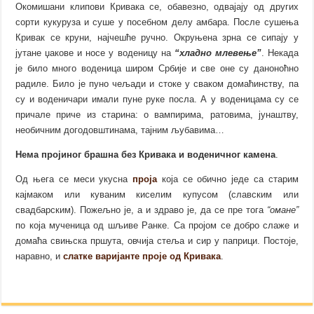
Окомишани клипови Кривака се, обавезно, одвајају од других
сорти кукуруза и суше у посебном делу амбара. После сушења
Кривак се круни, најчешће ручно. Окруњена зрна се сипају у
јутане џакове и носе у воденицу на
“хладно млевење”
. Некада
је било много воденица широм Србије и све оне су даноноћно
радиле. Било је пуно чељади и стоке у сваком домаћинству, па
су и воденичари имали пуне руке посла. А у воденицама су се
причале приче из старина: о вампирима, ратовима, јунаштву,
необичним догодовштинама, тајним љубавима…
Нема пројиног брашна без Кривака и воденичног камена
.
Од њега се меси укусна
проја
која се обично једе са старим
кајмаком или куваним киселим купусом (славским или
свадбарским). Пожељно је, а и здраво је, да се пре тога
“омане”
по која мученица од шљиве Ранке. Са пројом се добро слаже и
домаћа свињска пршута, овчија стеља и сир у паприци. Постоје,
наравно, и
слатке варијанте проје од Кривака
.