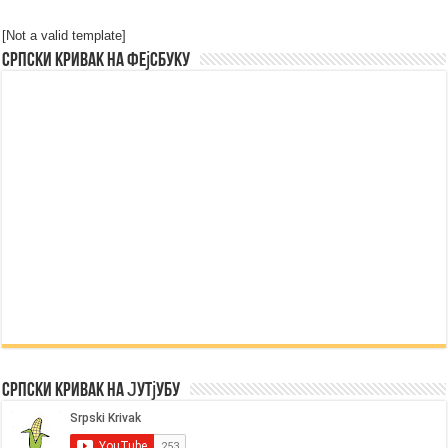
[Not a valid template]
Српски Кривак на Фејсбуку
Српски Кривак на Јутјубу