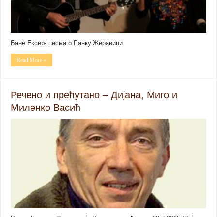
Бане Ексер- песма о Ранку Жеравици.
Read More »
Речено и прећутано – Дијана, Миго и
Миленко Васић