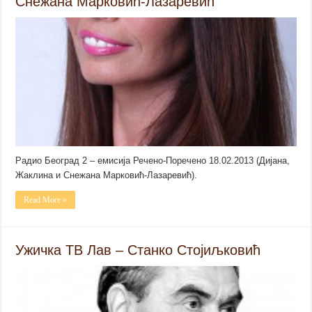
Снежана Марковић-Лазаревић
Радио Београд 2 – емисија Речено-Поречено 18.02.2013 (Дијана,
Жаклина и Снежана Марковић-Лазаревић).
Read More »
Ужичка ТВ Лав – Станкo Стојиљковић