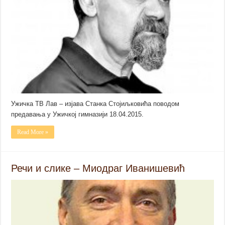
Ужичка ТВ Лав – изјава Станка Стојиљковића поводом
предавања у Ужичкој гимназији 18.04.2015.
Read More »
Речи и слике – Миодраг Иванишевић