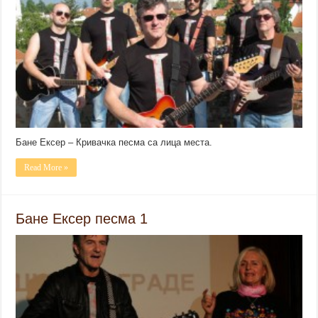
Бане Ексер – Кривачка песма са лица места.
Read More »
Бане Ексер песма 1