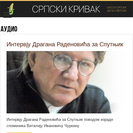
Аудио
Интервју Драгана Раденовића за Спутњик
Интервју Драгана Раденовића за Спутњик поводом израде
споменика Виталију Ивановичу Чуркину.