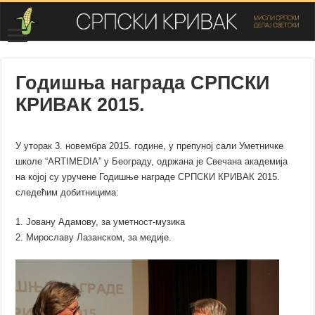
Годишњa наградa СРПСКИ
КРИВАК 2015.
У уторак 3. новембра 2015. године,
у препуној сали Уметничке
школе “ARTIMEDIA” у Београду,
одржана је Свечана академија
на којој су уручене Годишње награде СРПСКИ КРИВАК 2015.
следећим добитницима:
1. Јовану Адамову, за уметност-музика
2. Мирославу Лазанском, за медије.