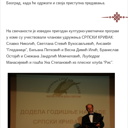
Београд, када ће одржати и своја приступна предавања.
На свечаности је изведен пригодан културно-уметнички програм
у коме су учествовали чланови удружења СРПСКИ КРИВАК:
Славко Николић, Светлана Стевић Вукосављевић, Ансамбл
“Гледанице”, Биљана Петковић и Весна Димић Илић, Бранислав
Остојић и Снежана Јандрлић Момчиловић, Љубодраг
Манасијевић и гошћа
Уна Степановић из плесног клуба “Рис”
.