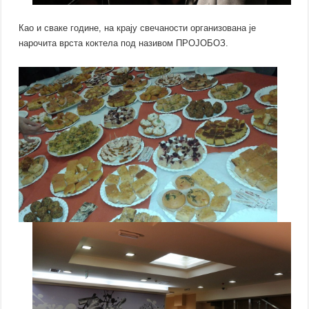
Као и сваке године, на крају свечаности организована је
нарочита врста коктела под називом ПРОЈОБОЗ.