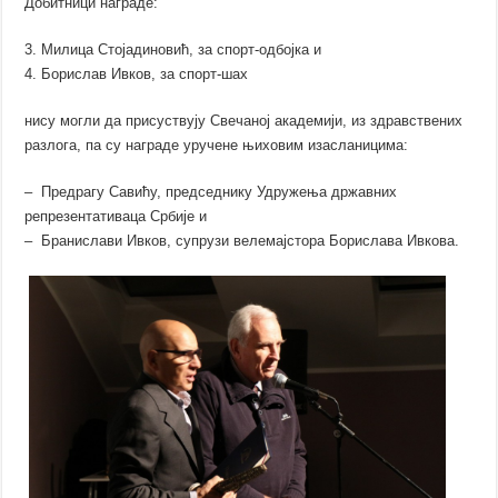
Добитници награде:
3. Милица Стојадиновић, за спорт-одбојка и
4. Борислав Ивков, за спорт-шах
нису могли да присуствују Свечаној академији, из здравствених
разлога, па су награде уручене њиховим изасланицима:
– Предрагу Савићу, председнику Удружења државних
репрезентативаца Србије и
– Бранислави Ивков, супрузи велемајстора Борислава Ивкова.