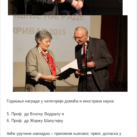
Годишње награде у категорији домаћа и инострана наука:
5. Проф. др Влатку Ведралу и
6. Проф. др Жоржу Шапутијеу
биће уручене накнадно – приликом њиховог, првог, доласка у