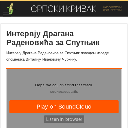
Интервју Драгана
Раденовића за Спутњик
Интервју Драгана Раденовића за Спутњик поводом израде
споменика Виталију Ивановичу Чуркину.