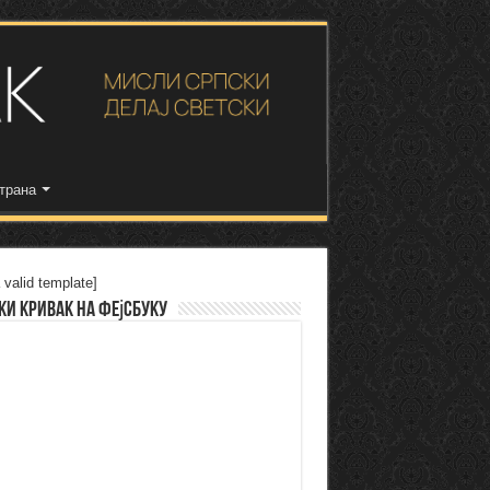
трана
 valid template]
ки Кривак на Фејсбуку