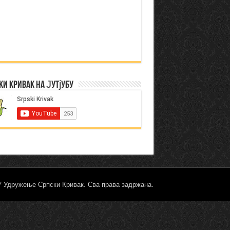
ки Кривак на Јутјубу
17 Удружење Српски Кривак. Сва права задржана.