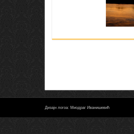
Дизајн логоа: Миодраг Иванишевић