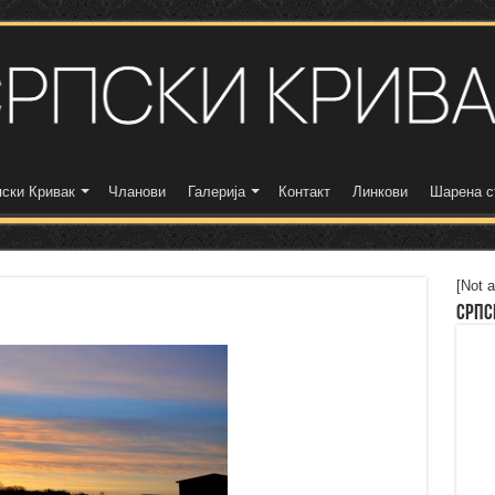
ски Кривак
Чланови
Галерија
Контакт
Линкови
Шарена с
[Not a
Српс