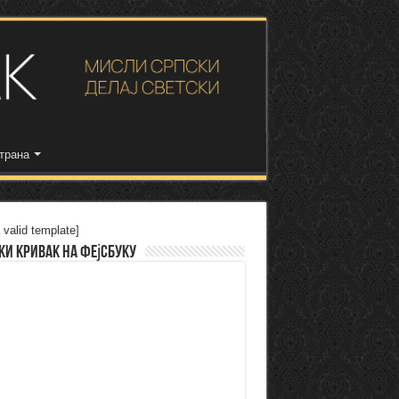
трана
 valid template]
ки Кривак на Фејсбуку