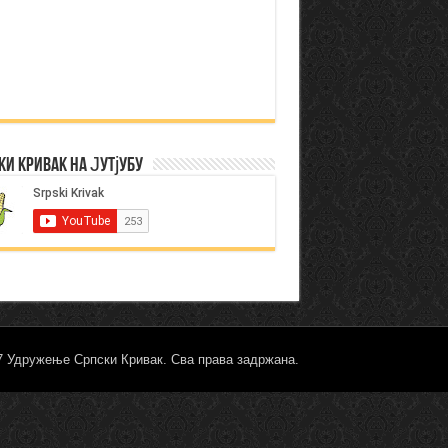
ки Кривак на Јутјубу
17 Удружење Српски Кривак. Сва права задржана.