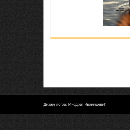
Дизајн логоа: Миодраг Иванишевић