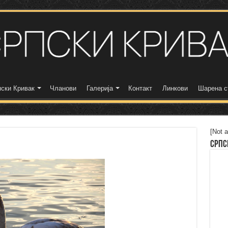
ски Кривак
Чланови
Галерија
Контакт
Линкови
Шарена с
[Not a
Српс