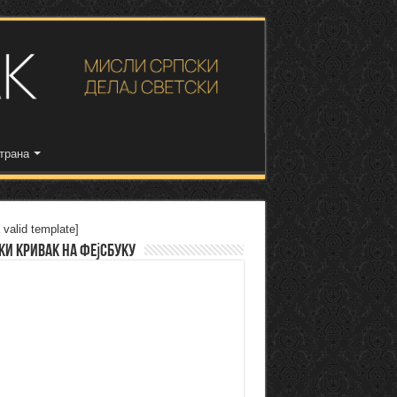
трана
 valid template]
ки Кривак на Фејсбуку