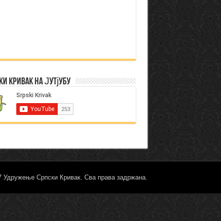
ки Кривак на Јутјубу
17 Удружење Српски Кривак. Сва права задржана.