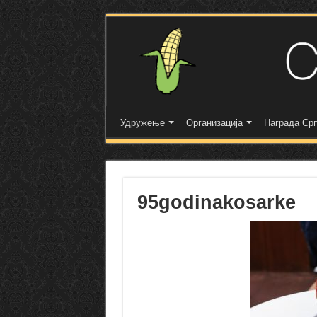
Удружење
Организација
Награда Срп
95godinakosarke