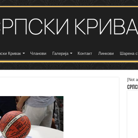
ски Кривак
Чланови
Галерија
Контакт
Линкови
Шарена с
[Not a
Српс