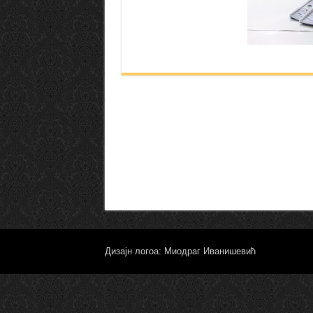
Дизајн логоа: Миодраг Иванишевић