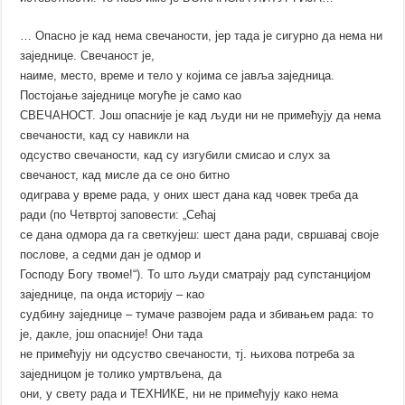
… Опасно је кад нема свечаности, јер тада је сигурно да нема ни
заједнице. Свечаност је,
наиме, место, време и тело у којима се јавља заједница.
Постојање заједнице могуће је само као
СВЕЧАНОСТ. Још опасније је кад људи ни не примећују да нема
свечаности, кад су навикли на
одсуство свечаности, кад су изгубили смисао и слух за
свечаност, кад мисле да се оно битно
одиграва у време рада, у оних шест дана кад човек треба да
ради (по Четвртој заповести: „Сећај
се дана одмора да га светкујеш: шест дана ради, свршавај своје
послове, а седми дан је одмор и
Господу Богу твоме!“). То што људи сматрају рад супстанцијом
заједнице, па онда историју – као
судбину заједнице – тумаче развојем рада и збивањем рада: то
је, дакле, још опасније! Они тада
не примећују ни одсуство свечаности, тј. њихова потреба за
заједницом је толико умртвљена, да
они, у свету рада и ТЕХНИКЕ, ни не примећују како нема