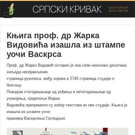
Књига проф. др Жарка
Видовића изашла из штампе
уочи Васкрса
Проф. др Жарко Видовић оставио је иза себе неколико десетина
хиљада необјављених
страница рукописа, међу којима и 2745 страница студије о
Његошу.
Поводом стогодишњице од рођења и петогодишњице од
упокојења, пријатељи Жарка
Видовића припремили су избор текстова из ове студије. Књига је
изашла из штампе уочи
празника Васкрсења Господњег.