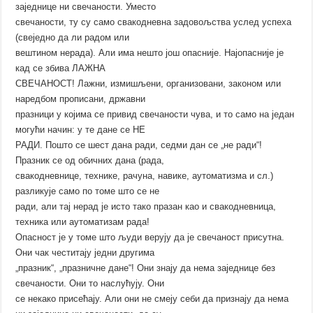
заједнице ни свечаности. Уместо
свечаности, ту су само свакодневна задовољства услед успеха
(свеједно да ли радом или
вештином нерада). Али има нешто још опасније. Најопасније је
кад се збива ЛАЖНА
СВЕЧАНОСТ! Лажни, измишљени, организовани, законом или
наредбом прописани, државни
празници у којима се привид свечаности чува, и то само на један
могући начин: у те дане се НЕ
РАДИ. Пошто се шест дана ради, седми дан се „не ради“!
Празник се од обичних дана (рада,
свакодневнице, технике, рачуна, навике, аутоматизма и сл.)
разликује само по томе што се не
ради, али тај нерад је исто тако празан као и свакодневница,
техника или аутоматизам рада!
Опасност је у томе што људи верују да је свечаност присутна.
Они чак честитају једни другима
„празник“, „празничне дане“! Они знају да нема заједнице без
свечаности. Они то наслућују. Они
се некако присећају. Али они не смеју себи да признају да нема