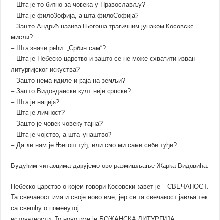
– Шта је то битно за човека у Православљу?
– Шта је филоЗофија, а шта филоСофија?
– Зашто Андрић назива Његоша трагичним јунаком Косовске
мисли?
– Шта значи рећи: „Србин сам“?
– Шта је Небеско царство и зашто се не може схватити изван
литургијског искуства?
– Зашто нема идиле и раја на земљи?
– Зашто Видовдански култ није српски?
– Шта је нација?
– Шта је личност?
– Зашто је човек човеку тајна?
– Шта је чојство, а шта јунаштво?
– Да ли нам је Његош туђ, или смо ми сами себи туђи?
Будућим читаоцима дарујемо ово размишљање Жарка Видовића:
Небеско царство о којем говори Косовски завет је – СВЕЧАНОСТ.
Та свечаност има и своје ново име, јер се та свечаност јавља тек
са свешћу о поменутој
истоветности. То ново име је БОЖАНСКА ЛИТУРГИЈА…