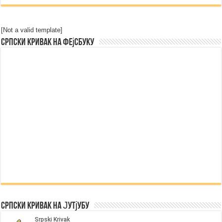
[Not a valid template]
Српски Кривак на Фејсбуку
Српски Кривак на Јутјубу