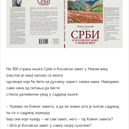
На 300 страна књиге Срби и Косовски завет у Новом веку
(наслов је наш) налазе се многи
одговори који ће бити на духовну корист свима нама. Наводимо
само нека од питања да бисте
стекли делимични увид у садржај књиге:
– Чувамо ли Ковчег завета, а да не знамо шта је његов садржај,
па се о садржај огрешују
баш они који чувају – не сам завет, него – тај Ковчег завета?
– Шта је Косовски завет у самој својој суштини?