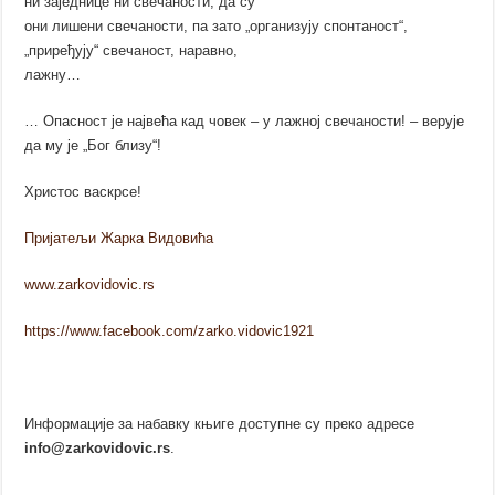
ни заједнице ни свечаности, да су
они лишени свечаности, па зато „организују спонтаност“,
„приређују“ свечаност, наравно,
лажну…
… Опасност је највећа кад човек – у лажној свечаности! – верује
да му је „Бог близу“!
Христос васкрсе!
Пријатељи Жарка Видовића
www.zarkovidovic.rs
https://www.facebook.com/zarko.vidovic1921
Информације за набавку књиге доступне су преко адресе
info@zarkovidovic.rs
.