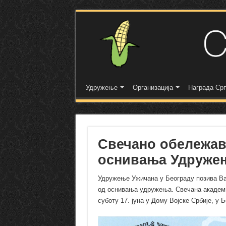
Удружење
Организација
Награда Срп
Свечано обележав
оснивања Удружењ
Удружење Ужичана у Београду позива Ва
од оснивања удружења. Свечана академи
суботу 17. јуна у Дому Војске Србије, у 