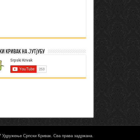
ки Кривак на Јутјубу
17 Удружење Српски Кривак. Сва права задржана.