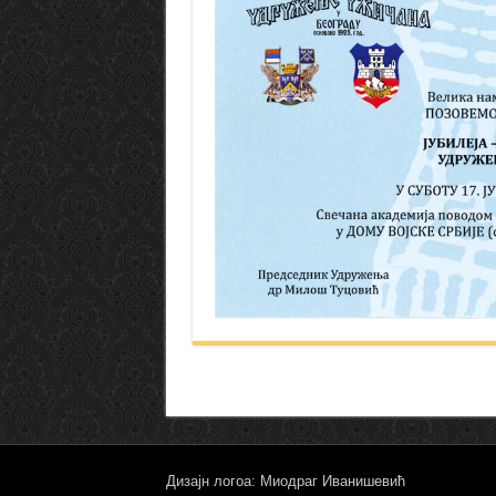
Дизајн логоа: Миодраг Иванишевић