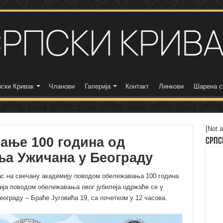
ски Кривак
Чланови
Галерија
Контакт
Линкови
Шарена с
[Not a
ање 100 година од
Српс
а Ужичана у Београду
с на свечану академију поводом обележавања 100 година
ја поводом обележавања овог јубилеја одржаће се у
Београду – Браће Југовића 19, са почетком у 12 часова.