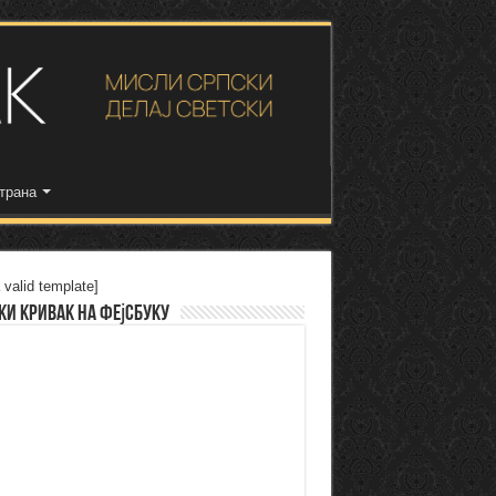
трана
 valid template]
ки Кривак на Фејсбуку