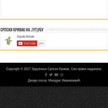
Српски Кривак на Јутјубу
Copyright © 2017 Удружење Српски Кривак. Сва права задржана.
Дизајн логоа: Миодраг Иванишевић