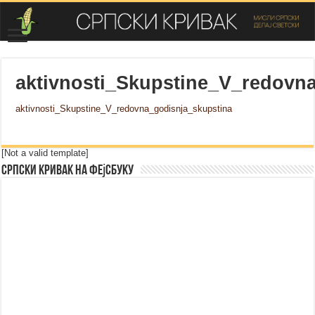
aktivnosti_Skupstine_V_redovn
aktivnosti_Skupstine_V_redovna_godisnja_skupstina
[Not a valid template]
Српски Кривак на Фејсбуку