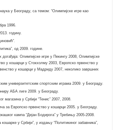
аука у Београду, са темом: “Олимпијске игре као
бра 1996.
013. годину.
иновић”.
итика”, од 2009. године.
 догађаја: Олимпијске игре у Пекингу 2008, Олимпијске
тво у кошарци у Стокхолму 2003, Европско првенство у
рвенство у кошарци у Мадриду 2007, неколико завршних
ским универзитетским спортским играма 2009. у Београду.
ниру АБА лиге 2009. у Београду.
г магазина у Србији “Тенис” 2007, 2008.
ча за Европско првенство у кошарци 2005. у Београду.
кашког кампа “Дејан Бодирога” у Требињу 2005-2008.
 кошарке у Србији”, у издању “Политикиног забавника”,