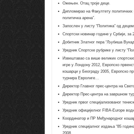
Ожењен. Отац троје деце.
Дипломирао на Факултету политичких н
политичка арена”.
Запослен у листу “Политика” од децем
Спортски новинар године у Србији, за 2
Добитник Златног пера “Љубиша Вукад
Уредник Спортске рубрике у листу “Пол
Извештавао са више великих спортских
игре у Лондону 2012, Европско првенс
кошарци у Београду 2005, Европско п
турнира Евролиге…
Директор Главног прес-центра на Свет
Директор Прес-центра на завршном тур
Уредник првог специјализованог тениско
Уредник официјелног FIBA-Europe води
Координатор и ПР Међународног кошар
Уредник специјалног издања “85 година
2008.