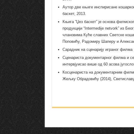
Аутор две књиге инспирисане кошарком
баскет, 2013.
Књига “Џез баскет” је основа филмског
продукцији “Intermedije netvork” из Бе
члановима Куће славних Светске коша
Поповићу, Радомиру Шаперу и Алекса
Сарадник на сценарију играног филма и
Сценариста документарног филма и сери
интервјуисао више од 60 асова југосл
Косценариста на документарним филм
Жељку Обрадовићу (2014), Светиславу