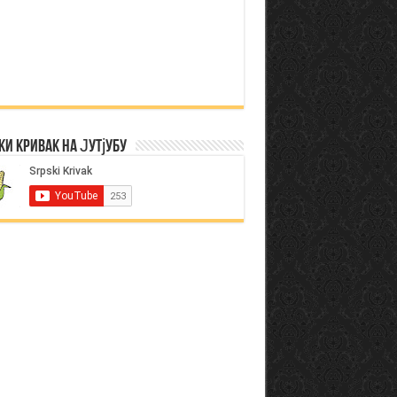
ки Кривак на Јутјубу