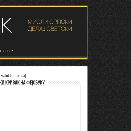
трана
 valid template]
ки Кривак на Фејсбуку