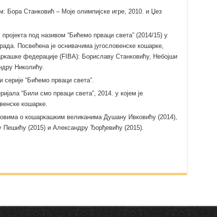
: Бора Станковић – Моје олимпијске игре, 2010. и Џез
 пројекта под називом “Бићемо прваци света” (2014/15) у
ограда. Посвећена је оснивачима југословенске кошарке,
ркашке федерације (FIBA): Бориславу Станковићу, Небојши
ндру Николићу.
 серије “Бићемо прваци света”.
јала “Били смо прваци света”, 2014. у којем је
овенске кошарке.
овима о кошаркашким великанима Душану Ивковићу (2014),
 Пешићу (2015) и Александру Ђорђевићу (2015).