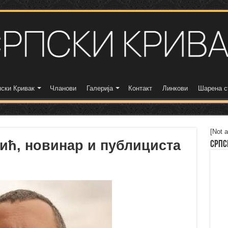
ски Кривак
Чланови
Галерија
Контакт
Линкови
Шарена с
[Not a
ић, новинар и публициста
Српс