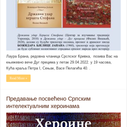
Лаура Брана, редовна чланица Срспског Кривка, позива Вас на
књижевно вече Дуг прецима у петак 29.04.2022. у 19 часова,
Кућа краља Петра I, Сењак, Васе Пелагића 40. .
Read More »
Предавање посвећено Српским
интелектуалним хероинама