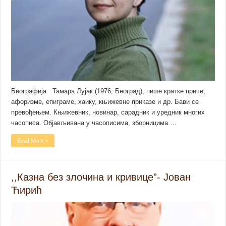
Биографија Тамара Лујак (1976, Београд), пише кратке приче,
афоризме, епиграме, хаику, књижевне приказе и др. Бави се
превођењем. Књижевник, новинар, сарадник и уредник многих
часописа. Објављивана у часописима, зборницима …
Read More »
,,Казна без злочина и кривице”- Јован
Ћирић