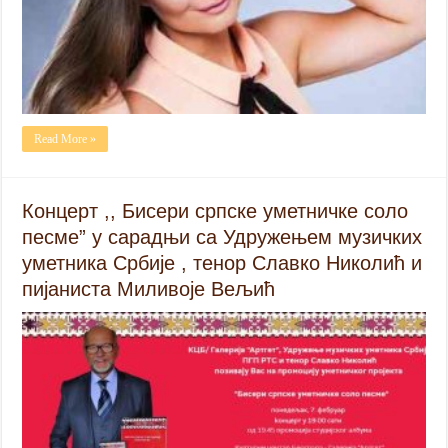
Read More »
Концерт ,, Бисери српске уметничке соло
песме” у сарадњи са Удружењем музичких
уметника Србије , тенор Славко Николић и
пијаниста Миливоје Вељић