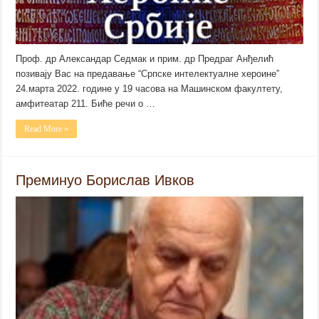
Проф. др Александар Седмак и прим. др Предраг Анђелић
позивају Вас на предавање “Српске интелектуалне хероине”
24.марта 2022. године у 19 часова на Машинском факултету,
амфитеатар 211. Биће речи о …
Read More »
Преминуо Борислав Ивков