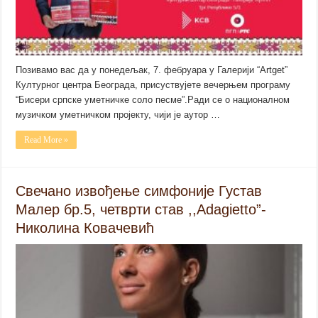
Позивамо вас да у понедељак, 7. фебруара у Галерији “Artget”
Културног центра Београда, присуствујете вечерњем програму
“Бисери српске уметничке соло песме”.Ради се о националном
музичком уметничком пројекту, чији је аутор …
Read More »
Свечано извођење симфоније Густав
Малер бр.5, четврти став ,,Adagietto”-
Николина Ковачевић