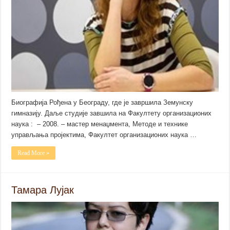
Биографија Рођена у Београду, где је завршила Земунску
гимназију. Даље студије завшила на Факултету организационих
наука : – 2008. – мастер менаџмента, Методе и технике
управљања пројектима, Факултет организационих наука …
Read More »
Тамара Лујак