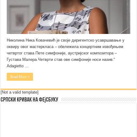
Николина Ника Ковачевић је своје диригентско усавршавање у
оквиру овог мастеркласа – обележила концертним извођењем
четвртог става Пете симфоније, аустријског композитора –
Густава Малера.Четврти став ове симфоније носи назив:“
Adagietto …
Read More »
[Not a valid template]
Српски Кривак на Фејсбуку