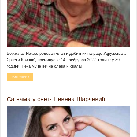
Борислав Ивков, редован члан и добитник награде Удружења ,,
Српски Кривак”, преминуо је 14. фебруара 2022. године у 89.
години. Нека му је вечна слава и хвала!
Read More »
Са нама у свет- Невена Шарчевић