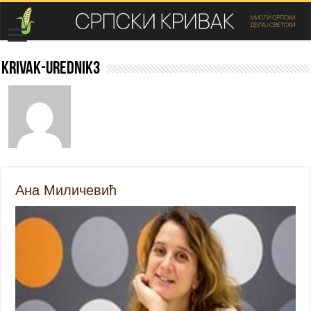
krivak-urednik3
Ана Миличевић