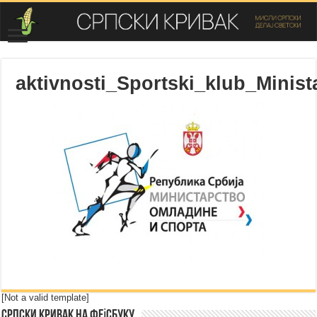
aktivnosti_Sportski_klub_Minist
[Not a valid template]
Српски Кривак на Фејсбуку