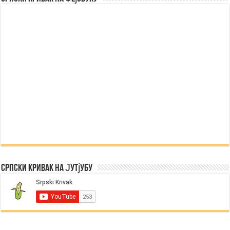
Српски Кривак на Јутјубу