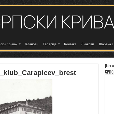
ски Кривак
Чланови
Галерија
Контакт
Линкови
Шарена с
[Not a
i_klub_Carapicev_brest
Српс