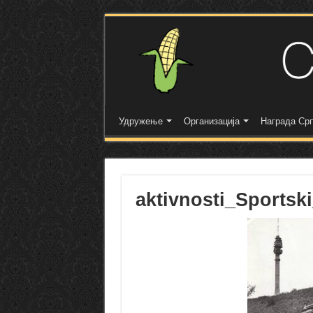
Удружење
Организација
Награда Срп
aktivnosti_Sportsk