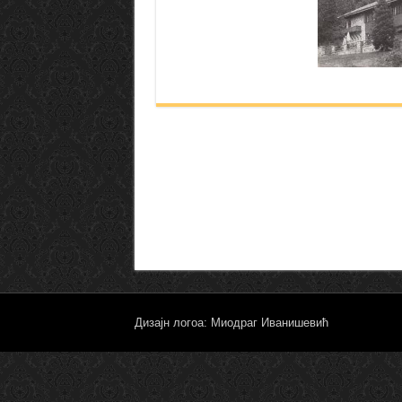
Дизајн логоа: Миодраг Иванишевић