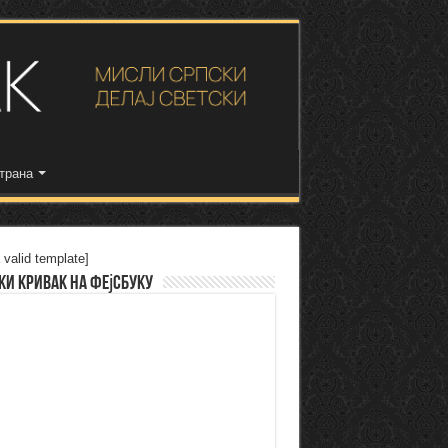
трана
 valid template]
ки Кривак на Фејсбуку