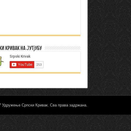
ки Кривак на Јутјубу
17 Удружење Српски Кривак. Сва права задржана.