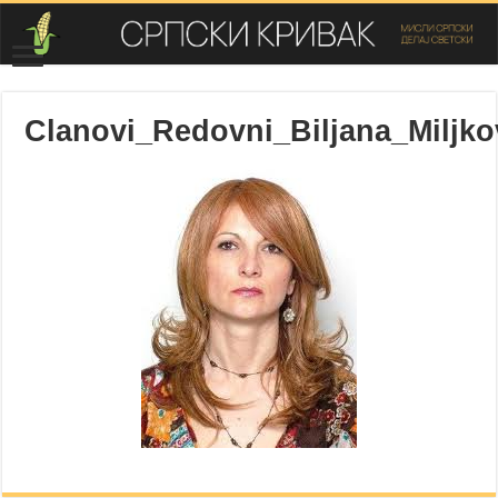
Clanovi_Redovni_Biljana_Miljko