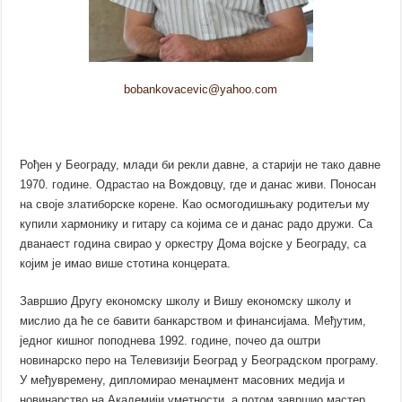
bobankovacevic@yahoo.com
Рођен у Београду, млади би рекли давне, а старији не тако давне
1970. године. Одрастао на Вождовцу, где и данас живи. Поносан
на своје златиборске корене. Као осмогодишњаку родитељи му
купили хармонику и гитару са којима се и данас радо дружи. Са
дванаест година свирао у оркестру Дома војске у Београду, са
којим је имао више стотина концерата.
Завршио Другу економску школу и Вишу економску школу и
мислио да ће се бавити банкарством и финансијама. Међутим,
једног кишног поподнева 1992. године, почео да оштри
новинарско перо на Телевизији Београд у Београдском програму.
У међувремену, дипломирао менаџмент масовних медија и
новинарство на Академији уметности, а потом завршио мастер