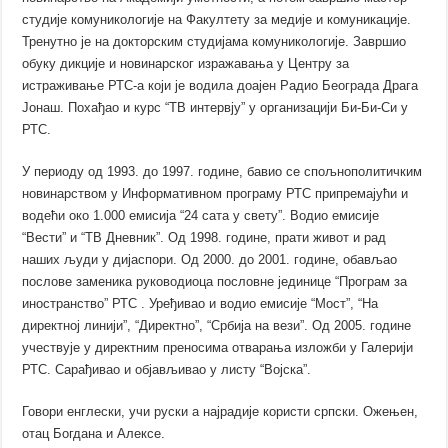
студије комуникологије на Факултету за медије и комуникације.
Тренутно је на докторским студијама комуникологије. Завршио
обуку дикције и новинарског изражавања у Центру за
истраживање РТС-а који је водила доајен Радио Београда Драга
Јонаш. Похађао и курс “ТВ интервју” у организaцији Би-Би-Си у
РТС.
У периоду од 1993. до 1997. године, бавио се спољнополитичким
новинарством у Информативном програму РТС припремајући и
водећи око 1.000 емисија “24 сата у свету”. Водио емисије
“Вести” и “ТВ Дневник”. Од 1998. године, прати живот и рад
наших људи у дијаспори. Од 2000. до 2001. године, обављао
послове заменика руководиоца пословне јединице “Програм за
иностранство” РТС . Уређивао и водио емисије “Мост”, “На
директној линији”, “Директно”, “Србија на вези”. Од 2005. године
учествује у директним преносима отварања изложби у Галерији
РТС. Сарађивао и објављивао у листу “Војска”.
Говори енглески, учи руски а најрадије користи српски. Ожењен,
отац Богдана и Алексе.