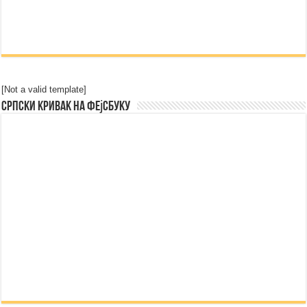
[Not a valid template]
Српски Кривак на Фејсбуку