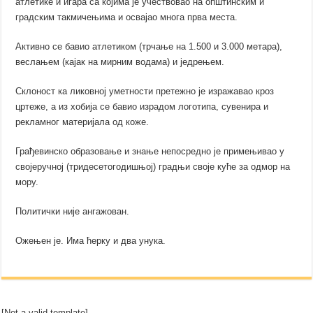
атлетике и игара са којима је учествовао на општинским и
градским такмичењима и освајао многа прва места.
Активно се бавио атлетиком (трчање на 1.500 и 3.000 метара),
веслањем (кајак на мирним водама) и једрењем.
Склоност ка ликовној уметности претежно је изражавао кроз
цртеже, а из хобија се бавио израдом логотипа, сувенира и
рекламног материјала од коже.
Грађевинско образовање и знање непосредно је примењивао у
својеручној (тридесетогодишњој) градњи своје куће за одмор на
мору.
Политички није ангажован.
Ожењен је. Има ћерку и два унука.
[Not a valid template]