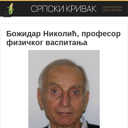
Божидар Николић, професор
физичког васпитања