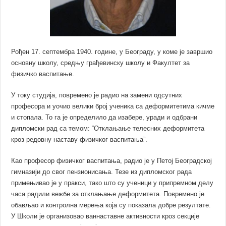
Рођен 17. септембра 1940. године, у Београду, у коме је завршио
основну школу, средњу грађевинску школу и Факултет за
физичко васпитање.
У току студија, повремено је радио на замени одсутних
професора и уочио велики број ученика са деформитетима кичме
и стопала. То га је определило да изабере, уради и одбрани
дипломски рад са темом: “Отклањање телесних деформитета
кроз редовну наставу физичког васпитања”.
Као професор физичког васпитања, радио је у Петој Београдској
гимназији до свог пензионисања. Тезе из дипломског рада
примењивао је у пракси, тако што су ученици у припремном делу
часа радили вежбе за отклањање деформитета. Повремено је
обављао и контролна мерења која су показала добре резултате.
У Школи је организовао ваннаставне активности кроз секције