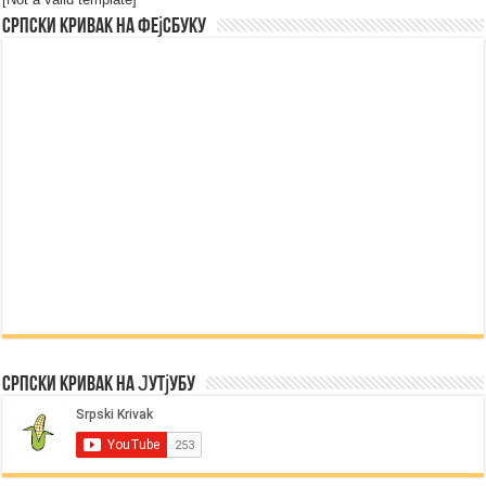
Српски Кривак на Фејсбуку
Српски Кривак на Јутјубу