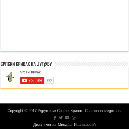
Српски Кривак на Јутјубу
Copyright © 2017 Удружење Српски Кривак. Сва права задржана.
Дизајн логоа: Миодраг Иванишевић