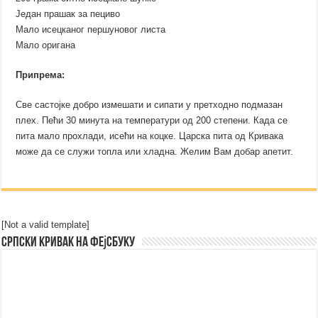
Један прашак за пециво
Мало исецканог першуновог листа
Мало оригана
Припрема:
Све састојке добро измешати и сипати у претходно подмазан
плех. Пећи 30 минута на температури од 200 степени. Када се
пита мало прохлади, исећи на коцке. Царска пита од Кривака
може да се служи топла или хладна. Желим Вам добар апетит.
[Not a valid template]
Српски Кривак на Фејсбуку