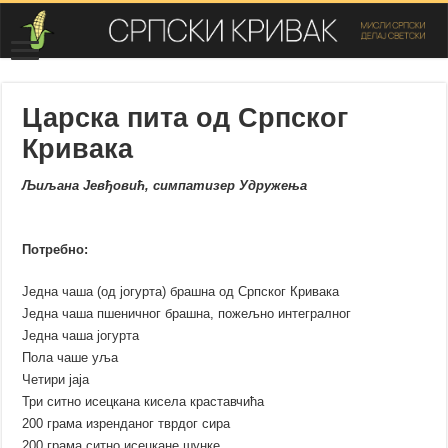
Царска пита од Српског
Кривака
Љиљана Јевђовић, симпатизер Удружења
Потребно:
Једна чаша (од јогурта) брашна од Српског Кривака
Једна чаша пшеничног брашна, пожељно интегралног
Једна чаша јогурта
Пола чаше уља
Четири јаја
Три ситно исецкана кисела краставчића
200 грама изренданог тврдог сира
200 грама ситно исецкане шунке