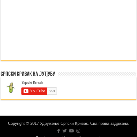
Српски Кривак на Јутјубу
Copyright © 2017 Удружење Српски Кривак. Сва права задржана.