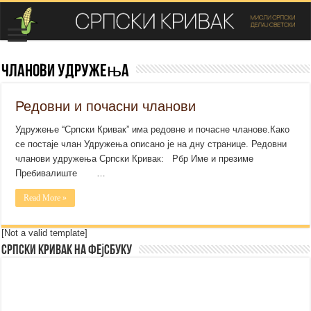
Чланови Удружења
Редовни и почасни чланови
Удружење “Српски Кривак” има редовне и почасне чланове.Како
се постаје члан Удружења описано је на дну странице. Редовни
чланови удружења Српски Кривак: Рбр Име и презиме
Пребивалиште …
Read More »
[Not a valid template]
Српски Кривак на Фејсбуку