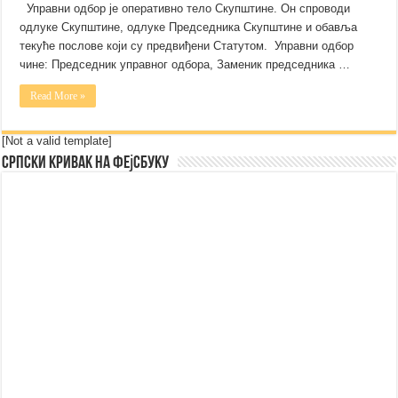
Управни одбор је оперативно тело Скупштине. Он спроводи
одлуке Скупштине, одлуке Председника Скупштине и обавља
текуће послове који су предвиђени Статутом. Управни одбор
чине: Председник управног одбора, Заменик председника …
Read More »
[Not a valid template]
Српски Кривак на Фејсбуку