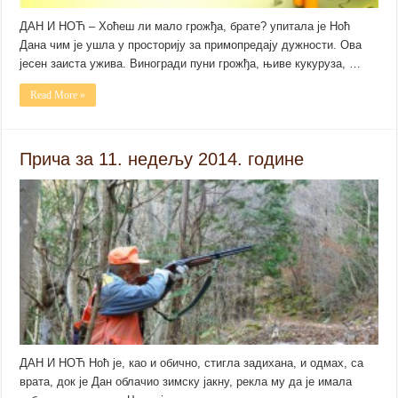
ДАН И НОЋ – Хоћеш ли мало грожђа, брате? упитала је Ноћ
Дана чим је ушла у просторију за примопредају дужности. Ова
јесен заиста ужива. Виногради пуни грожђа, њиве кукуруза, …
Read More »
Прича за 11. недељу 2014. године
ДАН И НОЋ Ноћ је, као и обично, стигла задихана, и одмах, са
врата, док је Дан облачио зимску јакну, рекла му да је имала