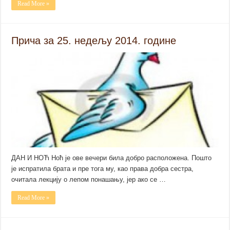
Read More »
Прича за 25. недељу 2014. године
ДАН И НОЋ Ноћ је ове вечери била добро расположена. Пошто
је испратила брата и пре тога му, као права добра сестра,
очитала лекцију о лепом понашању, јер ако се …
Read More »