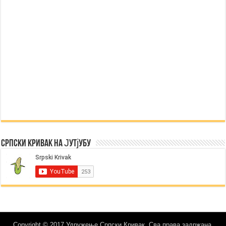
Српски Кривак на Јутјубу
Copyright © 2017 Удружење Српски Кривак. Сва права задржана.