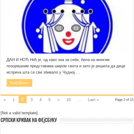
ДАН И НОЋ Ноћ је, од како зна за себе, била на многим
позоришним представама широм света и зато је решила да деци
исприча шта се све збивало у Чудној …
Read More »
2
«
1
3
4
5
»
10
...
Last »
Page 2 of 13
[Not a valid template]
Српски Кривак на Фејсбуку