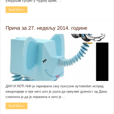
узбудљив сусрет у Чудној шуми, …
Read More »
Прича за 27. недељу 2014. године
ДАН И НОЋ Ноћ је паркирала свој луксузни аутомобил испред
канцеларије и пре него што је ушла да преузме дужност од Дана,
схватила је да је поранила и зато је …
Read More »