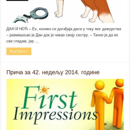
ДАН И НОЋ – Ех, колико се догађаја деси у току мог дежурства
– размишљао је Дан док је чекао своју сестру. – Тачно је да их
све гледам, јер …
Read More »
Прича за 42. недељу 2014. године