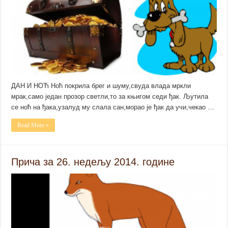
ДАН И НОЋ Ноћ покрила брег и шуму,свуда влада мркли
мрак,само један прозор светли,то за књигом седи ђак. Љутила
се ноћ на ђака,узалуд му слала сан,морао је ђак да учи,чекао …
Read More »
Прича за 26. недељу 2014. године