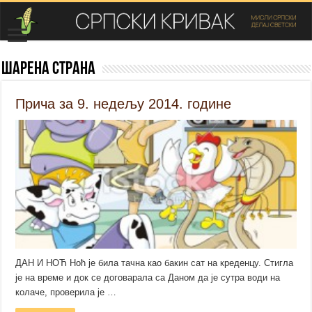
Шарена страна
Прича за 9. недељу 2014. године
ДАН И НОЋ Ноћ је била тачна као бакин сат на креденцу. Стигла
је на време и док се договарала са Даном да је сутра води на
колаче, проверила је …