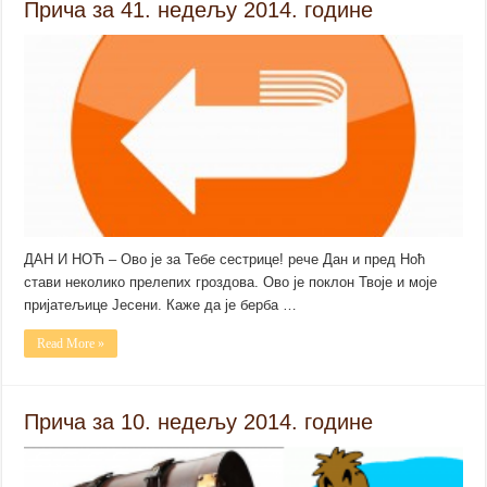
Прича за 41. недељу 2014. године
ДАН И НОЋ – Ово је за Тебе сестрице! рече Дан и пред Ноћ
стави неколико прелепих гроздова. Ово је поклон Твоје и моје
пријатељице Јесени. Каже да је берба …
Read More »
Прича за 10. недељу 2014. године