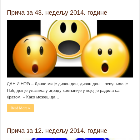
Прича за 43. недељу 2014. године
ДАН И НОЋ – Данас ми је диван дан, диван дан… певушила је
Ноћ, док је улазила у зграду компаније у којој је радила са
братом. – Како можеш да …
Read More »
Прича за 12. недељу 2014. године