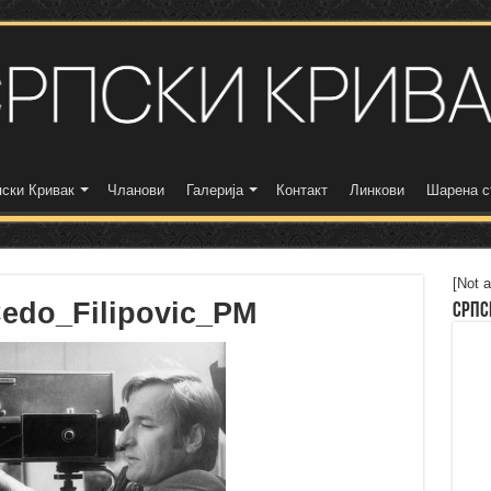
ски Кривак
Чланови
Галерија
Контакт
Линкови
Шарена с
[Not a
Cedo_Filipovic_PM
Српс