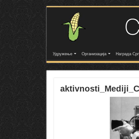
Удружење
Организација
Награда Срп
aktivnosti_Mediji_