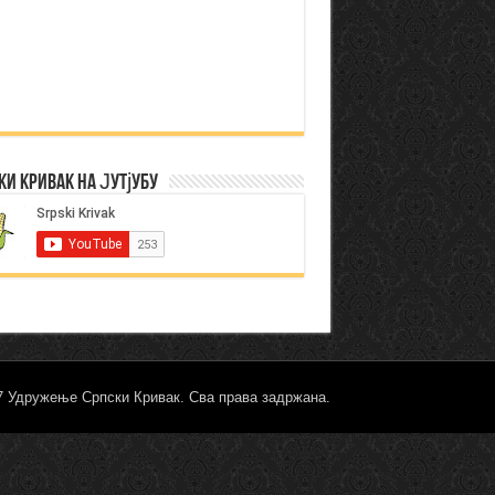
ки Кривак на Јутјубу
17 Удружење Српски Кривак. Сва права задржана.