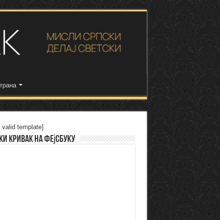
трана
 valid template]
ки Кривак на Фејсбуку