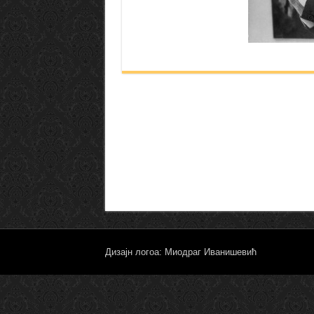
Дизајн логоа: Миодраг Иванишевић