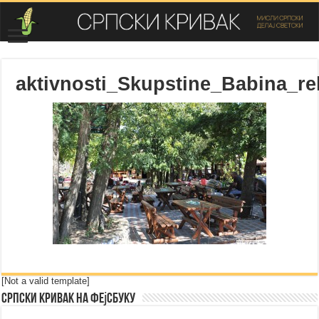
aktivnosti_Skupstine_Babina_re
[Not a valid template]
Српски Кривак на Фејсбуку