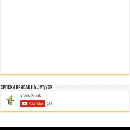
Српски Кривак на Јутјубу