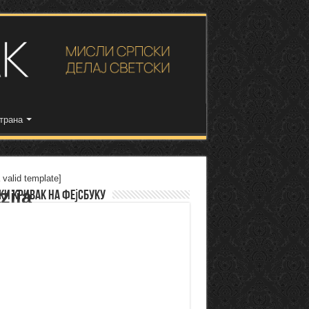
трана
 valid template]
zija
ки Кривак на Фејсбуку