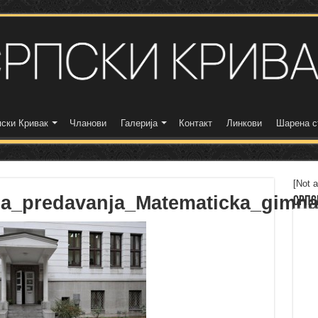
ски Кривак
Чланови
Галерија
Контакт
Линкови
Шарена с
[Not a
na_predavanja_Matematicka_gimna
Српс