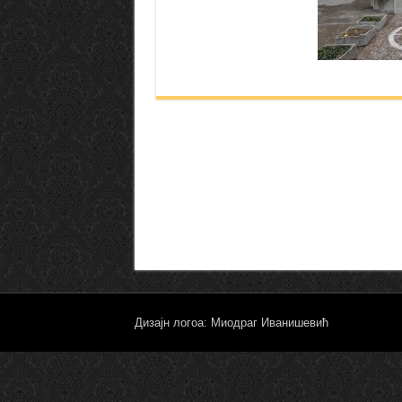
Дизајн логоа: Миодраг Иванишевић