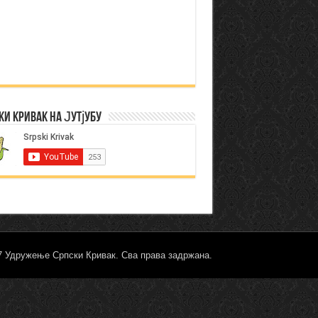
ки Кривак на Јутјубу
17 Удружење Српски Кривак. Сва права задржана.