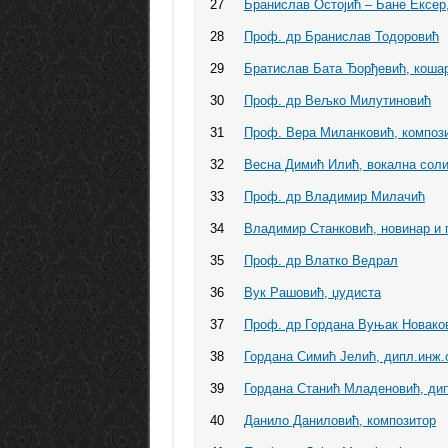
27
Бранислав Остојић – Бане Ексер
28
Проф. др Бранислав Тодоровић
29
Братислав Бата Ђорђевић, коша
30
Проф. др Вељко Милутиновић
31
Проф. Вера Миланковић, компози
32
Весна Димић Илић, вокална сол
33
Проф. др Владимир Милачић
34
Владимир Станковић, новинар и 
35
Проф. др Влатко Ведрал
36
Вук Рашовић, џудиста
37
Проф. др Гордана Вуњак Новако
38
Гордана Симић Јелић, дипл.инж.
39
Гордана Станић Младеновић, ди
40
Данило Даниловић, композитор