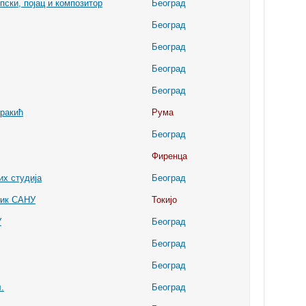
ски, појац и композитор
Београд
Београд
Београд
Београд
Београд
ракић
Рума
Београд
Фиренца
их студија
Београд
мик САНУ
Токијо
У
Београд
Београд
Београд
.
Београд