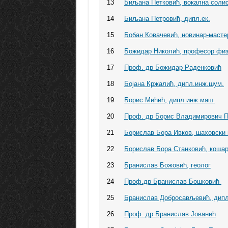
13
Биљана Петковић, вокална соли
14
Биљана Петровић, дипл.ек.
15
Бобан Ковачевић, новинар-масте
16
Божидар Николић, професор физ
17
Проф. др Божидар Раденковић
18
Бојана Кржалић, дипл.инж.шум.
19
Борис Мићић, дипл.инж.маш.
20
Проф. др Борис Владимирович П
21
Бoрислав Бора Ивков, шаховски 
22
Бoрислав Бора Станковић, коша
23
Бранислав Божовић, геолог
24
Проф.др Бранислав Бошковић
25
Бранислав Добросављевић, дипл
26
Проф. др Бранислав Јованић