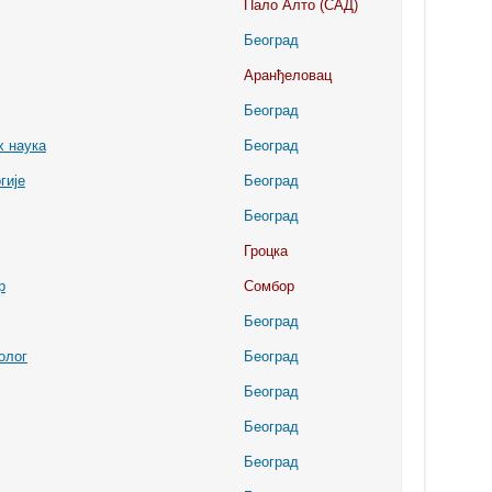
Пало Алто (САД)
Београд
Аранђеловац
Београд
х наука
Београд
гије
Београд
Београд
Гроцка
р
Сомбор
Београд
олог
Београд
Београд
Београд
Београд