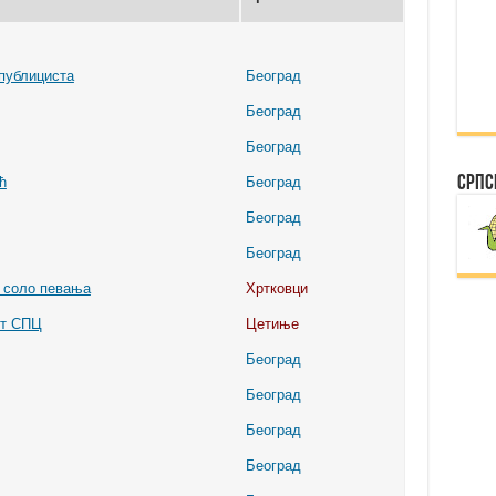
публициста
Београд
Београд
Београд
Српс
ћ
Београд
Београд
Београд
 соло певања
Хртковци
ит СПЦ
Цетиње
Београд
Београд
Београд
Београд