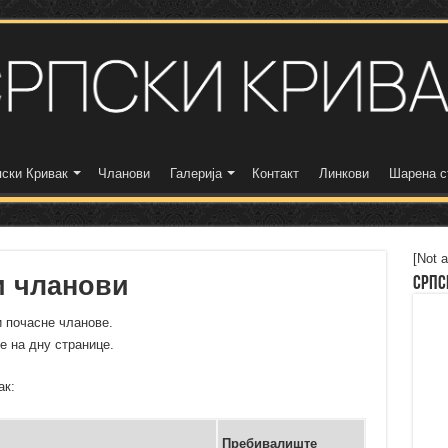
ски Кривак
Чланови
Галерија
Контакт
Линкови
Шарена с
[Not a
и чланови
Српс
 почасне чланове.
е на дну странице.
вак:
Пребивалиште