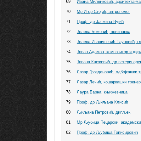
69
Ивана Миленковић, архитекта-ма
70
Мр Игор Стојић, антрополог
71
Проф. др Јасмина Вујић
72
Јелена Божовић, новинарка
73
Јелена Иванишевић Пауновић, г
74
Јован Адамов, композитор и дир
75
Јована Кнежевић, др ветеринарс
76
Лазар Гроздановић, одбојкашки т
77
Лазар Лечић, кошаркашки тренер
78
Лаура Барна, књижевница
79
Проф. др Љиљана Клисић
80
Љиљана Петровић, дипл.ек.
81
Мр Љубица Пецарски, академски
82
Проф. др Љубиша Тописировић