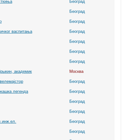
сткиња
Београд
Београд
р
Београд
ичког васпитања
Београд
Београд
Београд
Београд
рыкин, академик
Москва
велемајстор
Београд
ркашка легенда
Београд
Београд
Београд
.инж.ел.
Београд
Београд