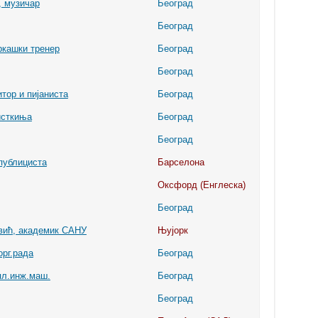
, музичар
Београд
Београд
ркашки тренер
Београд
Београд
тор и пијаниста
Београд
исткиња
Београд
Београд
публициста
Барселона
Оксфорд (Енглеска)
Београд
вић, академик САНУ
Њујорк
орг.рада
Београд
пл.инж.маш.
Београд
Београд