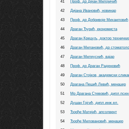
41
Проф. др Дејан Милојичић
42
Дијана Ивановић, новинар
43
Проф. др Добривоје Михаиловић
44
Драган Ђурић, економиста
45
Драган Крецуљ, доктор технички
46
Драган Милановић, др стоматоло
47
Драган Милеуснић, вајар
48
Проф. др Драган Раденовић
49
Драган Стојков, академски слика
50
Драгана Пешић Левић, менаџер
51
Мр Драгана Стевовић, дипл.псих
52
Душан Гојгић, дипл.инж.ел.
53
Ђорђе Матејић, апсолвент
54
Ђорђе Миловановић, менаџер