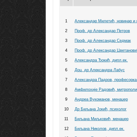
1
Александар Милетић, новинар и 
2
Проф. др Александар Петров
3
Проф. др Александар Седмак
4
Проф. др Александар Цветанови
5
Александра Ђокић, дипл.ек.
6
Доц. др Александра Лабус
7
Александра Падров, професорка
8
Амфилохије Радовић, митропол
9
Андреа Вукоманов, менаџер
10
Др Биљана Јокић, психолог
11
Биљана Миљковић, менаџер
12
Биљана Николов, дипл.ек.