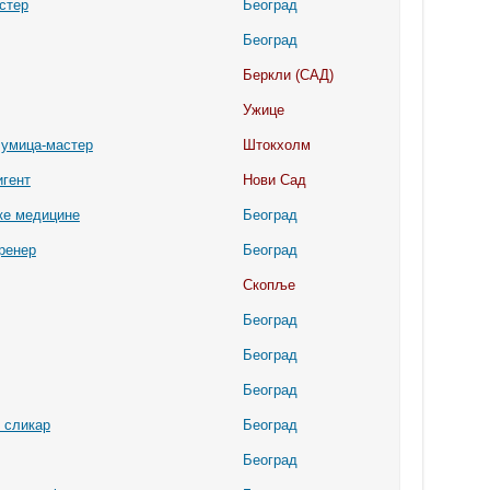
стер
Београд
Београд
Беркли (САД)
Ужице
лумица-мастер
Штокхолм
игент
Нови Сад
ке медицине
Београд
ренер
Београд
Скопље
Београд
Београд
Београд
 сликар
Београд
Београд