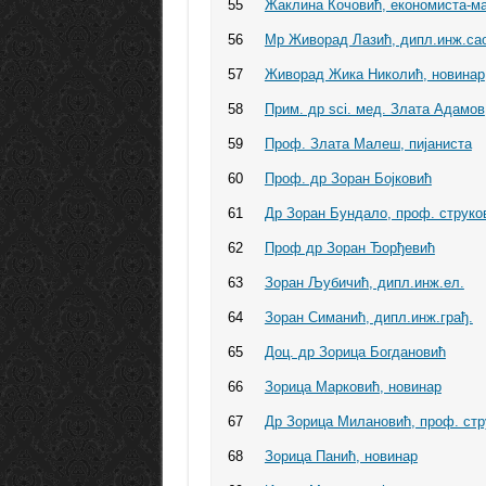
55
Жаклина Кочовић, економиста-м
56
Мр Живорад Лазић, дипл.инж.са
57
Живорад Жика Николић, новинар
58
Прим. др sci. мед. Злата Адамов
59
Проф. Злата Малеш, пијаниста
60
Проф. др Зоран Бојковић
61
Др Зоран Бундало, проф. струко
62
Проф др Зоран Ђорђевић
63
Зоран Љубичић, дипл.инж.ел.
64
Зоран Симанић, дипл.инж.грађ.
65
Доц. др Зорица Богдановић
66
Зорица Марковић, новинар
67
Др Зорица Милановић, проф. стр
68
Зорица Панић, новинар