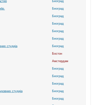
астер
Београд
обр.
Београд
Београд
Београд
Београд
Београд
вних студија
Београд
Бостон
Амстердам
Београд
Београд
Београд
уковних студија
Београд
Београд