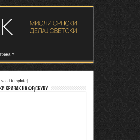
трана
 valid template]
ки Кривак на Фејсбуку