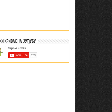
ки Кривак на Јутјубу