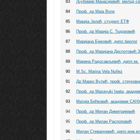
83
Љубомир Манасијевић, мелод срп
84
Проф. др Маја Волк
85
Марија Јелић, студент ЕТФ
86
Проф. др Марија С. Тодоровић
87
Маријана Бјековић, дипл.биолог
88
Проф. др Маријана Деспотовић З
89
Марина Радосављевић, дипл.ек.
90
M.Sc. Marina Vela Nuñez
91
Др Марко Вулић, проф. струковн
92
Проф. др Masayuki Iwata, акаде
93
Матија Бећковић, академик САН
94
Проф. др Милан Димитријевић
95
Проф. др Милан Распоповић
96
Милан Стеванчевић, дипл.инж.ел