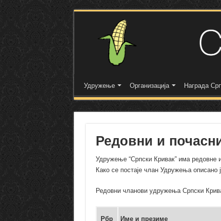
Удружење
Организација
Награда Срп
Редовни и почасн
Удружење “Српски Кривак” има редовне и
Како се постаје члан Удружења описано ј
Редовни чланови удружења Српски Кри
Рбр
Име и презиме