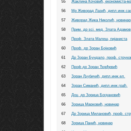
55
Жаклина Кочовић, економиста-м
56
Мр Живорад Лазић, дипл.инж.са
57
Живорад Жика Николић, новинар
58
Прим. др sci. мед. Злата Адамов
59
Проф. Злата Малеш, пијаниста
60
Проф. др Зоран Бојковић
61
Др Зоран Бундало, проф. струко
62
Проф др Зоран Ђорђевић
63
Зоран Љубичић, дипл.инж.ел.
64
Зоран Симанић, дипл.инж.грађ.
65
Доц. др Зорица Богдановић
66
Зорица Марковић, новинар
67
Др Зорица Милановић, проф. стр
68
Зорица Панић, новинар