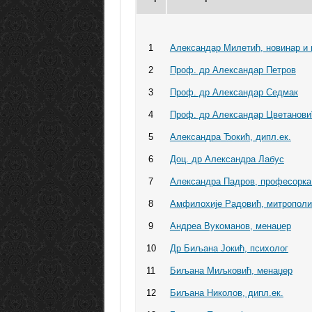
1
Александар Милетић, новинар и 
2
Проф. др Александар Петров
3
Проф. др Александар Седмак
4
Проф. др Александар Цветанови
5
Александра Ђокић, дипл.ек.
6
Доц. др Александра Лабус
7
Александра Падров, професорка
8
Амфилохије Радовић, митропол
9
Андреа Вукоманов, менаџер
10
Др Биљана Јокић, психолог
11
Биљана Миљковић, менаџер
12
Биљана Николов, дипл.ек.