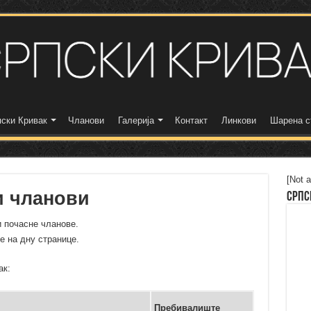
ски Кривак
Чланови
Галерија
Контакт
Линкови
Шарена с
[Not a
и чланови
Српс
 почасне чланове.
е на дну странице.
вак:
Пребивалиште