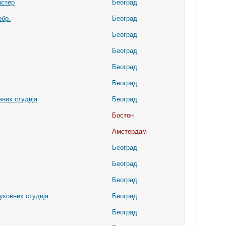
астер
Београд
обр.
Београд
Београд
Београд
Београд
Београд
вних студија
Београд
Бостон
Амстердам
Београд
Београд
Београд
уковних студија
Београд
Београд