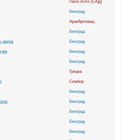
Пало Алто (САД)
Београд
Аранђеловац
Београд
х наука
Београд
гије
Београд
Београд
Гроцка
р
Сомбор
Београд
олог
Београд
Београд
Београд
Београд