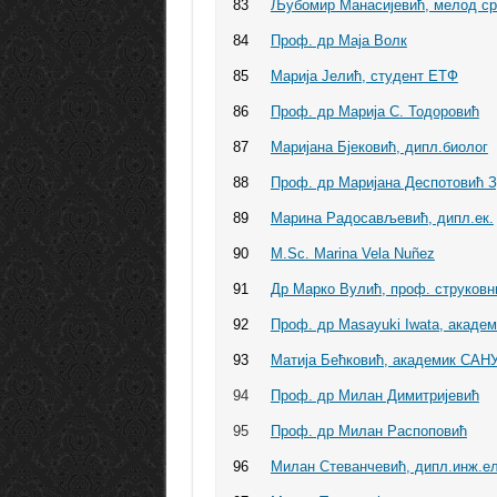
83
Љубомир Манасијевић, мелод срп
84
Проф. др Маја Волк
85
Марија Јелић, студент ЕТФ
86
Проф. др Марија С. Тодоровић
87
Маријана Бјековић, дипл.биолог
88
Проф. др Маријана Деспотовић З
89
Марина Радосављевић, дипл.ек.
90
M.Sc. Marina Vela Nuñez
91
Др Марко Вулић, проф. струковн
92
Проф. др Masayuki Iwata, акаде
93
Матија Бећковић, академик САН
94
Проф. др Милан Димитријевић
95
Проф. др Милан Распоповић
96
Милан Стеванчевић, дипл.инж.ел