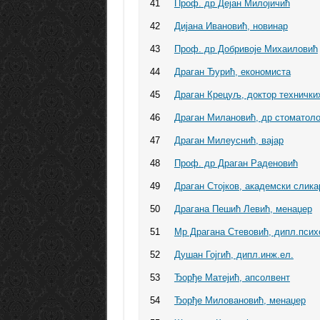
41
Проф. др Дејан Милојичић
42
Дијана Ивановић, новинар
43
Проф. др Добривоје Михаиловић
44
Драган Ђурић, економиста
45
Драган Крецуљ, доктор технички
46
Драган Милановић, др стоматоло
47
Драган Милеуснић, вајар
48
Проф. др Драган Раденовић
49
Драган Стојков, академски слика
50
Драгана Пешић Левић, менаџер
51
Мр Драгана Стевовић, дипл.псих
52
Душан Гојгић, дипл.инж.ел.
53
Ђорђе Матејић, апсолвент
54
Ђорђе Миловановић, менаџер