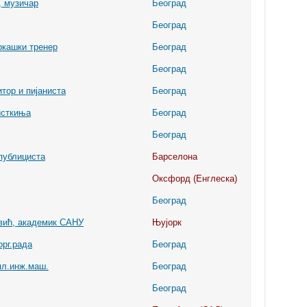
, музичар
Београд
Београд
ркашки тренер
Београд
Београд
тор и пијаниста
Београд
исткиња
Београд
Београд
публициста
Барселона
Оксфорд (Енглеска)
Београд
вић, академик САНУ
Њујорк
орг.рада
Београд
пл.инж.маш.
Београд
Београд