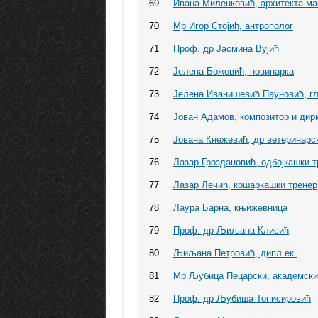
69
Ивана Миленковић, архитекта-ма
70
Мр Игор Стојић, антрополог
71
Проф. др Јасмина Вујић
72
Јелена Божовић, новинарка
73
Јелена Иванишевић Пауновић, г
74
Јован Адамов, композитор и дир
75
Јована Кнежевић, др ветеринарс
76
Лазар Гроздановић, одбојкашки т
77
Лазар Лечић, кошаркашки тренер
78
Лаура Барна, књижевница
79
Проф. др Љиљана Клисић
80
Љиљана Петровић, дипл.ек.
81
Мр Љубица Пецарски, академски
82
Проф. др Љубиша Тописировић