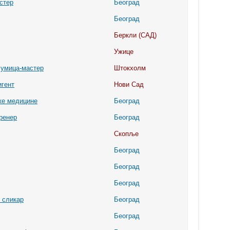
стер
Београд
Београд
Беркли (САД)
Ужице
лумица-мастер
Штокхолм
игент
Нови Сад
ке медицине
Београд
ренер
Београд
Скопље
Београд
Београд
Београд
 сликар
Београд
Београд