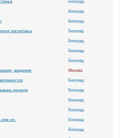
сткиња
Београд
Београд
р
Београд
ичког васпитања
Београд
Београд
Београд
Београд
рыкин, академик
Москва
велемајстор
Београд
ркашка легенда
Београд
Београд
Београд
.инж.ел.
Београд
Београд