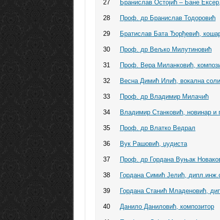
27
Бранислав Остојић – Бане Ексер
28
Проф. др Бранислав Тодоровић
29
Братислав Бата Ђорђевић, коша
30
Проф. др Вељко Милутиновић
31
Проф. Вера Миланковић, компози
32
Весна Димић Илић, вокална сол
33
Проф. др Владимир Милачић
34
Владимир Станковић, новинар и 
35
Проф. др Влатко Ведрал
36
Вук Рашовић, џудиста
37
Проф. др Гордана Вуњак Новако
38
Гордана Симић Јелић, дипл.инж.
39
Гордана Станић Младеновић, ди
40
Данило Даниловић, композитор