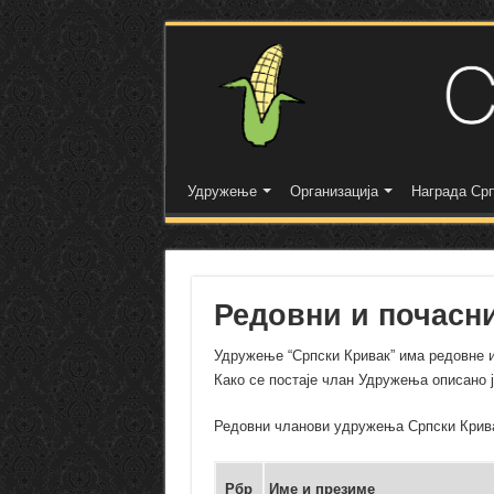
Удружење
Организација
Награда Срп
Редовни и почасн
Удружење “Српски Кривак” има редовне и
Како се постаје члан Удружења описано ј
Редовни чланови удружења Српски Кри
Рбр
Име и презиме