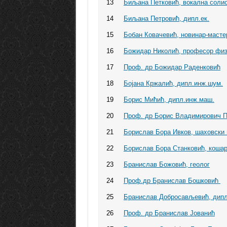
13
Биљана Петковић, вокална соли
14
Биљана Петровић, дипл.ек.
15
Бобан Ковачевић, новинар-масте
16
Божидар Николић, професор физ
17
Проф. др Божидар Раденковић
18
Бојана Кржалић, дипл.инж.шум.
19
Борис Мићић, дипл.инж.маш.
20
Проф. др Борис Владимирович П
21
Бoрислав Бора Ивков, шаховски 
22
Бoрислав Бора Станковић, коша
23
Бранислав Божовић, геолог
24
Проф.др Бранислав Бошковић
25
Бранислав Добросављевић, дипл
26
Проф. др Бранислав Јованић