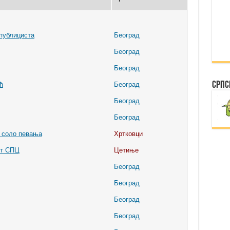
публициста
Београд
Београд
Београд
Српс
ћ
Београд
Београд
Београд
 соло певања
Хртковци
ит СПЦ
Цетиње
Београд
Београд
Београд
Београд