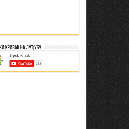
ки Кривак на Јутјубу