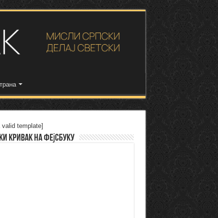
трана
 valid template]
ки Кривак на Фејсбуку