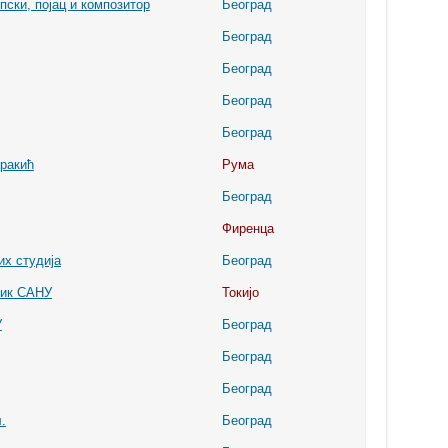
ски, појац и композитор
Београд
Београд
Београд
Београд
Београд
ракић
Рума
Београд
Фиренца
их студија
Београд
мик САНУ
Токијо
У
Београд
Београд
Београд
.
Београд