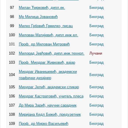
97
Милан Ћирковић, дипл.ек.
Београд
98
Мр Милица Јовановић
Београд
99
Милко Грбовић Грмилко, писац
Београд
100
Милован Матијевић, дипл.инж.ел.
Београд
101
Проф. др Милован Митровић
Београд
102
Милорад Јевђовић, дипл.инж.технол.
Лучани
103
Проф. Миодраг Живковић, вајар
Београд
Миодраг Иванишевић, академски
104
Београд
графички дизајнер
105
Миодраг Јелић, академски сликар
Београд
106
Миодраг Кастратовић, учитељ плеса
Београд
107
Др Мира Зарић, научни сарадник
Београд
108
Миријана Кедл Бижић, предузетник
Београд
109
Проф. др Мирко Васиљевић
Београд