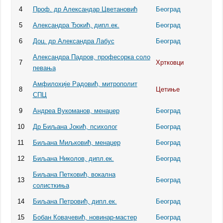
4
Проф. др Александар Цветановић
Београд
5
Александра Ђокић, дипл.ек.
Београд
6
Доц. др Александра Лабус
Београд
Александра Падров, професорка соло
7
Хртковци
певања
Амфилохије Радовић, митрополит
8
Цетиње
СПЦ
9
Андреа Вукоманов, менаџер
Београд
10
Др Биљана Јокић, психолог
Београд
11
Биљана Миљковић, менаџер
Београд
12
Биљана Николов, дипл.ек.
Београд
Биљана Петковић, вокална
13
Београд
солисткиња
14
Биљана Петровић, дипл.ек.
Београд
15
Бобан Ковачевић, новинар-мастер
Београд