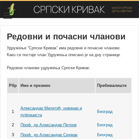
Редовни и почасни чланови
Удружење “Српски Кривак” има редовне и почасне чланове.
Како се постаје члан Удружења описано је на дну странице.
Редовни чланови удружења Српски Кривак:
Рбр
Име и презиме
Пребивалиште
Александар Милетић, новинар и
1
Београд
публициста
2
Проф. др Александар Петров
Београд
3
Проф. др Александар Седмак
Београд