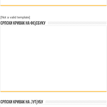
[Not a valid template]
Српски Кривак на Фејсбуку
Српски Кривак на Јутјубу