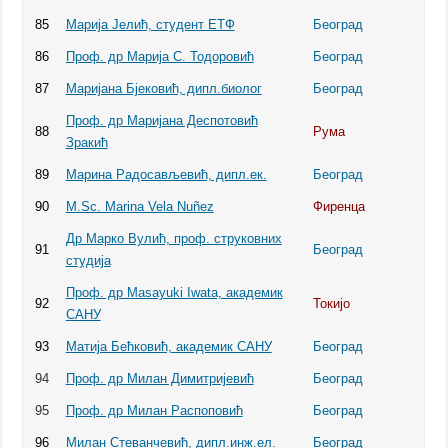
85
Марија Јелић, студент ЕТФ
Београд
86
Проф. др Марија С. Тодоровић
Београд
87
Маријана Бјековић, дипл.биолог
Београд
Проф. др Маријана Деспотовић
88
Рума
Зракић
89
Марина Радосављевић, дипл.ек.
Београд
90
M.Sc. Marina Vela Nuñez
Фиренца
Др Марко Вулић, проф. струковних
91
Београд
студија
Проф. др Masayuki Iwata, академик
92
Токијо
САНУ
93
Матија Бећковић, академик САНУ
Београд
94
Проф. др Милан Димитријевић
Београд
95
Проф. др Милан Распоповић
Београд
96
Милан Стеванчевић, дипл.инж.ел.
Београд