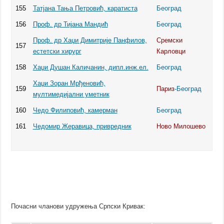
155
Татјана Тања Петровић, каратиста
Београд
156
Проф. др Тијана Мандић
Београд
Проф. др Хаџи Димитрије Панфилов,
Сремски
157
естетски хирург
Карловци
158
Хаџи Душан Каличанин, дипл.инж.ел.
Београд
Хаџи Зоран Мрђеновић,
159
Париз
-Београд
мултимедијални уметник
160
Чедо Филиповић, камерман
Београд
161
Чедомир Жеравица, привредник
Ново Милошево
Почасни чланови удружења Српски Кривак: