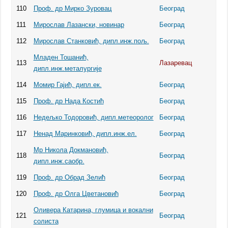
110
Проф. др Мирко Зуровац
Београд
111
Мирослав Лазански, новинар
Београд
112
Мирослав Станковић, дипл.инж.пољ.
Београд
Младен Тошанић,
113
Лазаревац
дипл.инж.металургије
114
Момир Гајић, дипл.ек.
Београд
115
Проф. др Нада Костић
Београд
116
Недeљко Тодоровић, дипл.метеоролог
Београд
117
Ненад Маринковић, дипл.инж.ел.
Београд
Мр Никола Докмановић,
118
Београд
дипл.инж.саобр.
119
Проф. др Обрад Зелић
Београд
120
Проф. др Олга Цветановић
Београд
Оливера Катарина, глумица и вокални
121
Београд
солиста