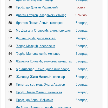
48
Проф. др Драган Раденовић
Гроцка
49
Драган Стојков, академски сликар
Сомбор
50
Драгана Пешић Левић, менаџер
Београд
51
Мр Драгана Стевовић, дипл.психолог
Београд
52
Душан Гојгић, дипл.инж.ел.
Београд
53
Ђорђе Матејић, апсолвент
Београд
54
Ђорђе Миловановић, менаџер
Београд
55
Жаклина Кочовић, економиста-мастер
Београд
56
Мр Живорад Лазић, дипл.инж.саобр.
Београд
57
Живорад Жика Николић, новинар
Београд
58
Прим. др sci. мед. Злата Адамов
Београд
59
Проф. Злата Малеш, пијаниста
Београд
60
Проф. др Зоран Бојковић
Београд
Др Зоран Бундало, проф. струковних