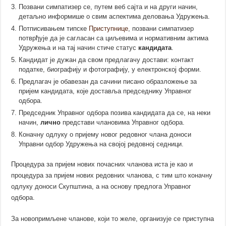
Позвани симпатизер се, путем веб сајта и на други начин,
детаљно информише о свим аспектима деловања Удружења.
Потписивањем типске
Приступнице
, позвани симпатизер
потврђује да је сагласан са циљевима и нормативним актима
Удружења и на тај начин стиче статус
кандидата
.
Кандидат је дужан да свом предлагачу
достави
: контакт
податке, биографију и фотографију, у електронској форми.
Предлагач је обавезан да сачини писано образложење за
пријем кандидата, које доставља председнику Управног
одбора.
Председник Управног одбора позива кандидата да се, на неки
начин,
лично
представи члановима Управног одбора.
Коначну одлуку о пријему новог редовног члана доноси
Управни одбор Удружења на својој редовној седници.
Процедура за пријем нових почасних чланова иста је као и
процедура за пријем нових редовних чланова, с тим што коначну
одлуку доноси Скупштина, а на основу предлога Управног
одбора.
За новопримљене чланове, који то желе, организује сe приступна