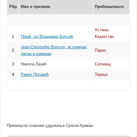
Рбр
Име и презиме
Пребивалиште
Астана-
1
Проф. др Владимир Брусић
Казахстан
Јean-Christophe Buisson, историчар,
2
Париз
писац и новинар
3
Никола Лазић
Селевац
4
Ранко Поповић
Тијање
Преминули чланови удружења Српски Кривак: