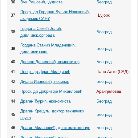
36
Вук Рашовић, џудиста
Београд
Проф. др Гордана Вуњак Новаковић,
37
Њујорк
академик САНУ
Гордана Симић Јелић,
38
Београд
дипл.инж.орг.рада
Гордана Станић Младеновић,
39
Београд
дипл.инж.маш.
40
Данило Даниловић, композитор
Београд
41
Проф. др Дејан Милојичић
Пало Алто (САД)
42
Дијана Ивановић, новинар
Београд
43
Проф. др Добривоје Михаиловић
Аранђеловац
44
Драган Ђурић, економиста
Београд
Драган Крецуљ, доктор техничких
45
Београд
наука
46
Драган Милановић, др стоматологије
Београд
47
Драган Милеуснић, вајар
Београд