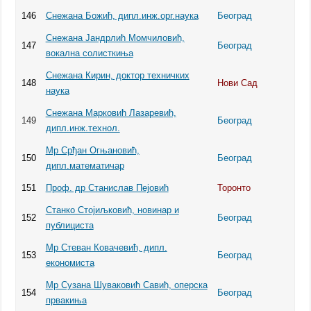
146
Снежана Божић, дипл.инж.орг.наука
Београд
Снежана Јандрлић Момчиловић,
147
Београд
вокална солисткиња
Снежана Кирин, доктор техничких
148
Нови Сад
наука
Снежана Марковић Лазаревић,
149
Београд
дипл.инж.технол.
Мр Срђан Огњановић,
150
Београд
дипл.математичар
151
Проф. др Станислав Пејовић
Торонто
Станко Стојиљковић, новинар и
152
Београд
публициста
Мр Стеван Ковачевић, дипл.
153
Београд
економиста
Мр Сузана Шуваковић Савић, оперска
154
Београд
првакиња