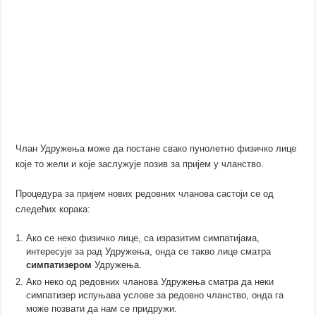
Члан Удружења може да постане свако пунолетно физичко лице
које то жели и које заслужује позив за пријем у чланство.
Процедура за пријем нових редовних чланова састоји се од
следећих корака:
Ако се неко физичко лице, са изразитим симпатијама,
интересује за рад Удружења, онда се такво лице сматра
симпатизером
Удружења.
Ако неко од редовних чланова Удружења сматра да неки
симпатизер испуњава услове за редовно чланство, онда га
може позвати да нам се придружи.