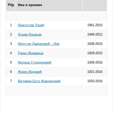
Рбр
Име и презиме
1
Драгослав Лазић
1961-2010
2
Душан Бошњак
1949-2012
3
Милутин Дамјановић – Ине
1938-2015
4
Ранко Жеравица
1929-2015
5
Милица Стојадиновић
1939-2016
6
Жарко Видовић
1921-2016
7
Велимир Бата Живојиновић
1933-2016