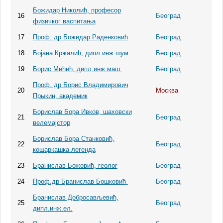
Божидар Николић, професор
16
Београд
физичког васпитања
17
Проф. др Божидар Раденковић
Београд
18
Бојана Кржалић, дипл.инж.шум.
Београд
19
Борис Мићић, дипл.инж.маш.
Београд
Проф. др Борис Владимирович
20
Москва
Прыкин, академик
Бoрислав Бора Ивков, шаховски
21
Београд
велемајстор
Бoрислав Бора Станковић,
22
Београд
кошаркашка легенда
23
Бранислав Божовић, геолог
Београд
24
Проф.др Бранислав Бошковић
Београд
Бранислав Добросављевић,
25
Београд
дипл.инж.ел.