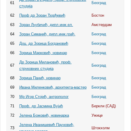
61
Београд
студија
62
Проф др Зоран Ђорђевић
Бостон
63
Зоран Љубичић, дипл.инж.ел.
Амстердам
64
Зоран Симанић, дипл.инж.грађ.
Београд
65
Доц. др Зорица Богдановић
Београд
66
Зорица Марковић, новинар
Београд
Др Зорица Милановић, проф.
67
Београд
струковних студија
68
Зорица Панић, новинар
Београд
69
Ивана Миленковић, архитекта-мастер
Београд
70
Мр Игор Стојић, антрополог
Београд
71
Проф. др Јасмина Вујић
Беркли (САД)
72
Јелена Божовић, новинарка
Ужице
Јелена Иванишевић Пауновић,
73
Штокхолм