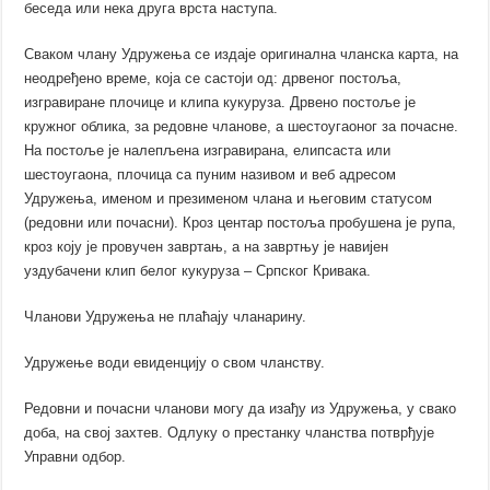
беседа или нека друга врста наступа.
Сваком члану Удружења се издаје оригинална чланска карта, на
неодређено време, која се састоји од: дрвеног постоља,
изгравиране плочице и клипа кукуруза. Дрвено постоље је
кружног облика, за редовне чланове, а шестоугаоног за почасне.
На постоље је налепљена изгравирана, елипсаста или
шестоугаона, плочица са пуним називом и веб адресом
Удружења, именом и презименом члана и његовим статусом
(редовни или почасни). Кроз центар постоља пробушена је рупа,
кроз коју је провучен завртањ, а на завртњу је навијен
уздубачени клип белог кукуруза – Српског Кривака.
Чланови Удружења не плаћају чланарину.
Удружење води евиденцију о свом чланству.
Редовни и почасни чланови могу да изађу из Удружења, у свако
доба, на свој захтев. Одлуку о престанку чланства потврђује
Управни одбор.