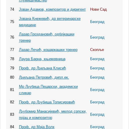
глумица-мастер
74
Јован Адамов, композитор и диригент
Нови Сад
Јована Кнежевић, др ветеринарске
75
Београд
медицине
Лазар Гроздановић, одбојкашки
76
Београд
тренер
77
Лазар Лечић, кошаркашки тренер
Скопље
78
Лаура Барна, књижевница
Београд
79
Проф. др Љиљана Клисић
Београд
80
Љиљана Петровић, дипл.ек.
Београд
Мр Љубица Пецарски, академски
81
Београд
сликар
82
Проф. др Љубиша Тописировић
Београд
Љубомир Манасијевић, мелод српски,
83
Београд
појац и композитор
84
Проф. др Маја Волк
Београд