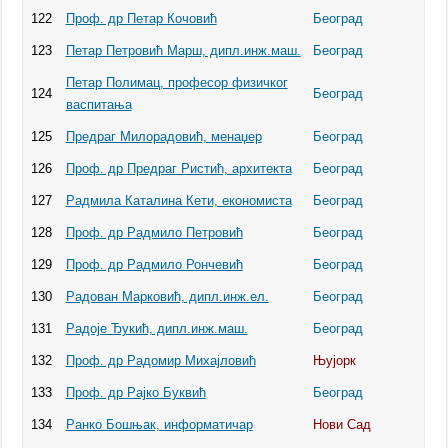
122
Проф. др Петар Кочовић
Београд
123
Петар Петровић Марш, дипл.инж.маш.
Београд
Петар Полимац, професор физичког
124
Београд
васпитања
125
Предраг Милорадовић, менаџер
Београд
126
Проф. др Предраг Ристић, архитекта
Београд
127
Радмила Каталина Кети, економиста
Београд
128
Проф. др Радмило Петровић
Београд
129
Проф. др Радмило Рончевић
Београд
130
Радован Марковић, дипл.инж.ел.
Београд
131
Радоје Ђукић, дипл.инж.маш.
Београд
132
Проф. др Радомир Михајловић
Њујорк
133
Проф. др Рајко Буквић
Београд
134
Ранко Бошњак, информатичар
Нови Сад