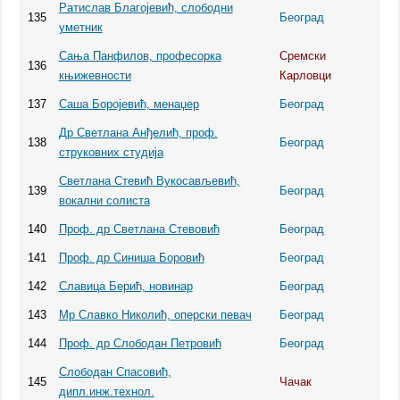
Ратислав Благојевић, слободни
135
Београд
уметник
Сања Панфилов, професорка
Сремски
136
књижевности
Карловци
137
Саша Боројевић, менаџер
Београд
Др Светлана Анђелић, проф.
138
Београд
струковних студија
Светлана Стевић Вукосављевић,
139
Београд
вокални солиста
140
Проф. др Светлана Стевовић
Београд
141
Проф. др Синиша Боровић
Београд
142
Славица Берић, новинар
Београд
143
Мр Славко Николић, оперски певач
Београд
144
Проф. др Слободан Петровић
Београд
Слободан Спасовић,
145
Чачак
дипл.инж.технол.