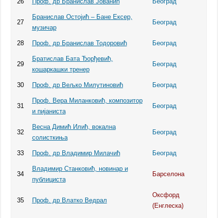
26
Проф. др Бранислав Јованић
Београд
Бранислав Остојић – Бане Ексер,
27
Београд
музичар
28
Проф. др Бранислав Тодоровић
Београд
Братислав Бата Ђорђевић,
29
Београд
кошаркашки тренер
30
Проф. др Вељко Милутиновић
Београд
Проф. Вера Миланковић, композитор
31
Београд
и пијаниста
Весна Димић Илић, вокална
32
Београд
солисткиња
33
Проф. др Владимир Милачић
Београд
Владимир Станковић, новинар и
34
Барселона
публициста
Оксфорд
35
Проф. др Влатко Ведрал
(Енглеска)