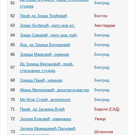
61
Београд
студија
62
Проф др Зоран Ђорђевић
Бостон
63
Зоран Љубичић, дипл.инж.ел.
Амстердам
64
Зоран Симанић, дипл.инж.грађ.
Београд
65
Доц. др Зорица Богдановић
Београд
66
Зорица Марковић, новинар
Београд
Др Зорица Милановић, проф.
67
Београд
струковних студија
68
Зорица Панић, новинар
Београд
69
Ивана Миленковић, архитекта-мастер
Београд
70
Мр Игор Стојић, антрополог
Београд
71
Проф. др Јасмина Вујић
Беркли (САД)
72
Јелена Божовић, новинарка
Ужице
Јелена Иванишевић Пауновић,
73
Штокхолм