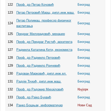
122
Проф. др Петар Кочовић
Београд
123
Петар Петровић Марш, дипл.инж.маш.
Београд
Петар Полимац, професор физичког
124
Београд
васпитања
125
Предраг Милорадовић, менаџер
Београд
126
Проф. др Предраг Ристић, архитекта
Београд
127
Радмила Каталина Кети, економиста
Београд
128
Проф. др Радмило Петровић
Београд
129
Проф. др Радмило Рончевић
Београд
130
Радован Марковић, дипл.инж.ел.
Београд
131
Радоје Ђукић, дипл.инж.маш.
Београд
132
Проф. др Радомир Михајловић
Њујорк
133
Проф. др Рајко Буквић
Београд
134
Ранко Бошњак, информатичар
Нови Сад