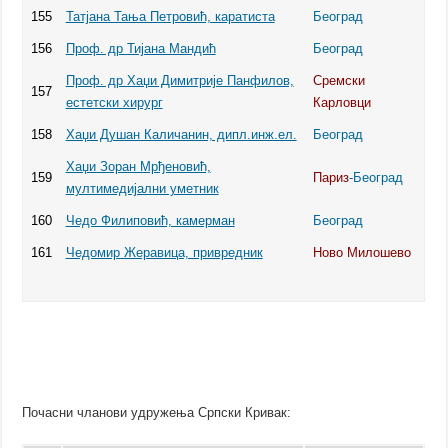
155
Татјана Тања Петровић, каратиста
Београд
156
Проф. др Тијана Мандић
Београд
Проф. др Хаџи Димитрије Панфилов,
Сремски
157
естетски хирург
Карловци
158
Хаџи Душан Каличанин, дипл.инж.ел.
Београд
Хаџи Зоран Мрђеновић,
159
Париз
-Београд
мултимедијални уметник
160
Чедо Филиповић, камерман
Београд
161
Чедомир Жеравица, привредник
Ново Милошево
Почасни чланови удружења Српски Кривак: