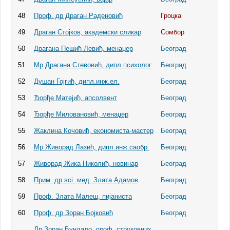
48
Проф. др Драган Раденовић
Гроцка
49
Драган Стојков, академски сликар
Сомбор
50
Драгана Пешић Левић, менаџер
Београд
51
Мр Драгана Стевовић, дипл.психолог
Београд
52
Душан Гојгић, дипл.инж.ел.
Београд
53
Ђорђе Матејић, апсолвент
Београд
54
Ђорђе Миловановић, менаџер
Београд
55
Жаклина Кочовић, економиста-мастер
Београд
56
Мр Живорад Лазић, дипл.инж.саобр.
Београд
57
Живорад Жика Николић, новинар
Београд
58
Прим. др sci. мед. Злата Адамов
Београд
59
Проф. Злата Малеш, пијаниста
Београд
60
Проф. др Зоран Бојковић
Београд
Др Зоран Бундало, проф. струковних