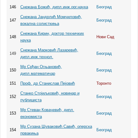
146
Снежана Божић, дипл.инж.орг.наука
Београд
Снежана Јандрлић Момчиловић,
147
Београд
вокална солисткиња
Снежана Кирин, доктор техничких
148
Нови Сад
наука
Снежана Марковић Лазаревић,
149
Београд
дипл.инж.технол.
Мр Срђан Огњановић,
150
Београд
дипл.математичар
151
Проф. др Станислав Пејовић
Торонто
Станко Стојиљковић, новинар и
152
Београд
публициста
Мр Стеван Ковачевић, дипл.
153
Београд
економиста
Мр Сузана Шуваковић Савић, оперска
154
Београд
првакиња