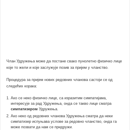
Члан Удружења може да постане свако пунолетно физичко лице
које то жели и које заслужује позив за пријем у чланство.
Процедура за пријем нових редовних чланова састоји се од
следећих корака:
Ако се неко физичко лице, са изразитим симпатијама,
интересује за рад Удружења, онда се такво лице сматра
симпатизером
Удружења.
Ако неко од редовних чланова Удружења сматра да неки
симпатизер испуњава услове за редовно чланство, онда га
може позвати да нам се придружи.