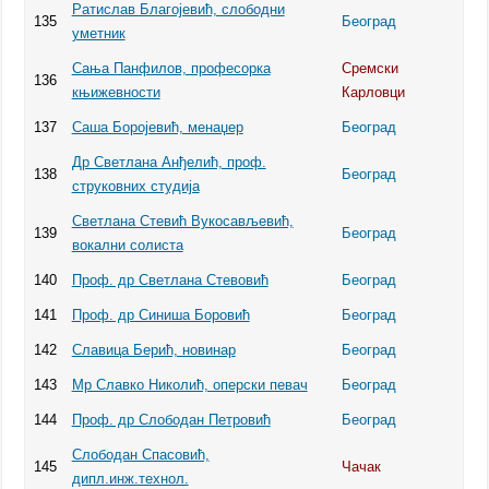
Ратислав Благојевић, слободни
135
Београд
уметник
Сања Панфилов, професорка
Сремски
136
књижевности
Карловци
137
Саша Боројевић, менаџер
Београд
Др Светлана Анђелић, проф.
138
Београд
струковних студија
Светлана Стевић Вукосављевић,
139
Београд
вокални солиста
140
Проф. др Светлана Стевовић
Београд
141
Проф. др Синиша Боровић
Београд
142
Славица Берић, новинар
Београд
143
Мр Славко Николић, оперски певач
Београд
144
Проф. др Слободан Петровић
Београд
Слободан Спасовић,
145
Чачак
дипл.инж.технол.