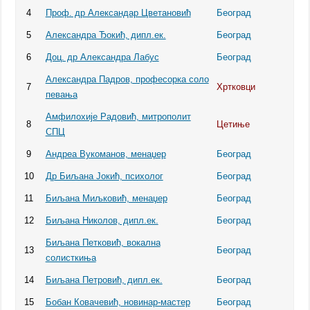
4
Проф. др Александар Цветановић
Београд
5
Александра Ђокић, дипл.ек.
Београд
6
Доц. др Александра Лабус
Београд
Александра Падров, професорка соло
7
Хртковци
певања
Амфилохије Радовић, митрополит
8
Цетиње
СПЦ
9
Андреа Вукоманов, менаџер
Београд
10
Др Биљана Јокић, психолог
Београд
11
Биљана Миљковић, менаџер
Београд
12
Биљана Николов, дипл.ек.
Београд
Биљана Петковић, вокална
13
Београд
солисткиња
14
Биљана Петровић, дипл.ек.
Београд
15
Бобан Ковачевић, новинар-мастер
Београд