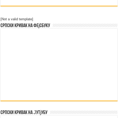
[Not a valid template]
Српски Кривак на Фејсбуку
Српски Кривак на Јутјубу