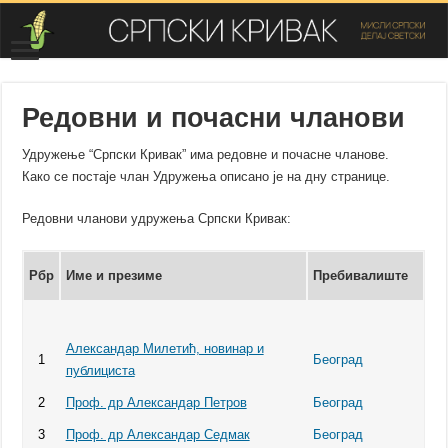
Редовни и почасни чланови
Удружење “Српски Кривак” има редовне и почасне чланове.
Како се постаје члан Удружења описано је на дну странице.
Редовни чланови удружења Српски Кривак:
Рбр
Име и презиме
Пребивалиште
Александар Милетић, новинар и
1
Београд
публициста
2
Проф. др Александар Петров
Београд
3
Проф. др Александар Седмак
Београд