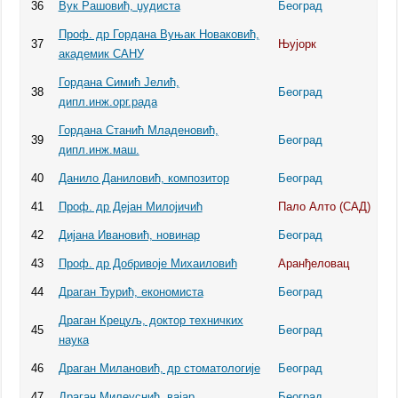
36
Вук Рашовић, џудиста
Београд
Проф. др Гордана Вуњак Новаковић,
37
Њујорк
академик САНУ
Гордана Симић Јелић,
38
Београд
дипл.инж.орг.рада
Гордана Станић Младеновић,
39
Београд
дипл.инж.маш.
40
Данило Даниловић, композитор
Београд
41
Проф. др Дејан Милојичић
Пало Алто (САД)
42
Дијана Ивановић, новинар
Београд
43
Проф. др Добривоје Михаиловић
Аранђеловац
44
Драган Ђурић, економиста
Београд
Драган Крецуљ, доктор техничких
45
Београд
наука
46
Драган Милановић, др стоматологије
Београд
47
Драган Милеуснић, вајар
Београд