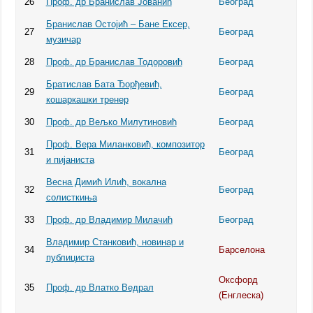
26
Проф. др Бранислав Јованић
Београд
Бранислав Остојић – Бане Ексер,
27
Београд
музичар
28
Проф. др Бранислав Тодоровић
Београд
Братислав Бата Ђорђевић,
29
Београд
кошаркашки тренер
30
Проф. др Вељко Милутиновић
Београд
Проф. Вера Миланковић, композитор
31
Београд
и пијаниста
Весна Димић Илић, вокална
32
Београд
солисткиња
33
Проф. др Владимир Милачић
Београд
Владимир Станковић, новинар и
34
Барселона
публициста
Оксфорд
35
Проф. др Влатко Ведрал
(Енглеска)