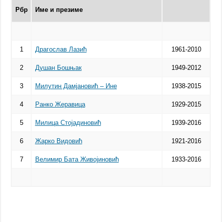
Рбр
Име и презиме
1
Драгослав Лазић
1961-2010
2
Душан Бошњак
1949-2012
3
Милутин Дамјановић – Ине
1938-2015
4
Ранко Жеравица
1929-2015
5
Милица Стојадиновић
1939-2016
6
Жарко Видовић
1921-2016
7
Велимир Бата Живојиновић
1933-2016