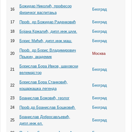
Божидар Николић, професор
16
Београд
физичког васпитања
17
Проф. др Божидар Раденковић
Београд
18
Бојана Кржалић, дипл.инж.шум.
Београд
19
Борис Мићић, дипл.инж.маш.
Београд
Проф. др Борис Владимирович
20
Москва
Прыкин, академик
Бoрислав Бора Ивков, шаховски
21
Београд
велемајстор
Бoрислав Бора Станковић,
22
Београд
кошаркашка легенда
23
Бранислав Божовић, геолог
Београд
24
Проф.др Бранислав Бошковић
Београд
Бранислав Добросављевић,
25
Београд
дипл.инж.ел.