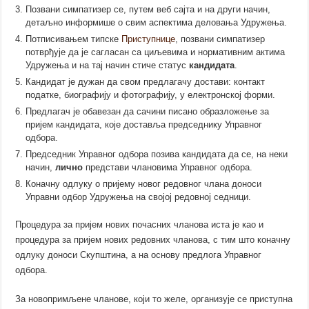
Позвани симпатизер се, путем веб сајта и на други начин,
детаљно информише о свим аспектима деловања Удружења.
Потписивањем типске
Приступнице
, позвани симпатизер
потврђује да је сагласан са циљевима и нормативним актима
Удружења и на тај начин стиче статус
кандидата
.
Кандидат је дужан да свом предлагачу
достави
: контакт
податке, биографију и фотографију, у електронској форми.
Предлагач је обавезан да сачини писано образложење за
пријем кандидата, које доставља председнику Управног
одбора.
Председник Управног одбора позива кандидата да се, на неки
начин,
лично
представи члановима Управног одбора.
Коначну одлуку о пријему новог редовног члана доноси
Управни одбор Удружења на својој редовној седници.
Процедура за пријем нових почасних чланова иста је као и
процедура за пријем нових редовних чланова, с тим што коначну
одлуку доноси Скупштина, а на основу предлога Управног
одбора.
За новопримљене чланове, који то желе, организује сe приступна