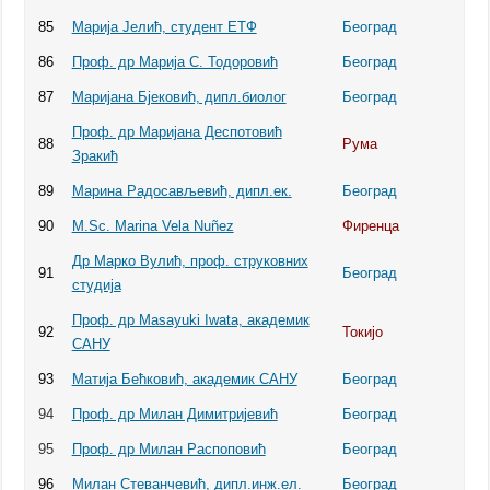
85
Марија Јелић, студент ЕТФ
Београд
86
Проф. др Марија С. Тодоровић
Београд
87
Маријана Бјековић, дипл.биолог
Београд
Проф. др Маријана Деспотовић
88
Рума
Зракић
89
Марина Радосављевић, дипл.ек.
Београд
90
M.Sc. Marina Vela Nuñez
Фиренца
Др Марко Вулић, проф. струковних
91
Београд
студија
Проф. др Masayuki Iwata, академик
92
Токијо
САНУ
93
Матија Бећковић, академик САНУ
Београд
94
Проф. др Милан Димитријевић
Београд
95
Проф. др Милан Распоповић
Београд
96
Милан Стеванчевић, дипл.инж.ел.
Београд