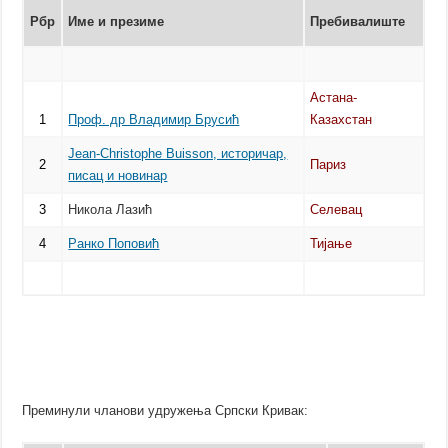
Рбр
Име и презиме
Пребивалиште
Астана-
1
Проф. др Владимир Брусић
Казахстан
Јean-Christophe Buisson, историчар,
2
Париз
писац и новинар
3
Никола Лазић
Селевац
4
Ранко Поповић
Тијање
Преминули чланови удружења Српски Кривак: