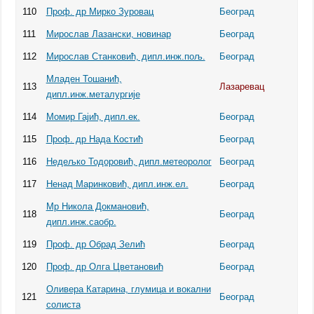
110
Проф. др Мирко Зуровац
Београд
111
Мирослав Лазански, новинар
Београд
112
Мирослав Станковић, дипл.инж.пољ.
Београд
Младен Тошанић,
113
Лазаревац
дипл.инж.металургије
114
Момир Гајић, дипл.ек.
Београд
115
Проф. др Нада Костић
Београд
116
Недeљко Тодоровић, дипл.метеоролог
Београд
117
Ненад Маринковић, дипл.инж.ел.
Београд
Мр Никола Докмановић,
118
Београд
дипл.инж.саобр.
119
Проф. др Обрад Зелић
Београд
120
Проф. др Олга Цветановић
Београд
Оливера Катарина, глумица и вокални
121
Београд
солиста