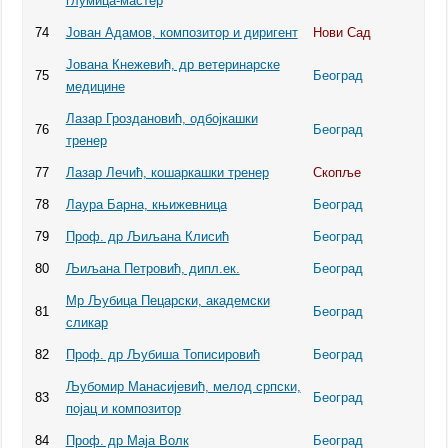
глумица-мастер
74
Јован Адамов, композитор и диригент
Нови Сад
Јована Кнежевић, др ветеринарске
75
Београд
медицине
Лазар Гроздановић, одбојкашки
76
Београд
тренер
77
Лазар Лечић, кошаркашки тренер
Скопље
78
Лаура Барна, књижевница
Београд
79
Проф. др Љиљана Клисић
Београд
80
Љиљана Петровић, дипл.ек.
Београд
Мр Љубица Пецарски, академски
81
Београд
сликар
82
Проф. др Љубиша Тописировић
Београд
Љубомир Манасијевић, мелод српски,
83
Београд
појац и композитор
84
Проф. др Маја Волк
Београд