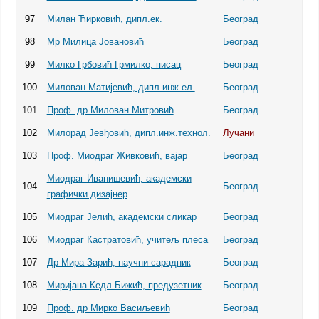
97
Милан Ћирковић, дипл.ек.
Београд
98
Мр Милица Јовановић
Београд
99
Милко Грбовић Грмилко, писац
Београд
100
Милован Матијевић, дипл.инж.ел.
Београд
101
Проф. др Милован Митровић
Београд
102
Милорад Јевђовић, дипл.инж.технол.
Лучани
103
Проф. Миодраг Живковић, вајар
Београд
Миодраг Иванишевић, академски
104
Београд
графички дизајнер
105
Миодраг Јелић, академски сликар
Београд
106
Миодраг Кастратовић, учитељ плеса
Београд
107
Др Мира Зарић, научни сарадник
Београд
108
Миријана Кедл Бижић, предузетник
Београд
109
Проф. др Мирко Васиљевић
Београд