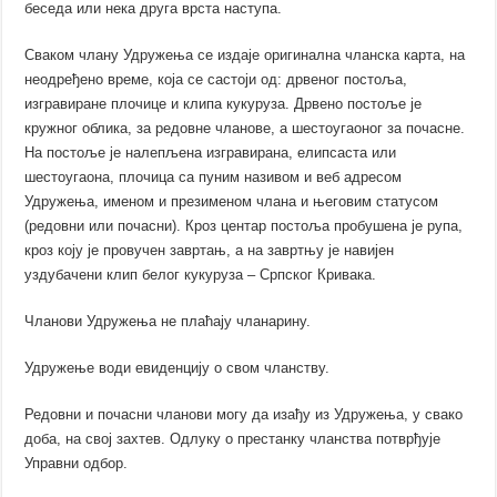
беседа или нека друга врста наступа.
Сваком члану Удружења се издаје оригинална чланска карта, на
неодређено време, која се састоји од: дрвеног постоља,
изгравиране плочице и клипа кукуруза. Дрвено постоље је
кружног облика, за редовне чланове, а шестоугаоног за почасне.
На постоље је налепљена изгравирана, елипсаста или
шестоугаона, плочица са пуним називом и веб адресом
Удружења, именом и презименом члана и његовим статусом
(редовни или почасни). Кроз центар постоља пробушена је рупа,
кроз коју је провучен завртањ, а на завртњу је навијен
уздубачени клип белог кукуруза – Српског Кривака.
Чланови Удружења не плаћају чланарину.
Удружење води евиденцију о свом чланству.
Редовни и почасни чланови могу да изађу из Удружења, у свако
доба, на свој захтев. Одлуку о престанку чланства потврђује
Управни одбор.