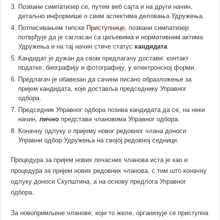
Позвани симпатизер се, путем веб сајта и на други начин,
детаљно информише о свим аспектима деловања Удружења.
Потписивањем типске
Приступнице
, позвани симпатизер
потврђује да је сагласан са циљевима и нормативним актима
Удружења и на тај начин стиче статус
кандидата
.
Кандидат је дужан да свом предлагачу
достави
: контакт
податке, биографију и фотографију, у електронској форми.
Предлагач је обавезан да сачини писано образложење за
пријем кандидата, које доставља председнику Управног
одбора.
Председник Управног одбора позива кандидата да се, на неки
начин,
лично
представи члановима Управног одбора.
Коначну одлуку о пријему новог редовног члана доноси
Управни одбор Удружења на својој редовној седници.
Процедура за пријем нових почасних чланова иста је као и
процедура за пријем нових редовних чланова, с тим што коначну
одлуку доноси Скупштина, а на основу предлога Управног
одбора.
За новопримљене чланове, који то желе, организује сe приступна