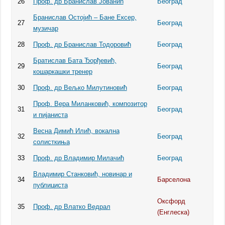
26
Проф. др Бранислав Јованић
Београд
Бранислав Остојић – Бане Ексер,
27
Београд
музичар
28
Проф. др Бранислав Тодоровић
Београд
Братислав Бата Ђорђевић,
29
Београд
кошаркашки тренер
30
Проф. др Вељко Милутиновић
Београд
Проф. Вера Миланковић, композитор
31
Београд
и пијаниста
Весна Димић Илић, вокална
32
Београд
солисткиња
33
Проф. др Владимир Милачић
Београд
Владимир Станковић, новинар и
34
Барселона
публициста
Оксфорд
35
Проф. др Влатко Ведрал
(Енглеска)