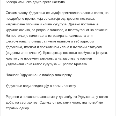
беседа или нека друга врста наступа.
Сваком члану Удружења се издаје оригинална чланска карта, на
неодређено време, која се састоји од: дрвеног постоља,
изгравиране плочице и клипа кукуруза. Дрвено постоље је
кружног облика, за редовне чланове, а шестоугаоног за почасне.
На постоље је налепљена изгравирана, елипсаста или
шестоугаона, плочица са пуним називом и веб адресом
Удружења, именом и презименом члана и његовим статусом
(редовни или почасни). Кроз центар постоља пробушена је рупа,
кроз коју је провучен завртањ, а на завртњу је навијен
уздубачени клип белог кукуруза – Српског Кривака.
Чланови Удружења не плаћају чланарину.
Удружење води евиденцију о свом чланству.
Редовни и почасни чланови могу да изађу из Удружења, у свако
доба, на свој захтев. Одлуку о престанку чланства потврђује
Управни одбор.