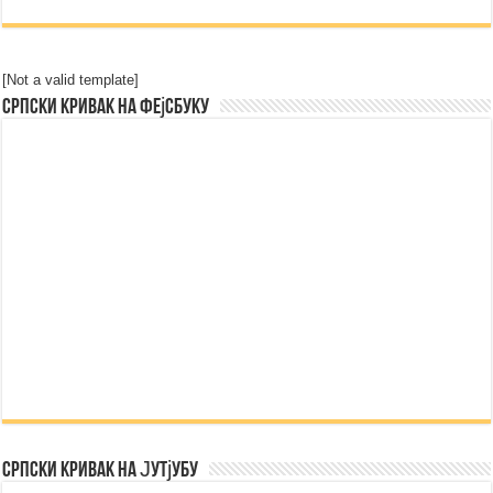
[Not a valid template]
Српски Кривак на Фејсбуку
Српски Кривак на Јутјубу