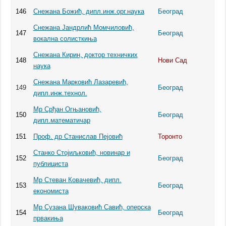
146
Снежана Божић, дипл.инж.орг.наука
Београд
Снежана Јандрлић Момчиловић,
147
Београд
вокална солисткиња
Снежана Кирин, доктор техничких
148
Нови Сад
наука
Снежана Марковић Лазаревић,
149
Београд
дипл.инж.технол.
Мр Срђан Огњановић,
150
Београд
дипл.математичар
151
Проф. др Станислав Пејовић
Торонто
Станко Стојиљковић, новинар и
152
Београд
публициста
Мр Стеван Ковачевић, дипл.
153
Београд
економиста
Мр Сузана Шуваковић Савић, оперска
154
Београд
првакиња