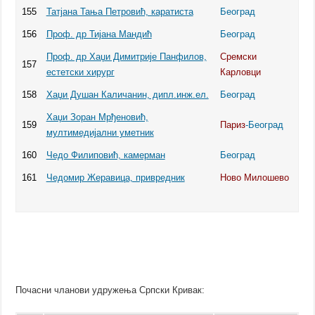
155
Татјана Тања Петровић, каратиста
Београд
156
Проф. др Тијана Мандић
Београд
Проф. др Хаџи Димитрије Панфилов,
Сремски
157
естетски хирург
Карловци
158
Хаџи Душан Каличанин, дипл.инж.ел.
Београд
Хаџи Зоран Мрђеновић,
159
Париз
-Београд
мултимедијални уметник
160
Чедо Филиповић, камерман
Београд
161
Чедомир Жеравица, привредник
Ново Милошево
Почасни чланови удружења Српски Кривак: