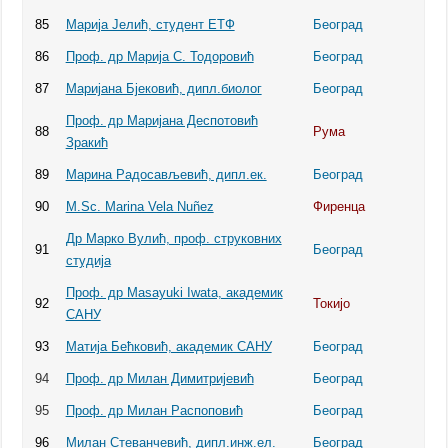
85
Марија Јелић, студент ЕТФ
Београд
86
Проф. др Марија С. Тодоровић
Београд
87
Маријана Бјековић, дипл.биолог
Београд
Проф. др Маријана Деспотовић
88
Рума
Зракић
89
Марина Радосављевић, дипл.ек.
Београд
90
M.Sc. Marina Vela Nuñez
Фиренца
Др Марко Вулић, проф. струковних
91
Београд
студија
Проф. др Masayuki Iwata, академик
92
Токијо
САНУ
93
Матија Бећковић, академик САНУ
Београд
94
Проф. др Милан Димитријевић
Београд
95
Проф. др Милан Распоповић
Београд
96
Милан Стеванчевић, дипл.инж.ел.
Београд