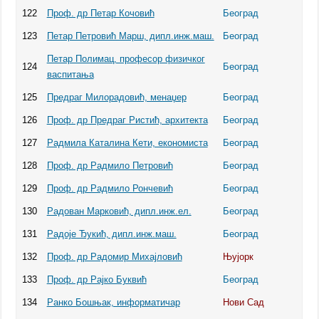
122
Проф. др Петар Кочовић
Београд
123
Петар Петровић Марш, дипл.инж.маш.
Београд
Петар Полимац, професор физичког
124
Београд
васпитања
125
Предраг Милорадовић, менаџер
Београд
126
Проф. др Предраг Ристић, архитекта
Београд
127
Радмила Каталина Кети, економиста
Београд
128
Проф. др Радмило Петровић
Београд
129
Проф. др Радмило Рончевић
Београд
130
Радован Марковић, дипл.инж.ел.
Београд
131
Радоје Ђукић, дипл.инж.маш.
Београд
132
Проф. др Радомир Михајловић
Њујорк
133
Проф. др Рајко Буквић
Београд
134
Ранко Бошњак, информатичар
Нови Сад