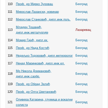
110
Проф. др Мирко Зуровац
Београд
111
Мирослав Лазански, новинар
Београд
112
Мирослав Станковић, дипл.инж.пољ.
Београд
Младен Тошанић,
113
Лазаревац
дипл.инж.металургије
114
Момир Гајић, дипл.ек.
Београд
115
Проф. др Нада Костић
Београд
116
Недeљко Тодоровић, дипл.метеоролог
Београд
117
Ненад Маринковић, дипл.инж.ел.
Београд
Мр Никола Докмановић,
118
Београд
дипл.инж.саобр.
119
Проф. др Обрад Зелић
Београд
120
Проф. др Олга Цветановић
Београд
Оливера Катарина, глумица и вокални
121
Београд
солиста