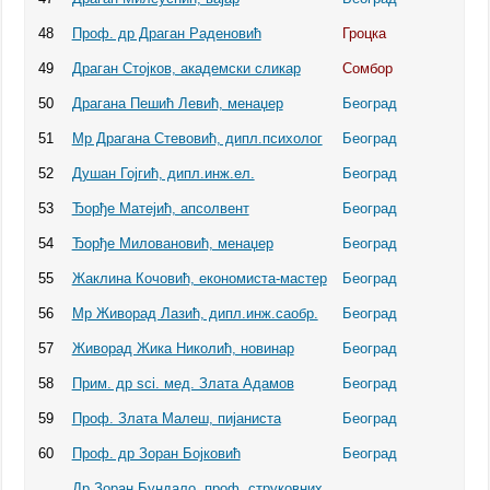
48
Проф. др Драган Раденовић
Гроцка
49
Драган Стојков, академски сликар
Сомбор
50
Драгана Пешић Левић, менаџер
Београд
51
Мр Драгана Стевовић, дипл.психолог
Београд
52
Душан Гојгић, дипл.инж.ел.
Београд
53
Ђорђе Матејић, апсолвент
Београд
54
Ђорђе Миловановић, менаџер
Београд
55
Жаклина Кочовић, економиста-мастер
Београд
56
Мр Живорад Лазић, дипл.инж.саобр.
Београд
57
Живорад Жика Николић, новинар
Београд
58
Прим. др sci. мед. Злата Адамов
Београд
59
Проф. Злата Малеш, пијаниста
Београд
60
Проф. др Зоран Бојковић
Београд
Др Зоран Бундало, проф. струковних