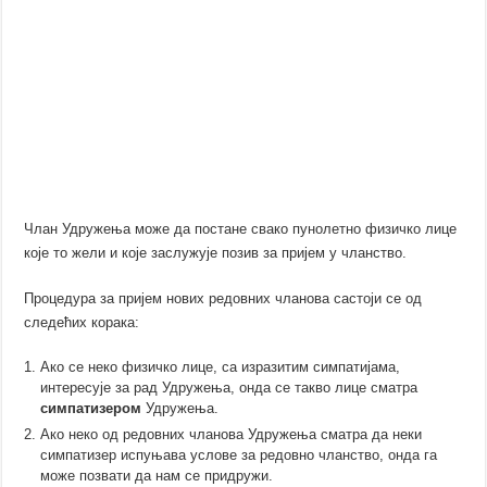
Члан Удружења може да постане свако пунолетно физичко лице
које то жели и које заслужује позив за пријем у чланство.
Процедура за пријем нових редовних чланова састоји се од
следећих корака:
Ако се неко физичко лице, са изразитим симпатијама,
интересује за рад Удружења, онда се такво лице сматра
симпатизером
Удружења.
Ако неко од редовних чланова Удружења сматра да неки
симпатизер испуњава услове за редовно чланство, онда га
може позвати да нам се придружи.