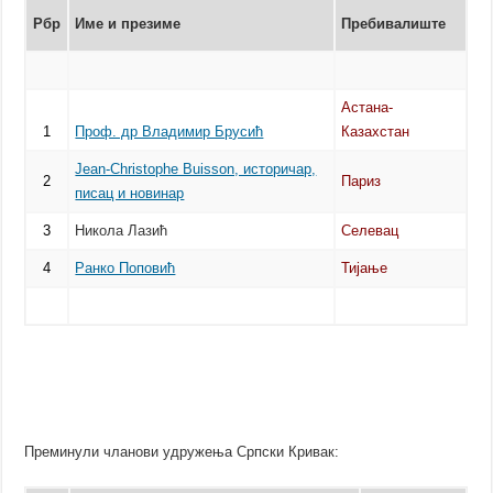
Рбр
Име и презиме
Пребивалиште
Астана-
1
Проф. др Владимир Брусић
Казахстан
Јean-Christophe Buisson, историчар,
2
Париз
писац и новинар
3
Никола Лазић
Селевац
4
Ранко Поповић
Тијање
Преминули чланови удружења Српски Кривак: