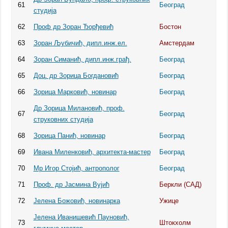
61
Београд
студија
62
Проф др Зоран Ђорђевић
Бостон
63
Зоран Љубичић, дипл.инж.ел.
Амстердам
64
Зоран Симанић, дипл.инж.грађ.
Београд
65
Доц. др Зорица Богдановић
Београд
66
Зорица Марковић, новинар
Београд
Др Зорица Милановић, проф.
67
Београд
струковних студија
68
Зорица Панић, новинар
Београд
69
Ивана Миленковић, архитекта-мастер
Београд
70
Мр Игор Стојић, антрополог
Београд
71
Проф. др Јасмина Вујић
Беркли (САД)
72
Јелена Божовић, новинарка
Ужице
Јелена Иванишевић Пауновић,
73
Штокхолм