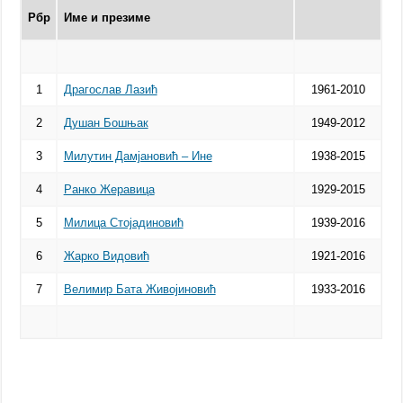
Рбр
Име и презиме
1
Драгослав Лазић
1961-2010
2
Душан Бошњак
1949-2012
3
Милутин Дамјановић – Ине
1938-2015
4
Ранко Жеравица
1929-2015
5
Милица Стојадиновић
1939-2016
6
Жарко Видовић
1921-2016
7
Велимир Бата Живојиновић
1933-2016