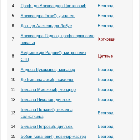
4
Проф. др Александар Цветановић
Београд
5
Александра Ђокић, дипл.ек.
Београд
6
Доц. др Александра Лабус
Београд
Александра Падров, професорка соло
7
Хртковци
певања
Амфилохије Радовић, митрополит
8
Цетиње
СПЦ
9
Андреа Вукоманов, менаџер
Београд
10
Др Биљана Јокић, психолог
Београд
11
Биљана Миљковић, менаџер
Београд
12
Биљана Николов, дипл.ек.
Београд
Биљана Петковић, вокална
13
Београд
солисткиња
14
Биљана Петровић, дипл.ек.
Београд
15
Бобан Ковачевић, новинар-мастер
Београд