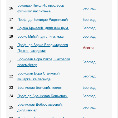
Божидар Николић, професор
16
Београд
физичког васпитања
17
Проф. др Божидар Раденковић
Београд
18
Бојана Кржалић, дипл.инж.шум.
Београд
19
Борис Мићић, дипл.инж.маш.
Београд
Проф. др Борис Владимирович
20
Москва
Прыкин, академик
Бoрислав Бора Ивков, шаховски
21
Београд
велемајстор
Бoрислав Бора Станковић,
22
Београд
кошаркашка легенда
23
Бранислав Божовић, геолог
Београд
24
Проф.др Бранислав Бошковић
Београд
Бранислав Добросављевић,
25
Београд
дипл.инж.ел.