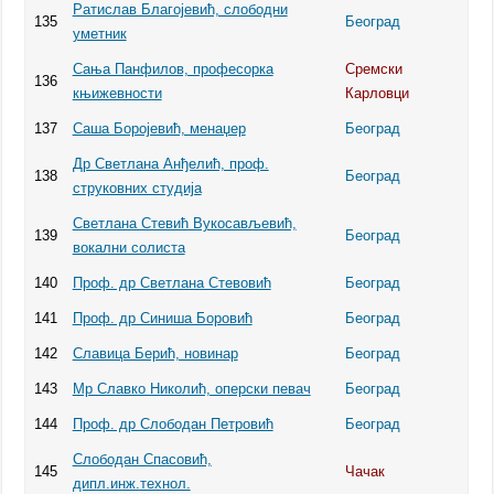
Ратислав Благојевић, слободни
135
Београд
уметник
Сања Панфилов, професорка
Сремски
136
књижевности
Карловци
137
Саша Боројевић, менаџер
Београд
Др Светлана Анђелић, проф.
138
Београд
струковних студија
Светлана Стевић Вукосављевић,
139
Београд
вокални солиста
140
Проф. др Светлана Стевовић
Београд
141
Проф. др Синиша Боровић
Београд
142
Славица Берић, новинар
Београд
143
Мр Славко Николић, оперски певач
Београд
144
Проф. др Слободан Петровић
Београд
Слободан Спасовић,
145
Чачак
дипл.инж.технол.