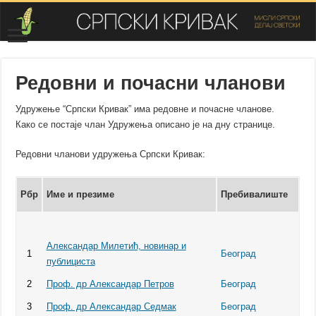
Редовни и почасни чланови
Удружење “Српски Кривак” има редовне и почасне чланове.
Како се постаје члан Удружења описано је на дну странице.
Редовни чланови удружења Српски Кривак:
Рбр
Име и презиме
Пребивалиште
Александар Милетић, новинар и
1
Београд
публициста
2
Проф. др Александар Петров
Београд
3
Проф. др Александар Седмак
Београд