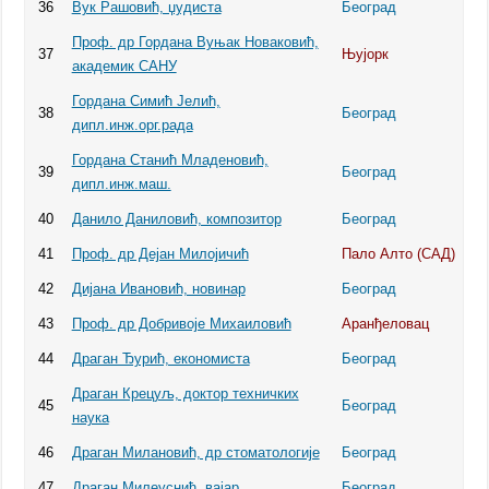
36
Вук Рашовић, џудиста
Београд
Проф. др Гордана Вуњак Новаковић,
37
Њујорк
академик САНУ
Гордана Симић Јелић,
38
Београд
дипл.инж.орг.рада
Гордана Станић Младеновић,
39
Београд
дипл.инж.маш.
40
Данило Даниловић, композитор
Београд
41
Проф. др Дејан Милојичић
Пало Алто (САД)
42
Дијана Ивановић, новинар
Београд
43
Проф. др Добривоје Михаиловић
Аранђеловац
44
Драган Ђурић, економиста
Београд
Драган Крецуљ, доктор техничких
45
Београд
наука
46
Драган Милановић, др стоматологије
Београд
47
Драган Милеуснић, вајар
Београд