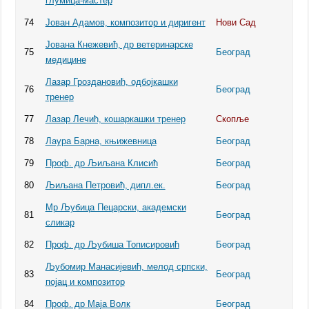
глумица-мастер
74
Јован Адамов, композитор и диригент
Нови Сад
Јована Кнежевић, др ветеринарске
75
Београд
медицине
Лазар Гроздановић, одбојкашки
76
Београд
тренер
77
Лазар Лечић, кошаркашки тренер
Скопље
78
Лаура Барна, књижевница
Београд
79
Проф. др Љиљана Клисић
Београд
80
Љиљана Петровић, дипл.ек.
Београд
Мр Љубица Пецарски, академски
81
Београд
сликар
82
Проф. др Љубиша Тописировић
Београд
Љубомир Манасијевић, мелод српски,
83
Београд
појац и композитор
84
Проф. др Маја Волк
Београд