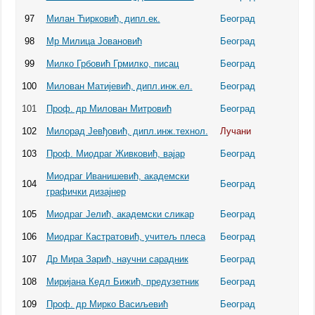
97
Милан Ћирковић, дипл.ек.
Београд
98
Мр Милица Јовановић
Београд
99
Милко Грбовић Грмилко, писац
Београд
100
Милован Матијевић, дипл.инж.ел.
Београд
101
Проф. др Милован Митровић
Београд
102
Милорад Јевђовић, дипл.инж.технол.
Лучани
103
Проф. Миодраг Живковић, вајар
Београд
Миодраг Иванишевић, академски
104
Београд
графички дизајнер
105
Миодраг Јелић, академски сликар
Београд
106
Миодраг Кастратовић, учитељ плеса
Београд
107
Др Мира Зарић, научни сарадник
Београд
108
Миријана Кедл Бижић, предузетник
Београд
109
Проф. др Мирко Васиљевић
Београд