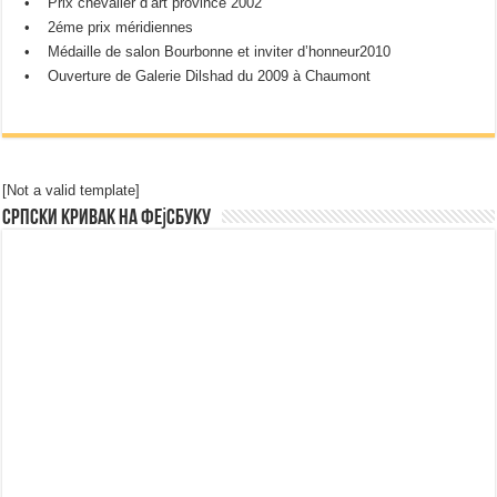
• Prix chevalier d’art province 2002
• 2éme prix méridiennes
• Médaille de salon Bourbonne et inviter d’honneur2010
• Ouverture de Galerie Dilshad du 2009 à Chaumont
[Not a valid template]
Српски Кривак на Фејсбуку