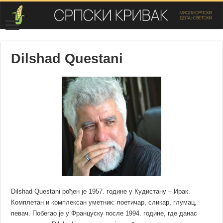
Dilshad Questani
Dilshad Questani рођен је 1957. године у Кудистану – Ирак.
Комплетан и комплексан уметник: поетичар, сликар, глумац,
певач. Побегао је у Француску после 1994. године, где данас