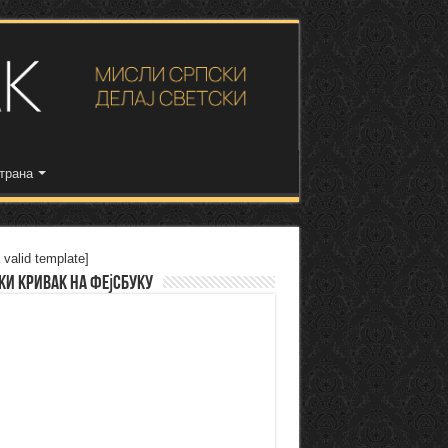
трана
 valid template]
ки Кривак на Фејсбуку