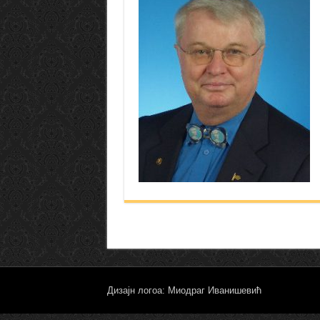
Дизајн логоа: Миодраг Иванишевић