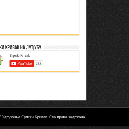
ки Кривак на Јутјубу
17 Удружење Српски Кривак. Сва права задржана.