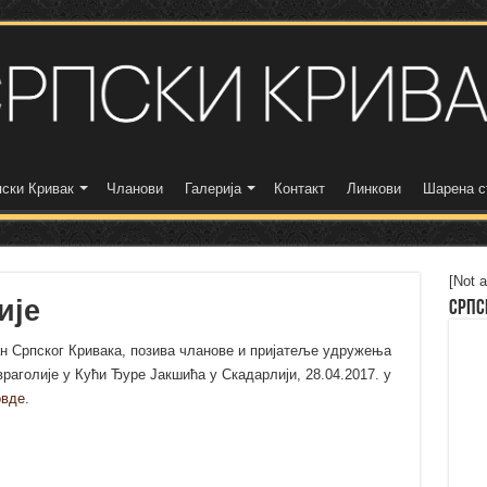
ски Кривак
Чланови
Галерија
Контакт
Линкови
Шарена с
[Not a
ије
Српс
н Српског Кривака, позива чланове и пријатеље удружења
раголије у Кући Ђуре Јакшића у Скадарлији, 28.04.2017. у
овде
.