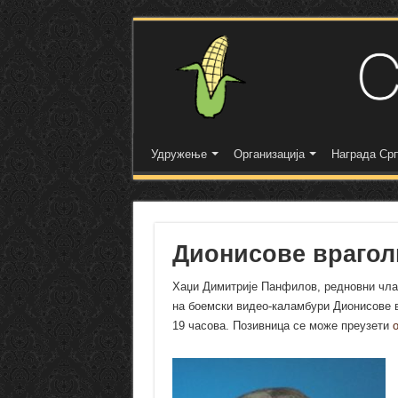
Удружење
Организација
Награда Срп
Дионисове врагол
Хаџи Димитрије Панфилов, редновни чла
на боемски видео-каламбури Дионисове в
19 часова. Позивница се може преузети