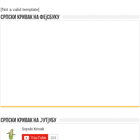
[Not a valid template]
Српски Кривак на Фејсбуку
Српски Кривак на Јутјубу