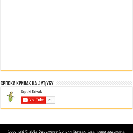
Српски Кривак на Јутјубу
Copyright © 2017 Удружење Српски Кривак. Сва права задржана.