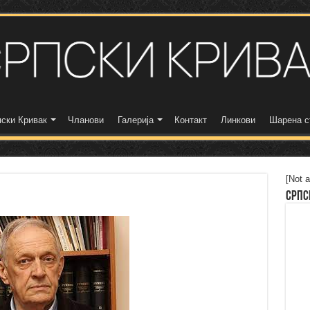
ски Кривак
Чланови
Галерија
Контакт
Линкови
Шарена с
[Not a
Српс