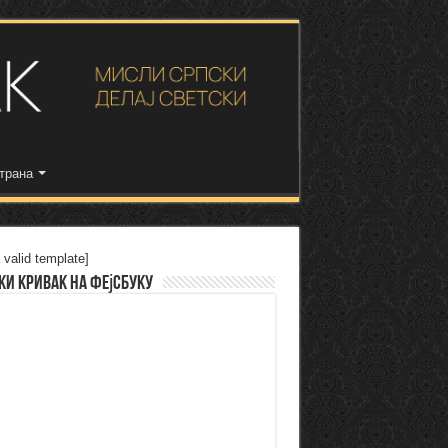
трана
 valid template]
ки Кривак на Фејсбуку