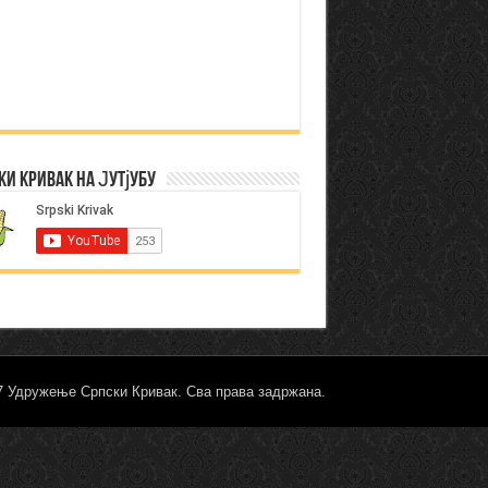
ки Кривак на Јутјубу
17 Удружење Српски Кривак. Сва права задржана.