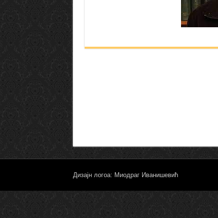
Дизајн логоа: Миодраг Иванишевић