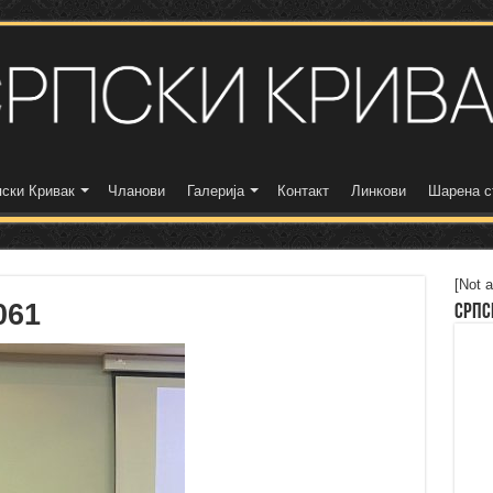
ски Кривак
Чланови
Галерија
Контакт
Линкови
Шарена с
[Not a
061
Српс