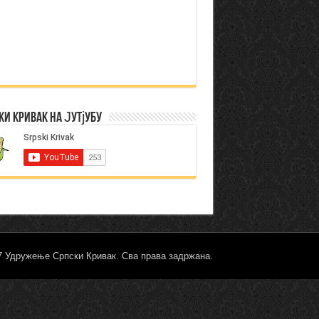
ки Кривак на Јутјубу
17 Удружење Српски Кривак. Сва права задржана.