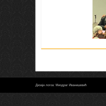
Дизајн логоа: Миодраг Иванишевић