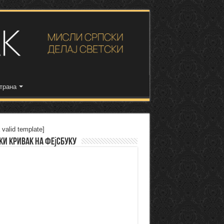
трана
 valid template]
ки Кривак на Фејсбуку