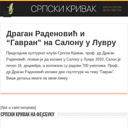
Драган Раденовић и
“Гавран” на Салону у Лувру
Председник културног клуба Српски Кривак, проф. др Драган
Раденовић, позван је да излаже у Салону у Лувру 2010. Салон је
почео 16. децембра, а изложени су радови 700 уметника. Проф.
др Драган Раденовић излаже две скулптуре на тему “Гавран”.
Више детаља имате на овом
линку
:
[Not a valid template]
Српски Кривак на Фејсбуку