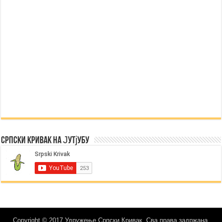
Српски Кривак на Јутјубу
Copyright © 2017 Удружење Српски Кривак. Сва права задржана.