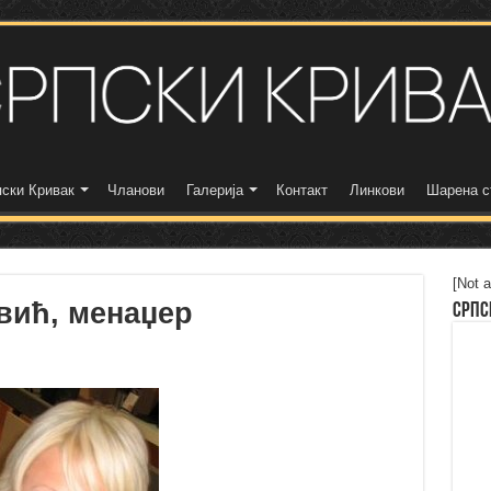
ски Кривак
Чланови
Галерија
Контакт
Линкови
Шарена с
[Not a
вић, менаџер
Српс