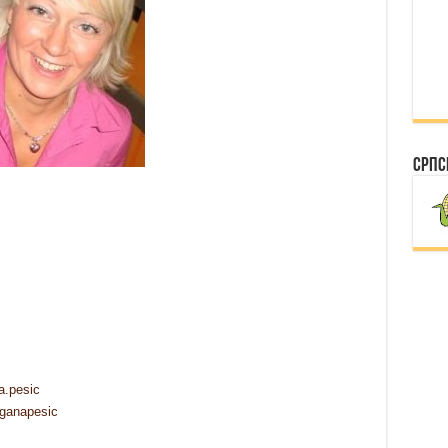
Српс
a.pesic
aganapesic