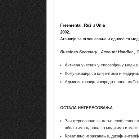
Freemental
,
Ru
ž
и
Unia
2002.
Агенције за оглашавање и односе са мед
Bussines Secretary , Account Handler
,
G
Активан учесник у спорвођењу медија 
Комуникација са клијентима и медијим
Администрација и израда плана плаћа
ОСТАЛА ИНТЕРЕСОВАЊА
Заинтересована за даље професионално
областима односа са медијима и марке
Креативно изражавање, дизајн ентериј