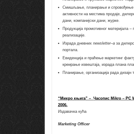
Смишљање, планирањи и спровођење BT
активности на местима продаје, дилер
дани, компанијски дани, журке.
Продукција промотивног материјала –
реализације.
Израда дневних
newsletter
–
a
за дилерс
портала.
Евиденција и праћење маркетинг факт
креирање извештаја, израда плана пл
Планирање, организација рада дизајн т
“M
икро књига
” –
Часопис
Mik
2006.
Издавачка кућа
Marketing Officer