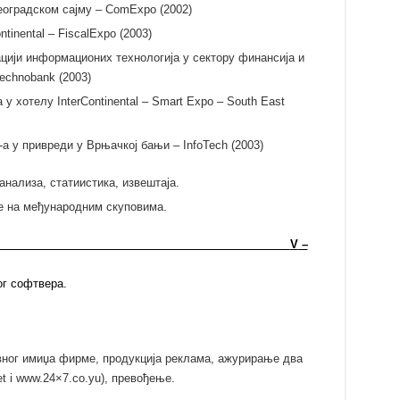
еоградском сајму – ComExpo (2002)
tinental – FiscalExpo (2003)
цији информационих технологија у сектору финансија и
Technobank (2003)
 у хотелу InterContinental – Smart Expo – South East
а у привреди у Врњачкој бањи – InfoTech (2003)
нализа, статиистика, извештаја.
е на међународним скуповима.
V
–
ог софтвера.
ног имиџа фирме, продукција реклама, ажурирање два
t i www.24×7.co.yu), превођење.