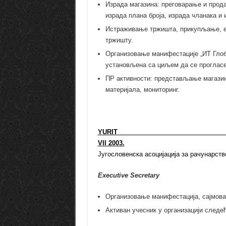
Израда магазина: преговарање и прод
израда плана броја, израда чланака и 
Истраживање тржишта, прикупљање, ев
тржишту.
Организовање манифестације „ИТ Гло
установљена са циљем да се прогласе
ПР активности: представљање магазин
материјала, мониторинг.
YURIT
VII 2003.
Југословенска асоцијација за рачунарств
Executive Secretary
Организовање манифестација, сајмова
Активан учесник у организацији следе