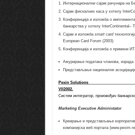
Интернационални сајам рачунара на Б
Сајам фискалних каса у хотелу InterCon
Конференција и изложба о имплемента
банкарства у хотелу InterContinental– 
Сајам и изложба
smart card
технологија
European Card Forum (2003)
Конференција и изложба о примени ИТ-
Ажурирање података чланова, израда а
Представљање националне асоцијациј
Pexin Solutions
VII
2002.
Систем интегратор, произвођач банкарск
Marketing Executive Administator
Креирање и представљање корпоратив
компанијска веб портала (www.pexim.ne