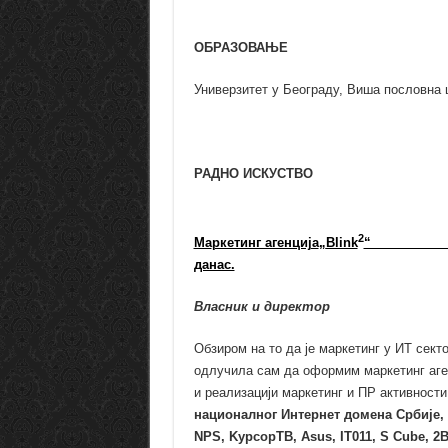
ОБРАЗОВАЊЕ
Универзитет у Београду, Виша пословна ш
РАДНО ИСКУСТВО
2
Ma
ркетинг агенција
„
Blink
“
данас.
Власник и директор
Обзиром на то да је маркетинг у ИТ секто
одлучила сам да оформим маркетинг аген
и реализацији маркетинг и ПР активност
националног Интернет домена Србије
,
NPS, K
урсорТВ
, Asus, IT011, S Cube,