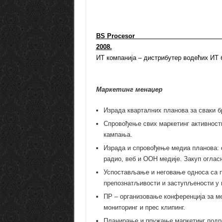
BS Proces
2008.
ИТ компанија – дистрибутер водећих ИТ б
Маркетинг менаџер
Израда кварталних планова за сваки б
Спровођење свих маркетинг активност
кампања.
Израда и спровођење медиа планова:
радио, веб и ООH медије. Закуп огласн
Успостављање и неговање односа са 
препознатљивости и заступљености у 
ПР – организовање конференција за ме
мониторинг и прес клипинг.
Планирање и пружање маркетинг подрш