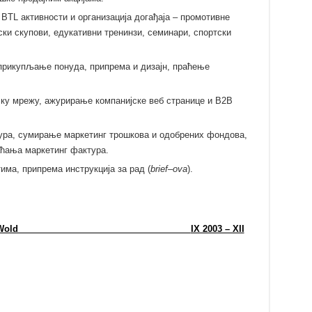
L активности и организација догађаја – промотивне
ски скупови, едукативни тренинзи, семинари, спортски
 прикупљање понуда, припрема и дизајн, праћење
ку мрежу, ажурирање компанијске веб странице и B2B
ура, сумирање маркетинг трошкова и одобрених фондова,
аћања маркетинг фактура.
има, припрема инструкција за рад (
brief
–
ova
).
ro – PC Wold
IX 2003 – XII