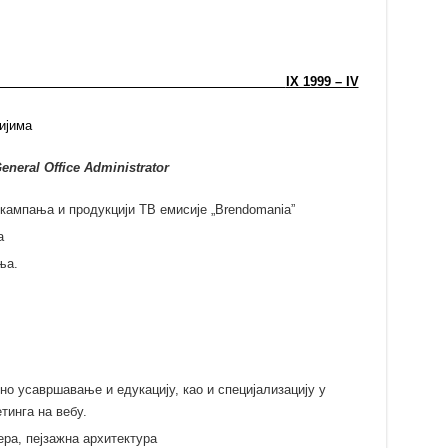
IX 1999 – IV
ијима
eneral Office Administrator
кампања и продукцији ТВ емисије „Brendomania”
а
ња.
 усавршавање и едукацију, као и специјализацију у
тинга на вебу.
ера, пејзажна архитектура