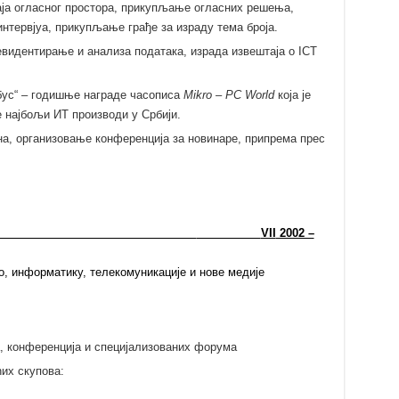
аја огласног простора, прикупљање огласних решења,
интервјуа, прикупљање грађе за израду тема броја.
идентирање и анализа података, израда извештаја о ICT
бус“ – годишње награде часописа
Mikro – PC World
која је
 најбољи ИТ производи у Србији.
а, организовање конференција за новинаре, припрема прес
VII
2002 –
о, информатику, телекомуникације и нове медије
, конференција и специјализованих форума
ћих скупова: