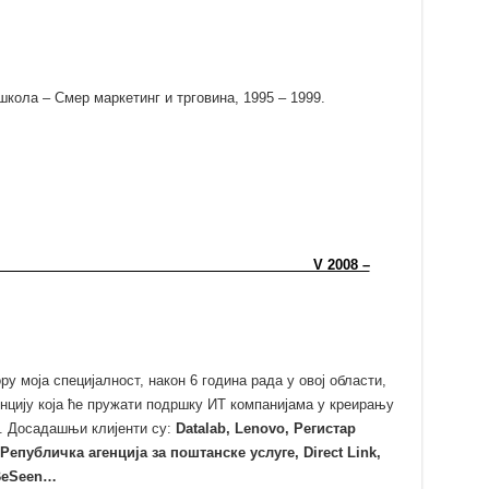
кола – Смер маркетинг и трговина, 1995 – 1999.
 V 2008 –
ру моја специјалност, након 6 година рада у овој области,
цију која ће пружати подршку ИТ компанијама у креирању
и. Досадашњи клијенти су:
Datalab, Lenovo,
Регистар
Републичка агенција за поштанске услуге
, Direct Link,
 2BeSeen…