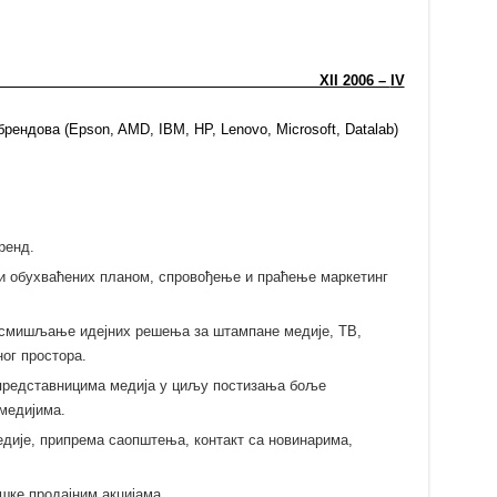
or XII 2006 –
IV
рендова (Epson, AMD, IBM, HP, Lenovo, Microsoft, Datalab)
ренд.
и обухваћених планом, спровођење и праћење маркетинг
 смишљање идејних решења за штампане медије, ТВ,
ог простора.
представницима медија у циљу постизања боље
медијима.
дије, припрема саопштења, контакт са новинарима,
ке продајним акцијама.