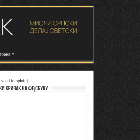
трана
 valid template]
ки Кривак на Фејсбуку