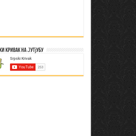
ки Кривак на Јутјубу