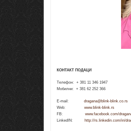
КОНТАКТ ПОДАЦИ
Tелефон: + 381 11 346 1947
Mобилни: + 381 62 252 366
Е-mail:
dragana@blink-blink.co.rs
Web:
www.blink-blink.rs
FB:
www.facebook.com/dragan
LinkedIN:
http://rs.linkedin.
com/in/dr