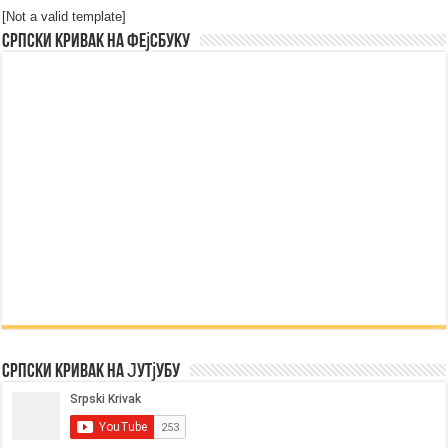
[Not a valid template]
Српски Кривак на Фејсбуку
Српски Кривак на Јутјубу