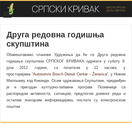
Друга редовна годишња
скупштина
Обавештавамо чланове Удружења да ће се Друга редовна
годишња скупштина СРПСКОГ КРИВАКА одржати у суботу 9.
јуна 2012. године, са почетком у 12 часова, у
просторијама “
Autoservis Bosch Diesel Centar – Žeravica
“, у Новом
Милошеву код Кикинде. Осим одржавања Скупштине, предвиђен
је и пригодан културно-забавни програм. Позивнице са
распоредом активности, сатницом, предлогом дневног реда и
осталим значајним информацијама, послате су електронском
поштом.