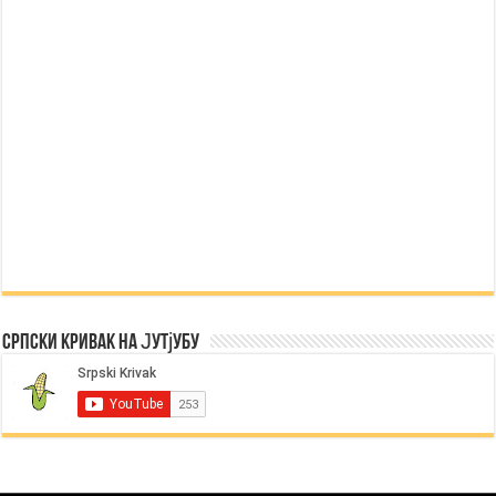
Српски Кривак на Јутјубу