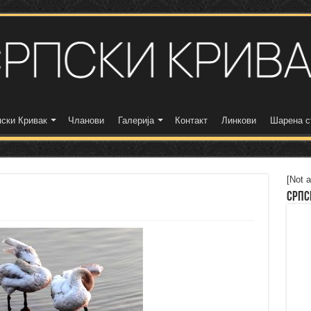
ски Кривак
Чланови
Галерија
Контакт
Линкови
Шарена с
[Not a
Српс