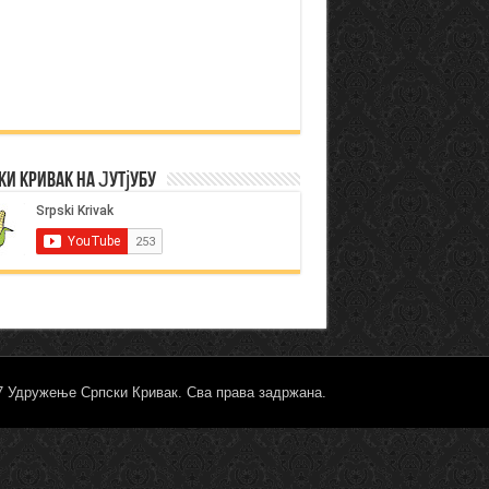
ки Кривак на Јутјубу
17 Удружење Српски Кривак. Сва права задржана.