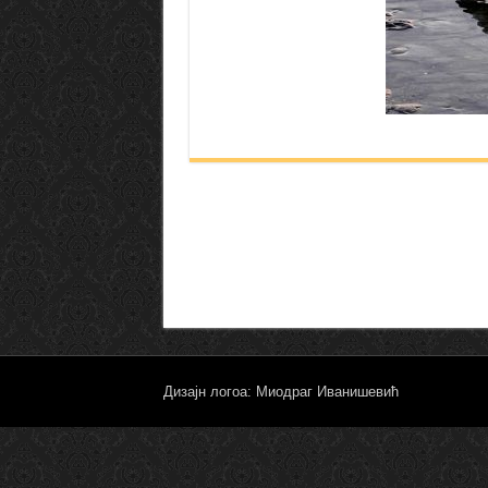
Дизајн логоа: Миодраг Иванишевић