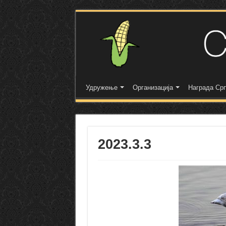
Удружење
Организација
Награда Срп
2023.3.3