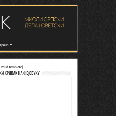
трана
 valid template]
ки Кривак на Фејсбуку