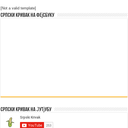
[Not a valid template]
Српски Кривак на Фејсбуку
Српски Кривак на Јутјубу