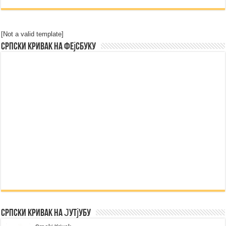
[Not a valid template]
Српски Кривак на Фејсбуку
Српски Кривак на Јутјубу