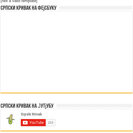
[Not a valid template]
Српски Кривак на Фејсбуку
Српски Кривак на Јутјубу