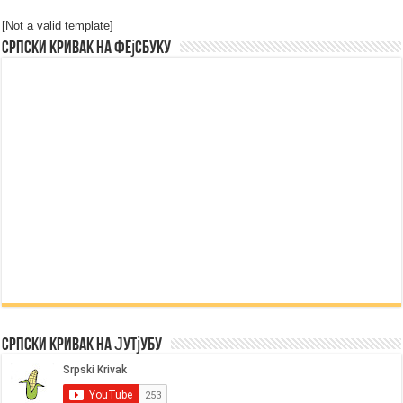
[Not a valid template]
Српски Кривак на Фејсбуку
Српски Кривак на Јутјубу